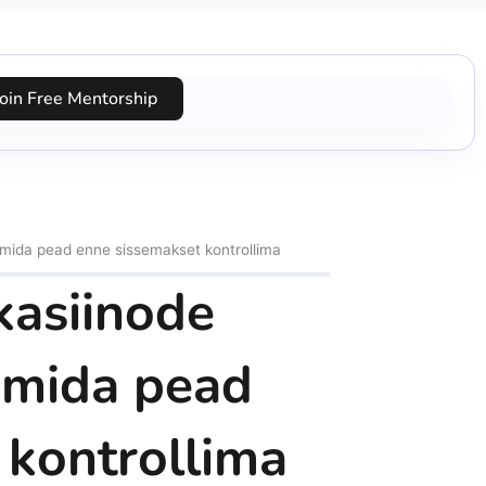
Join Free Mentorship
ja mida pead enne sissemakset kontrollima
 kasiinode
a mida pead
 kontrollima