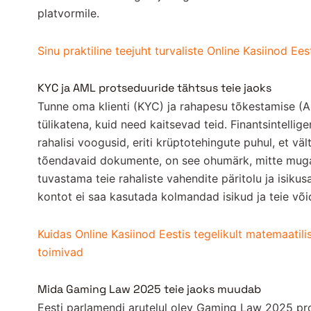
platvormile.
Sinu praktiline teejuht turvaliste Online Kasiinod Ee
KYC ja AML protseduuride tähtsus teie jaoks
Tunne oma klienti (KYC) ja rahapesu tõkestamise (
tülikatena, kuid need kaitsevad teid. Finantsintellige
rahalisi voogusid, eriti krüptotehingute puhul, et välti
tõendavaid dokumente, on see ohumärk, mitte muga
tuvastama teie rahaliste vahendite päritolu ja isiku
kontot ei saa kasutada kolmandad isikud ja teie võ
Kuidas Online Kasiinod Eestis tegelikult matemaatili
toimivad
Mida Gaming Law 2025 teie jaoks muudab
Eesti parlamendi arutelul olev Gaming Law 2025 p