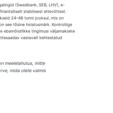
ngalingid (Swedbank, SEB, LHV), e-
antsiliselt stabiilsest ettevõttest.
kseid 24–48 tunni jooksul, mis on
on see tõsine hoiatusmärk. Kontrollige
ole ebamõistlikke tingimusi väljamaksete
ättesaadav vastavalt kehtestatud
n meelelahutus, mitte
arve, mida olete valmis