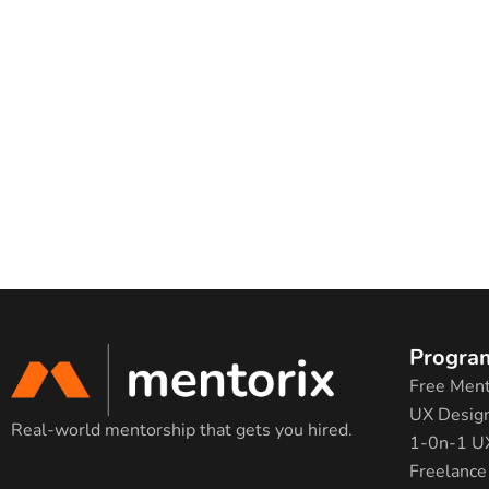
Progra
Free Ment
UX Design
Real-world mentorship that gets you hired.
1-0n-1 U
Freelance