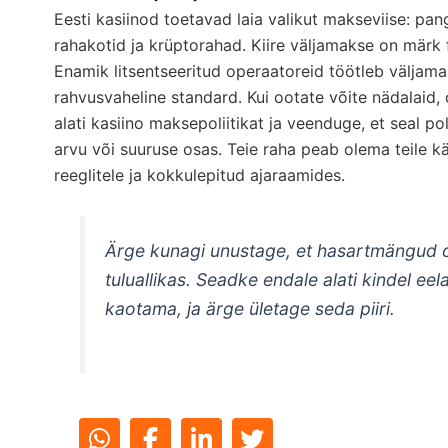
Eesti kasiinod toetavad laia valikut makseviise: pa
rahakotid ja krüptorahad. Kiire väljamakse on märk fin
Enamik litsentseeritud operaatoreid töötleb väljama
rahvusvaheline standard. Kui ootate võite nädalaid, 
alati kasiino maksepoliitikat ja veenduge, et seal p
arvu või suuruse osas. Teie raha peab olema teile k
reeglitele ja kokkulepitud ajaraamides.
Ärge kunagi unustage, et hasartmängud o
tuluallikas. Seadke endale alati kindel eel
kaotama, ja ärge ületage seda piiri.