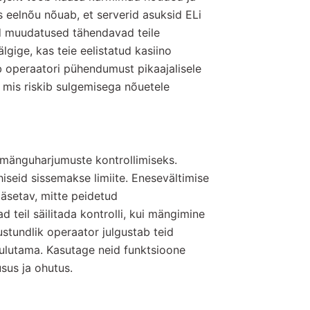
 eelnõu nõuab, et serverid asuksid ELi
ed muudatused tähendavad teile
gige, kas teie eelistatud kasiino
 operaatori pühendumust pikaajalisele
, mis riskib sulgemisega nõuetele
a mänguharjumuste kontrollimiseks.
iseid sissemakse limiite. Enesevältimise
ääsetav, mitte peidetud
 teil säilitada kontrolli, kui mängimine
ustundlik operaator julgustab teid
kulutama. Kasutage neid funktsioone
sus ja ohutus.