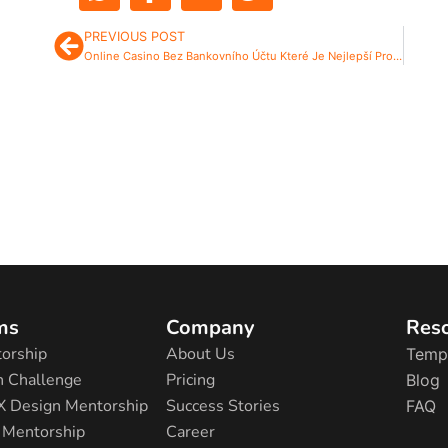
PREVIOUS POST
Prev
Online Casino Bez Bankovního Účtu Které Je Nejlepší Pro Váš Herní Styl
ms
Company
Res
orship
About Us
Temp
 Challenge
Pricing
Blog
X Design Mentorship
Success Stories
FAQ
 Mentorship
Career