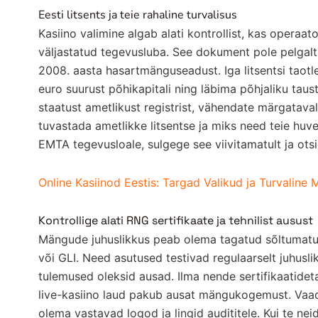
Eesti litsents ja teie rahaline turvalisus
Kasiino valimine algab alati kontrollist, kas operaat
väljastatud tegevusluba. See dokument pole pelgalt p
2008. aasta hasartmänguseadust. Iga litsentsi taot
euro suurust põhikapitali ning läbima põhjaliku taust
staatust ametlikust registrist, vähendate märgataval
tuvastada ametlikke litsentse ja miks need teie huve
EMTA tegevusloale, sulgege see viivitamatult ja otsi
Online Kasiinod Eestis: Targad Valikud ja Turvaline 
Kontrollige alati RNG sertifikaate ja tehnilist ausust
Mängude juhuslikkus peab olema tagatud sõltumatut
või GLI. Need asutused testivad regulaarselt juhusl
tulemused oleksid ausad. Ilma nende sertifikaatideta 
live-kasiino laud pakub ausat mängukogemust. Vaada
olema vastavad logod ja lingid audititele. Kui te nei