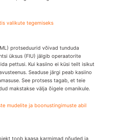
stis valikute tegemiseks
AML) protseduurid võivad tunduda
ntsi üksus (FIU) jälgib operaatorite
da pettusi. Kui kasiino ei küsi teilt isikut
vusteenus. Seaduse järgi peab kasiino
samasuse. See protsess tagab, et teie
idud makstakse välja õigele omanikule.
ste mudelite ja boonustingimuste abil
rojekt toob kaasa karmimad nõuded ja