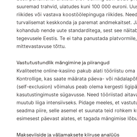
suuremad trahvid, ulatudes kuni 100 000 euroni. Uus
riikides või vastava koostöölepinguga riikides. Ne
turvalisemat keskkonda ja paremat andmekaitset. Jäl
kohandub nende uute standarditega, sest see näitab
tegevusele Eestis. Te ei taha panustada platvormile
mittevastavuse tõttu.
Vastutustundlik mängimine ja piirangud
Kvaliteetne online-kasiino pakub alati tööriistu om
Kontrollige, kas saate määrata päeva- või nädalapõh
(self-exclusion) võimalus peab olema kergesti ligip
kasutustingimuste sügavusse. Need tööriistad aitavad
muutub liiga intensiivseks. Pidage meeles, et vastut
seadma piire, selle asemel et suunata teid rohkem 
esimesest päevast alates, et tagada mängimise lõbu
Makseviiside ja väljamaksete kiiruse analüüs