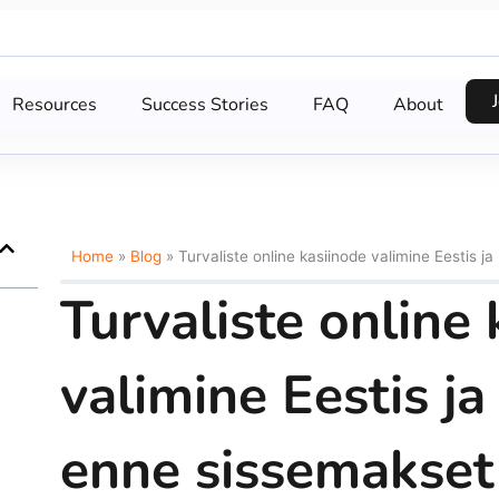
Resources
Success Stories
FAQ
About
Home
»
Blog
»
Turvaliste online kasiinode valimine Eestis 
Turvaliste online
valimine Eestis j
enne sissemakset