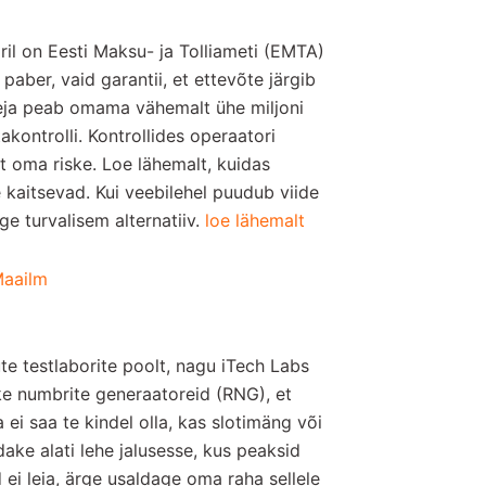
oril on Eesti Maksu- ja Tolliameti (EMTA)
aber, vaid garantii, et ettevõte järgib
leja peab omama vähemalt ühe miljoni
akontrolli. Kontrollides operaatori
t oma riske. Loe lähemalt, kuidas
 kaitsevad. Kui veebilehel puudub viide
ge turvalisem alternatiiv.
loe lähemalt
Maailm
e testlaborite poolt, nagu iTech Labs
ike numbrite generaatoreid (RNG), et
ei saa te kindel olla, kas slotimäng või
ke alati lehe jalusesse, kus peaksid
d ei leia, ärge usaldage oma raha sellele