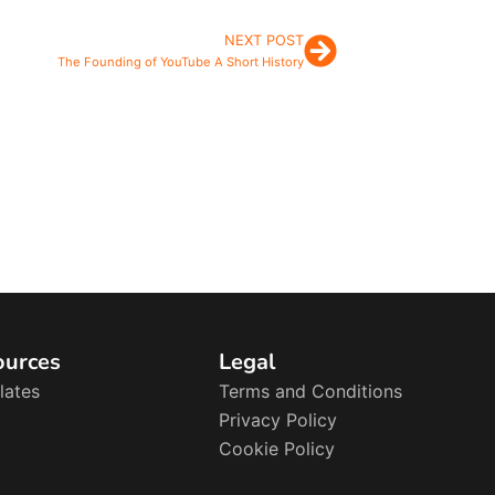
NEXT POST
Next
The Founding of YouTube A Short History
ources
Legal
lates
Terms and Conditions
Privacy Policy
Cookie Policy