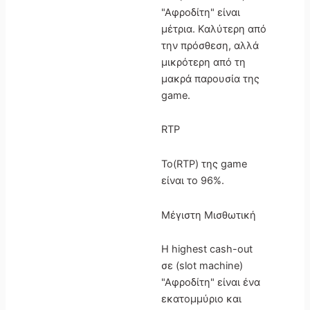
"Αφροδίτη" είναι
μέτρια. Καλύτερη από
την πρόσθεση, αλλά
μικρότερη από τη
μακρά παρουσία της
game.
RTP
Το(RTP) της game
είναι το 96%.
Μέγιστη Μισθωτική
Η highest cash-out
σε (slot machine)
"Αφροδίτη" είναι ένα
εκατομμύριο και