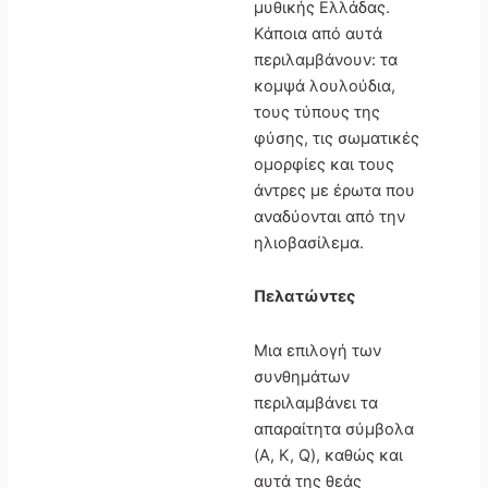
μυθικής Ελλάδας.
Κάποια από αυτά
περιλαμβάνουν: τα
κομψά λουλούδια,
τους τύπους της
φύσης, τις σωματικές
ομορφίες και τους
άντρες με έρωτα που
αναδύονται από την
ηλιοβασίλεμα.
Πελατώντες
Μια επιλογή των
συνθημάτων
περιλαμβάνει τα
απαραίτητα σύμβολα
(A, K, Q), καθώς και
αυτά της θεάς