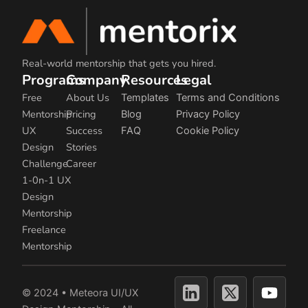
Real-world mentorship that gets you hired.
Programs
Company
Resources
Legal
Free
About Us
Templates
Terms and Conditions
Mentorship
Pricing
Blog
Privacy Policy
UX
Success
FAQ
Cookie Policy
Design
Stories
Challenge
Career
1-0n-1 UX
Design
Mentorship
Freelance
Mentorship
Y
© 2024 • Meteora UI/UX
o