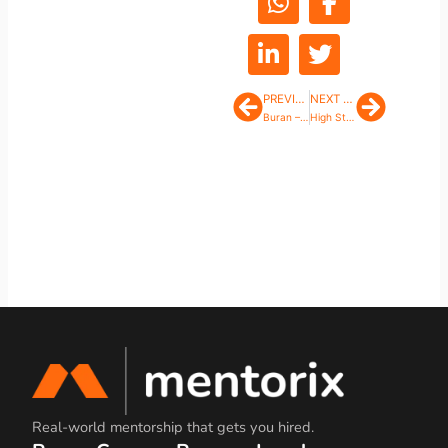
PREVIOUS POST
NEXT POST
Prev
Next
Buran – Die Macht der Winne und Verluste
High Stakes on the High Roller Slot Machine
Real-world mentorship that gets you hired.