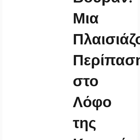
Μια
Πλαισιάζ
Περίπασ
στο
Λόφο
της