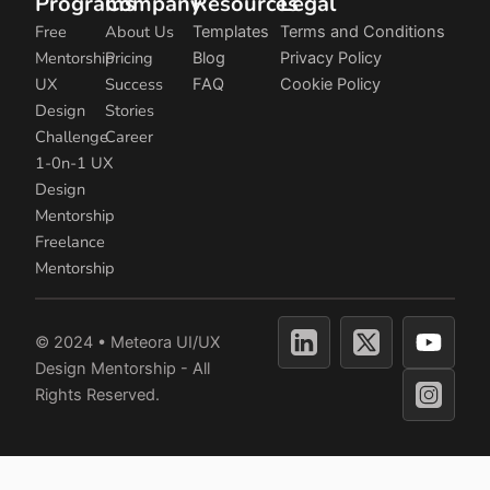
Programs
Company
Resources
Legal
Free
About Us
Templates
Terms and Conditions
Mentorship
Pricing
Blog
Privacy Policy
UX
Success
FAQ
Cookie Policy
Design
Stories
Challenge
Career
1-0n-1 UX
Design
Mentorship
Freelance
Mentorship
Y
© 2024 • Meteora UI/UX
o
Design Mentorship - All
u
Rights Reserved.
t
u
b
e