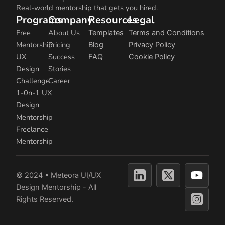
Real-world mentorship that gets you hired.
Programs
Company
Resources
Legal
Free
About Us
Templates
Terms and Conditions
Mentorship
Pricing
Blog
Privacy Policy
UX
Success
FAQ
Cookie Policy
Design
Stories
Challenge
Career
1-0n-1 UX
Design
Mentorship
Freelance
Mentorship
Y
© 2024 • Meteora UI/UX
o
Design Mentorship - All
u
Rights Reserved.
t
u