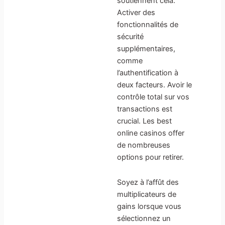
soutiennent cela.
Activer des
fonctionnalités de
sécurité
supplémentaires,
comme
l’authentification à
deux facteurs. Avoir le
contrôle total sur vos
transactions est
crucial. Les best
online casinos offer
de nombreuses
options pour retirer.
Soyez à l’affût des
multiplicateurs de
gains lorsque vous
sélectionnez un