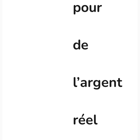
pour
de
l’argent
réel