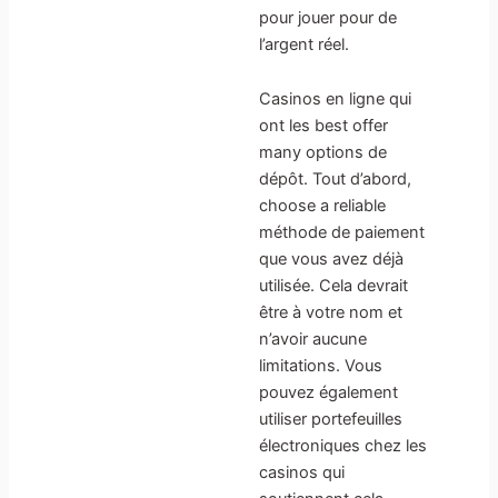
pour jouer pour de
l’argent réel.
Casinos en ligne qui
ont les best offer
many options de
dépôt. Tout d’abord,
choose a reliable
méthode de paiement
que vous avez déjà
utilisée. Cela devrait
être à votre nom et
n’avoir aucune
limitations. Vous
pouvez également
utiliser portefeuilles
électroniques chez les
casinos qui