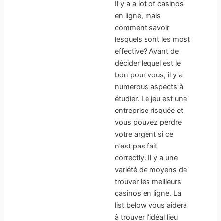
Il y a a lot of casinos
en ligne, mais
comment savoir
lesquels sont les most
effective? Avant de
décider lequel est le
bon pour vous, il y a
numerous aspects à
étudier. Le jeu est une
entreprise risquée et
vous pouvez perdre
votre argent si ce
n’est pas fait
correctly. Il y a une
variété de moyens de
trouver les meilleurs
casinos en ligne. La
list below vous aidera
à trouver l’idéal lieu