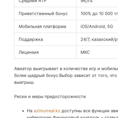
Средний RTP
96,5%
Приветственный бонус
100% до 10 000 т
Мобильная платформа
iOS/Android, 5G
Поддержка
24/7, казахский/
Лицензия
МКС
Авиатор выигрывает в количестве игр и мобильн
более щедрый бонус.Выбор зависит от того, что
выигрыш.
Риски и меры предосторожности
На
azimutreal.kz
доступны все функции ави
киберпокер.Финансовый контроль – ставьт