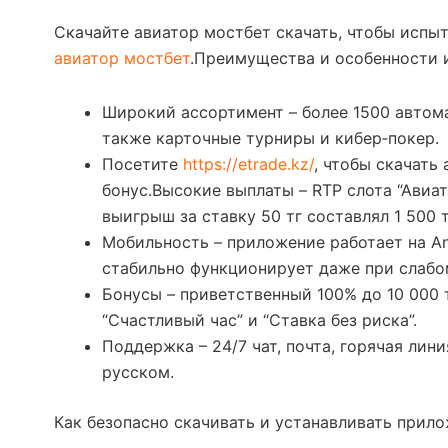
Скачайте авиатор мостбет скачать, чтобы испыт
авиатор мостбет
.Преимущества и особенности 
Широкий ассортимент – более 1500 автома
также карточные турниры и кибер‑покер.
Посетите
https://etrade.kz/
, чтобы скачать
бонус.Высокие выплаты – RTP слота “Авиат
выигрыш за ставку 50 тг составлял 1 500 т
Мобильность – приложение работает на An
стабильно функционирует даже при слабом
Бонусы – приветственный 100% до 10 000 т
“Счастливый час” и “Ставка без риска”.
Поддержка – 24/7 чат, почта, горячая лин
русском.
Как безопасно скачивать и устанавливать прил