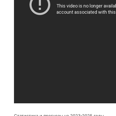
Статистика и прогнозы на 2023-2025 годы