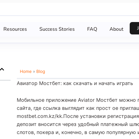
Resources
Success Stories
FAQ
About
Home
»
Blog
Авиатор Мостбет: как скачать и начать играть
Мобильное приложение Aviator Mостбет можно 
сайта, где ссылка выглядит как прост ое приглаше
mostbet.com.kz/kk.После установки регистрация
депозит вносится через удобный платежный шлю
слотов, покера и, конечно, в самую популярную и