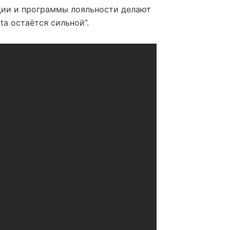
Акции и программы лояльности делают
ta остаётся сильной”.