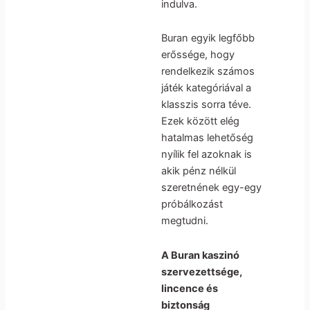
indulva.
Buran egyik legfőbb
erőssége, hogy
rendelkezik számos
játék kategóriával a
klasszis sorra téve.
Ezek között elég
hatalmas lehetőség
nyílik fel azoknak is
akik pénz nélkül
szeretnének egy-egy
próbálkozást
megtudni.
A Buran kaszinó
szervezettsége,
lincence és
biztonság