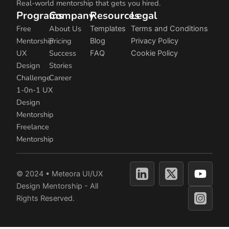
Real-world mentorship that gets you hired.
Programs
Company
Resources
Legal
Free
About Us
Templates
Terms and Conditions
Mentorship
Pricing
Blog
Privacy Policy
UX
Success
FAQ
Cookie Policy
Design
Stories
Challenge
Career
1-0n-1 UX
Design
Mentorship
Freelance
Mentorship
Y
© 2024 • Meteora UI/UX
o
Design Mentorship - All
u
Rights Reserved.
t
u
b