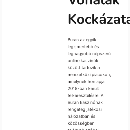
Kockázat
Buran az egyik
legismertebb és
legnagyobb népszerű
online kaszinók
között tartozik a
nemzetközi piacokon,
amelynek honlapja
2018-ban került
felkeresztelésre. A
Buran kaszinónak
rengeteg játékosi
hálózatban és
közösségben