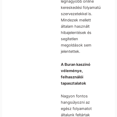
legnagyobb online
kereskedési folyamatú
szervezetekkel is.
Mindezek mellett
általam használt
hibajelentések és
segítetlen
megoldások sem
jelentettek.
A Buran kaszinó
véleménye,
felhasználói
tapasztalatok
Nagyon fontos
hangsúlyozni az
egész folyamatot
általunk feltártak