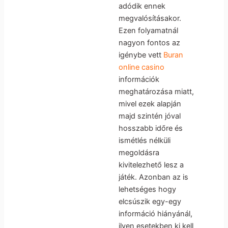
adódik ennek
megvalósításakor.
Ezen folyamatnál
nagyon fontos az
igénybe vett
Buran
online casino
információk
meghatározása miatt,
mivel ezek alapján
majd szintén jóval
hosszabb időre és
ismétlés nélküli
megoldásra
kivitelezhető lesz a
játék. Azonban az is
lehetséges hogy
elcsúszik egy-egy
információ hiányánál,
ilyen esetekben ki kell