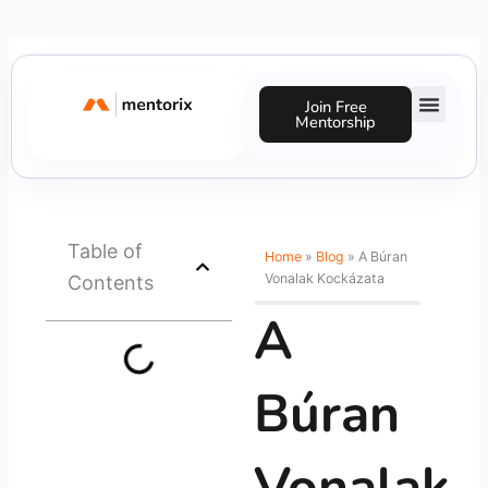
Skip
to
content
Join Free
Mentorship
Success Stories
Table of
Home
»
Blog
»
A Búran
Vonalak Kockázata
Contents
A
Búran
Vonalak