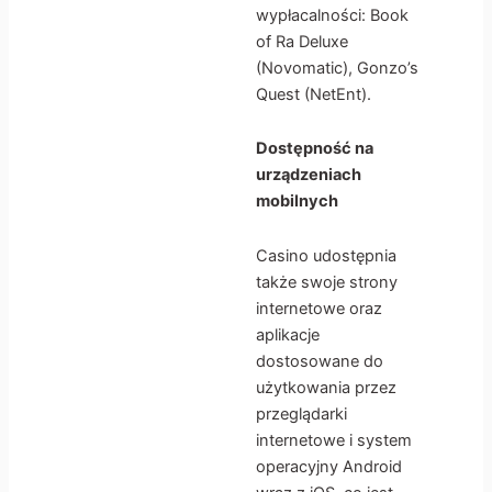
wypłacalności: Book
of Ra Deluxe
(Novomatic), Gonzo’s
Quest (NetEnt).
Dostępność na
urządzeniach
mobilnych
Casino udostępnia
także swoje strony
internetowe oraz
aplikacje
dostosowane do
użytkowania przez
przeglądarki
internetowe i system
operacyjny Android