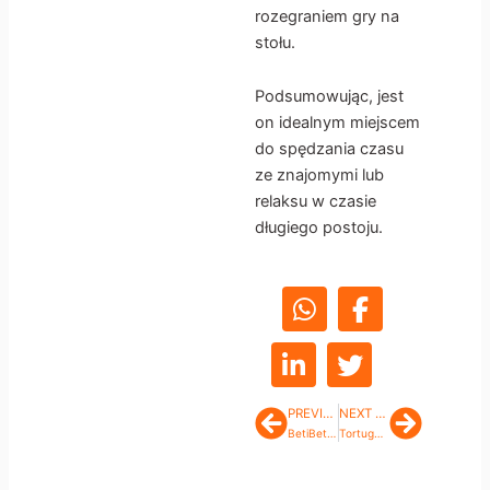
rozegraniem gry na
stołu.
Podsumowując, jest
on idealnym miejscem
do spędzania czasu
ze znajomymi lub
relaksu w czasie
długiego postoju.
PREVIOUS POST
NEXT POST
Prev
Next
BetiBet – Spil Og Chancer I Lyd og Billede
Tortuga Treasure Chase