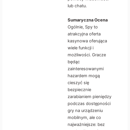
lub chatu.
Sumaryczna Ocena
Ogólnie, Spy to
atrakcyjna oferta
kasynowa oferująca
wiele funkcji i
możliwości. Gracze
będąc
zainteresowanymi
hazardem mogą
cieszyć się
bezpiecznie
zarabianiem pieniędzy
podczas dostępności
gry na urządzeniu
mobilnym, ale co
najważniejsze: bez