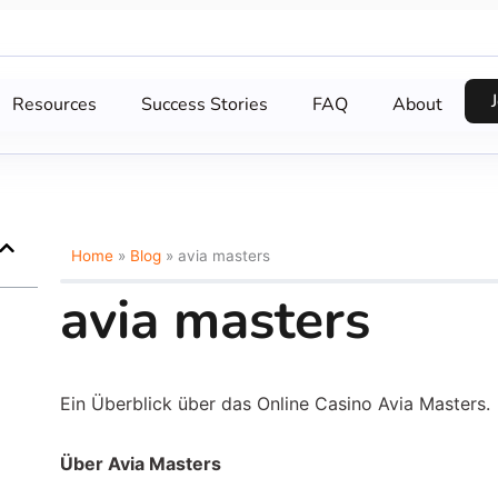
Resources
Success Stories
FAQ
About
Home
»
Blog
»
avia masters
avia masters
Ein Überblick über das Online Casino Avia Masters.
Über Avia Masters