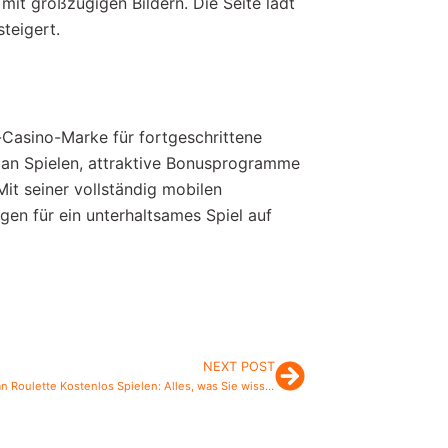
mit großzügigen Bildern. Die Seite lädt
teigert.
-Casino-Marke für fortgeschrittene
 an Spielen, attraktive Bonusprogramme
it seiner vollständig mobilen
gen für ein unterhaltsames Spiel auf
NEXT POST
Next
European Roulette Kostenlos Spielen: Alles, was Sie wissen müssen