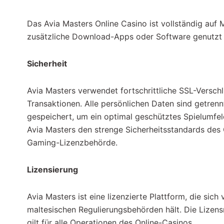
Das Avia Masters Online Casino ist vollständig auf
zusätzliche Download-Apps oder Software genutzt
Sicherheit
Avia Masters verwendet fortschrittliche SSL-Verschlü
Transaktionen. Alle persönlichen Daten sind getrenn
gespeichert, um ein optimal geschütztes Spielumfeld
Avia Masters den strenge Sicherheitsstandards des 
Gaming-Lizenzbehörde.
Lizensierung
Avia Masters ist eine lizenzierte Plattform, die sich
maltesischen Regulierungsbehörden hält. Die Lize
gilt für alle Operationen des Online-Casinos.