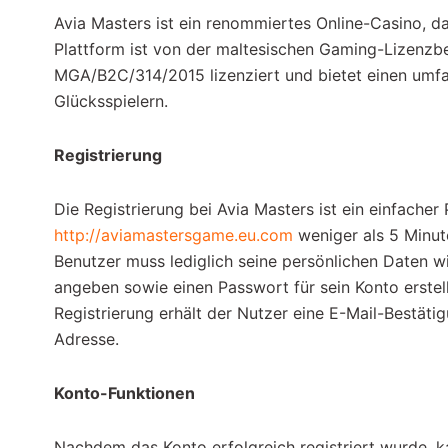
Avia Masters ist ein renommiertes Online-Casino, da
Plattform ist von der maltesischen Gaming-Lizenz
MGA/B2C/314/2015 lizenziert und bietet einen umfa
Glücksspielern.
Registrierung
Die Registrierung bei Avia Masters ist ein einfacher 
http://aviamastersgame.eu.com
weniger als 5 Minu
Benutzer muss lediglich seine persönlichen Daten
angeben sowie einen Passwort für sein Konto erstell
Registrierung erhält der Nutzer eine E-Mail-Bestätig
Adresse.
Konto-Funktionen
Nachdem das Konto erfolgreich registriert wurde, k