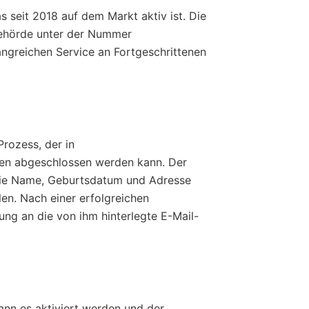
s seit 2018 auf dem Markt aktiv ist. Die
behörde unter der Nummer
ngreichen Service an Fortgeschrittenen
Prozess, der in
ten abgeschlossen werden kann. Der
 wie Name, Geburtsdatum und Adresse
en. Nach einer erfolgreichen
ung an die von ihm hinterlegte E-Mail-
ann es aktiviert werden und der