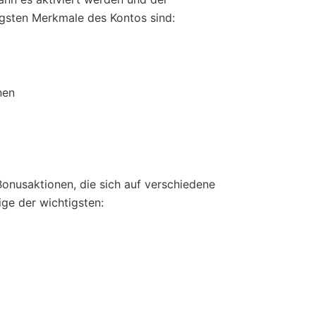
igsten Merkmale des Kontos sind:
nen
onusaktionen, die sich auf verschiedene
ige der wichtigsten: