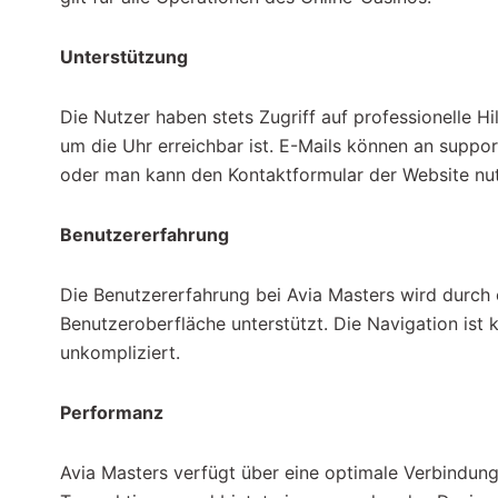
Unterstützung
Die Nutzer haben stets Zugriff auf professionelle H
um die Uhr erreichbar ist. E-Mails können an supp
oder man kann den Kontaktformular der Website nu
Benutzererfahrung
Die Benutzererfahrung bei Avia Masters wird durch
Benutzeroberfläche unterstützt. Die Navigation ist kl
unkompliziert.
Performanz
Avia Masters verfügt über eine optimale Verbindung