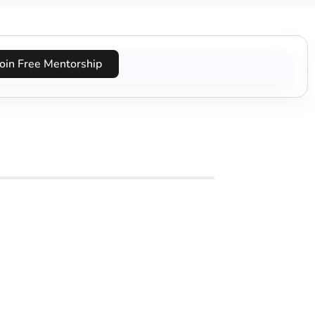
Join Free Mentorship