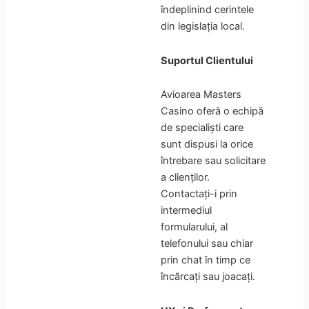
îndeplinind cerintele
din legislația local.
Suportul Clientului
Avioarea Masters
Casino oferă o echipă
de specialiști care
sunt dispusi la orice
întrebare sau solicitare
a clienților.
Contactați-i prin
intermediul
formularului, al
telefonului sau chiar
prin chat în timp ce
încărcați sau joacați.