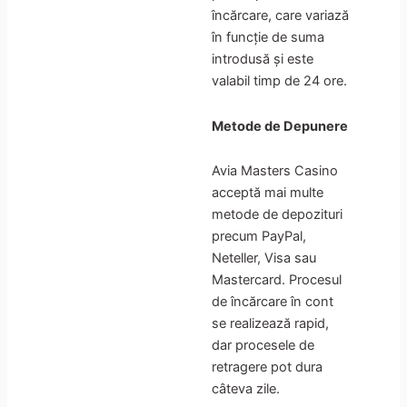
încărcare, care variază
în funcție de suma
introdusă și este
valabil timp de 24 ore.
Metode de Depunere
Avia Masters Casino
acceptă mai multe
metode de depozituri
precum PayPal,
Neteller, Visa sau
Mastercard. Procesul
de încărcare în cont
se realizează rapid,
dar procesele de
retragere pot dura
câteva zile.