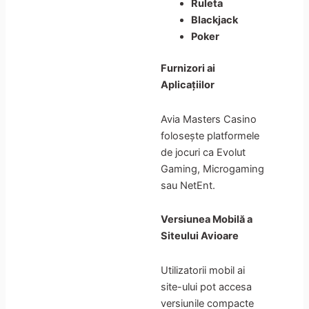
Ruleta
Blackjack
Poker
Furnizori ai
Aplicațiilor
Avia Masters Casino
folosește platformele
de jocuri ca Evolut
Gaming, Microgaming
sau NetEnt.
Versiunea Mobilă a
Siteului Avioare
Utilizatorii mobil ai
site-ului pot accesa
versiunile compacte