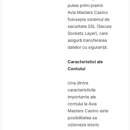
putea primi premii.
Avia Masters Casino
folosește sistemul de
securitate SSL (Secure
Sockets Layer), care
asigură transferarea
datelor cu siguranță.
Caracteristici ale
Contului
Una dintre
caracteristicile
importante ale
contului la Avia
Masters Casino este
posibilitatea sa
vizioneze istoric