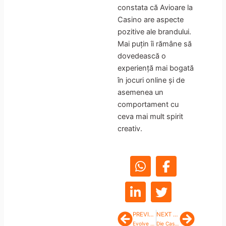
constata că Avioare la
Casino are aspecte
pozitive ale brandului.
Mai puțin îi rămâne să
dovedească o
experiență mai bogată
în jocuri online și de
asemenea un
comportament cu
ceva mai mult spirit
creativ.
PREVIOUS POST
NEXT POST
Prev
Next
Evolve Casino
Die Casino-Spielhallen von Spielbank Lindau auf dem Bodenseeufer in Deutschland.