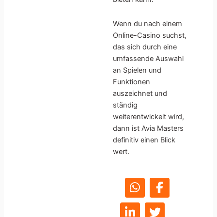
Wenn du nach einem
Online-Casino suchst,
das sich durch eine
umfassende Auswahl
an Spielen und
Funktionen
auszeichnet und
ständig
weiterentwickelt wird,
dann ist Avia Masters
definitiv einen Blick
wert.