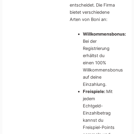
entscheidet. Die Firma
bietet verschiedene
Arten von Boni an:
Willkommensbonus:
Bei der
Registrierung
erhältst du
einen 100%
Willkommensbonus
auf deine
Einzahlung.
Freispiele:
Mit
jedem
Echtgeld-
Einzahlbetrag
kannst du
Freispiel-Points