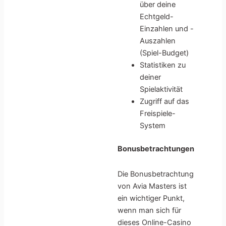
über deine
Echtgeld-
Einzahlen und -
Auszahlen
(Spiel-Budget)
Statistiken zu
deiner
Spielaktivität
Zugriff auf das
Freispiele-
System
Bonusbetrachtungen
Die Bonusbetrachtung
von Avia Masters ist
ein wichtiger Punkt,
wenn man sich für
dieses Online-Casino