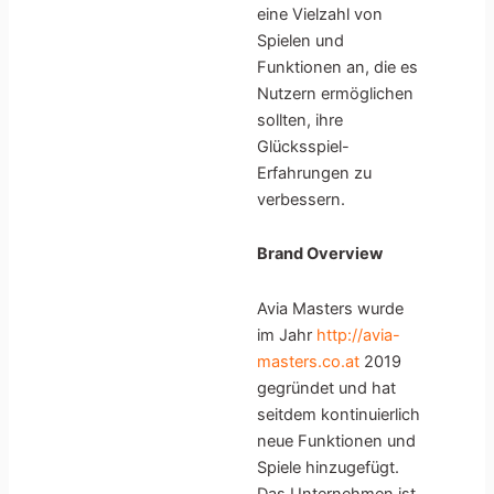
eine Vielzahl von
Spielen und
Funktionen an, die es
Nutzern ermöglichen
sollten, ihre
Glücksspiel-
Erfahrungen zu
verbessern.
Brand Overview
Avia Masters wurde
im Jahr
http://avia-
masters.co.at
2019
gegründet und hat
seitdem kontinuierlich
neue Funktionen und
Spiele hinzugefügt.