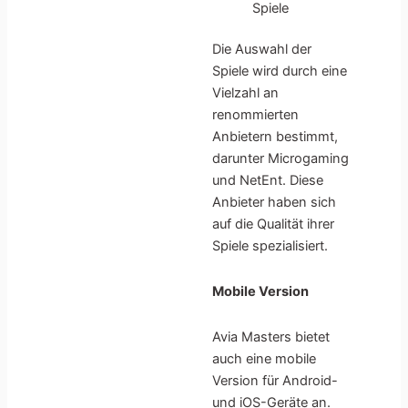
Spiele
Die Auswahl der
Spiele wird durch eine
Vielzahl an
renommierten
Anbietern bestimmt,
darunter Microgaming
und NetEnt. Diese
Anbieter haben sich
auf die Qualität ihrer
Spiele spezialisiert.
Mobile Version
Avia Masters bietet
auch eine mobile
Version für Android-
und iOS-Geräte an.