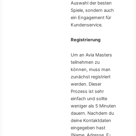
Auswahl der besten
Spiele, sondern auch
ein Engagement für
Kundenservice.
Registrierung
Um an Avia Masters
teilnehmen zu
können, muss man
zunächst registriert
werden. Dieser
Prozess ist sehr
einfach und sollte
weniger als 5 Minuten
dauern. Nachdem du
deine Kontaktdaten
eingegeben hast
(Name, Adresse, E-