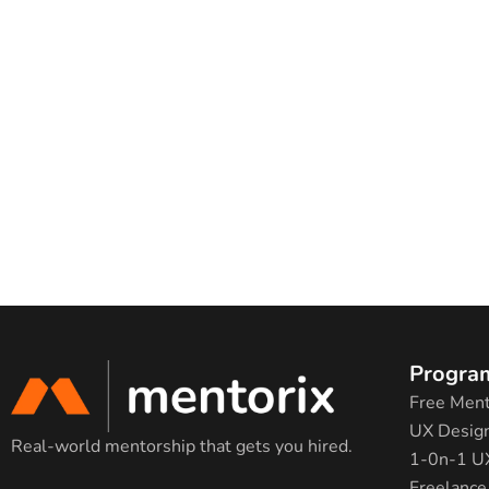
Progra
Free Ment
UX Design
Real-world mentorship that gets you hired.
1-0n-1 U
Freelance