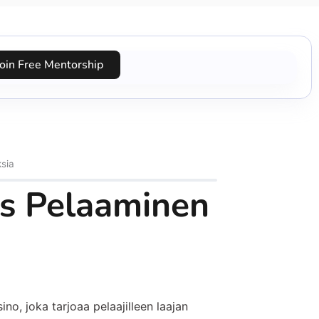
Join Free Mentorship
sia
s Pelaaminen
no, joka tarjoaa pelaajilleen laajan