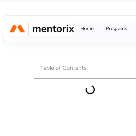
Skip
to
content
Home
Programs
Table of Contents