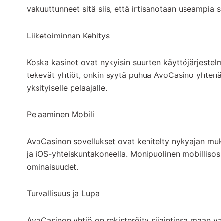
vakuuttunneet sitä siis, että irtisanotaan useampia s
Liiketoiminnan Kehitys
Koska kasinot ovat nykyisin suurten käyttöjärjestelm
tekevät yhtiöt, onkin syytä puhua AvoCasino yhtenä t
yksityiselle pelaajalle.
Pelaaminen Mobili
AvoCasinon sovellukset ovat kehitelty nykyajan muka
ja iOS-yhteiskuntakoneella. Monipuolinen mobillisosio
ominaisuudet.
Turvallisuus ja Lupa
AvoCasinon yhtiö on rekisteröity sijaintinsa maan va