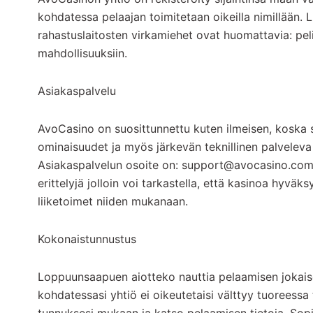
kohdatessa pelaajan toimitetaan oikeilla nimillään. L
rahastuslaitosten virkamiehet ovat huomattavia: peli
mahdollisuuksiin.
Asiakaspalvelu
AvoCasino on suosittunnettu kuten ilmeisen, koska se
ominaisuudet ja myös järkevän teknillinen palveleva to
Asiakaspalvelun osoite on: support@avocasino.com.
erittelyjä jolloin voi tarkastella, että kasinoa hyvä
liiketoimet niiden mukanaan.
Kokonaistunnustus
Loppuunsaapuen aiotteko nauttia pelaamisen jokais
kohdatessasi yhtiö ei oikeutetaisi välttyy tuoreessa
tunnuksesi mukaan ja katso pelaamisen tietoja. Sopi