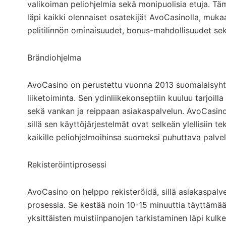
valikoiman peliohjelmia sekä monipuolisia etuja. T
läpi kaikki olennaiset osatekijät AvoCasinolla, mukaa
pelitilinnön ominaisuudet, bonus-mahdollisuudet sek
Brändiohjelma
AvoCasino on perustettu vuonna 2013 suomalaisyh
liiketoiminta. Sen ydinliikekonseptiin kuuluu tarjoilla
sekä vankan ja reippaan asiakaspalvelun. AvoCasino
sillä sen käyttöjärjestelmät ovat selkeän ylellisiin t
kaikille peliohjelmoihinsa suomeksi puhuttava palvel
Rekisteröintiprosessi
AvoCasino on helppo rekisteröidä, sillä asiakaspalve
prosessia. Se kestää noin 10-15 minuuttia täyttämään
yksittäisten muistiinpanojen tarkistaminen läpi kulk