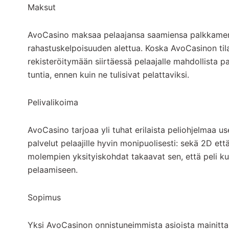
Maksut
AvoCasino maksaa pelaajansa saamiensa palkkame
rahastuskelpoisuuden alettua. Koska AvoCasinon tilau
rekisteröitymään siirtäessä pelaajalle mahdollista 
tuntia, ennen kuin ne tulisivat pelattaviksi.
Pelivalikoima
AvoCasino tarjoaa yli tuhat erilaista peliohjelmaa use
palvelut pelaajille hyvin monipuolisesti: sekä 2D ett
molempien yksityiskohdat takaavat sen, että peli kuu
pelaamiseen.
Sopimus
Yksi AvoCasinon onnistuneimmista asioista mainitt