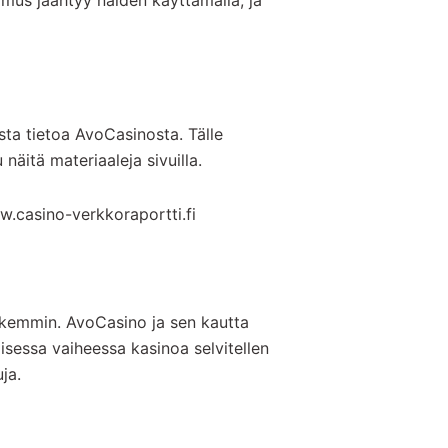
ista tietoa AvoCasinosta. Tälle
u näitä materiaaleja sivuilla.
.casino-verkkoraportti.fi
arkemmin. AvoCasino ja sen kautta
aisessa vaiheessa kasinoa selvitellen
ja.