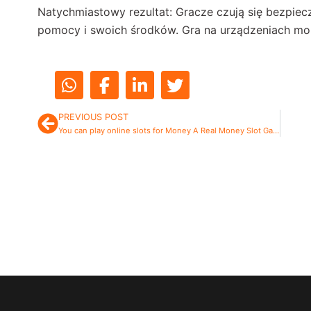
Natychmiastowy rezultat: Gracze czują się bezpiec
pomocy i swoich środków. Gra na urządzeniach mo
PREVIOUS POST
Prev
You can play online slots for Money A Real Money Slot Game