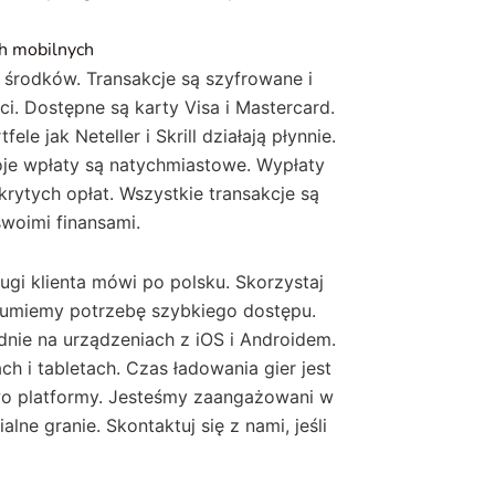
ch mobilnych
środków. Transakcje są szyfrowane i
i. Dostępne są karty Visa i Mastercard.
e jak Neteller i Skrill działają płynnie.
je wpłaty są natychmiastowe. Wypłaty
krytych opłat. Wszystkie transakcje są
swoimi finansami.
ugi klienta mówi po polsku. Skorzystaj
zumiemy potrzebę szybkiego dostępu.
dnie na urządzeniach z iOS i Androidem.
h i tabletach. Czas ładowania gier jest
o platformy. Jesteśmy zaangażowani w
ne granie. Skontaktuj się z nami, jeśli