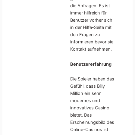
die Anfragen. Es ist
immer hilfreich für
Benutzer vorher sich
in der Hilfe-Seite mit
den Fragen zu
informieren bevor sie
Kontakt aufnehmen.
Benutzererfahrung
Die Spieler haben das
Gefühl, dass Billy
Million ein sehr
modernes und
innovatives Casino
bietet. Das
Erscheinungsbild des
Online-Casinos ist