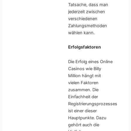
Tatsache, dass man
jederzeit zwischen
verschiedenen
Zahlungsmethoden
wählen kann.
Erfolgsfaktoren
Die Erfolg eines Online
Casinos wie Billy
Million hängt mit
vielen Faktoren
zusammen. Die
Einfachheit der
Registrierungsprozesses
ist einer dieser
Hauptpunkte. Dazu
gehört auch die