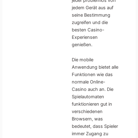
jeder problemlos von
jedem Gerät aus auf
seine Bestimmung
zugreifen und die
besten Casino-
Experiensen
genießen.
Die mobile
Anwendung bietet alle
Funktionen wie das
normale Online-
Casino auch an. Die
Spielautomaten
funktionieren gut in
verschiedenen
Browsern, was
bedeutet, dass Spieler
immer Zugang zu