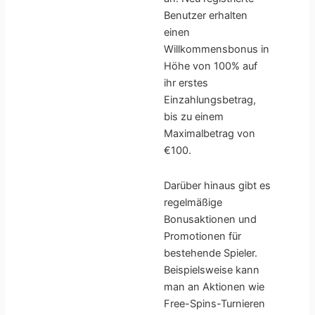
Benutzer erhalten
einen
Willkommensbonus in
Höhe von 100% auf
ihr erstes
Einzahlungsbetrag,
bis zu einem
Maximalbetrag von
€100.
Darüber hinaus gibt es
regelmäßige
Bonusaktionen und
Promotionen für
bestehende Spieler.
Beispielsweise kann
man an Aktionen wie
Free-Spins-Turnieren