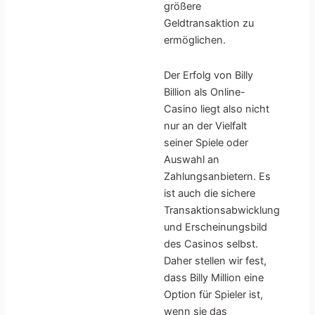
größere
Geldtransaktion zu
ermöglichen.
Der Erfolg von Billy
Billion als Online-
Casino liegt also nicht
nur an der Vielfalt
seiner Spiele oder
Auswahl an
Zahlungsanbietern. Es
ist auch die sichere
Transaktionsabwicklung
und Erscheinungsbild
des Casinos selbst.
Daher stellen wir fest,
dass Billy Million eine
Option für Spieler ist,
wenn sie das