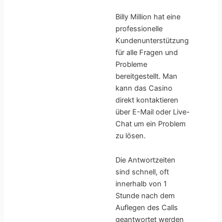
Billy Million hat eine
professionelle
Kundenunterstützung
für alle Fragen und
Probleme
bereitgestellt. Man
kann das Casino
direkt kontaktieren
über E-Mail oder Live-
Chat um ein Problem
zu lösen.
Die Antwortzeiten
sind schnell, oft
innerhalb von 1
Stunde nach dem
Auflegen des Calls
geantwortet werden