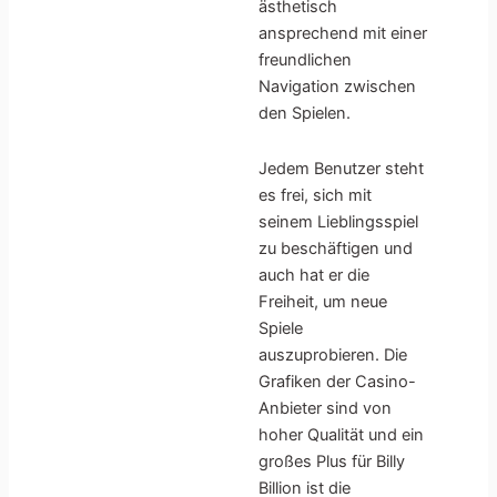
ästhetisch
ansprechend mit einer
freundlichen
Navigation zwischen
den Spielen.
Jedem Benutzer steht
es frei, sich mit
seinem Lieblingsspiel
zu beschäftigen und
auch hat er die
Freiheit, um neue
Spiele
auszuprobieren. Die
Grafiken der Casino-
Anbieter sind von
hoher Qualität und ein
großes Plus für Billy
Billion ist die