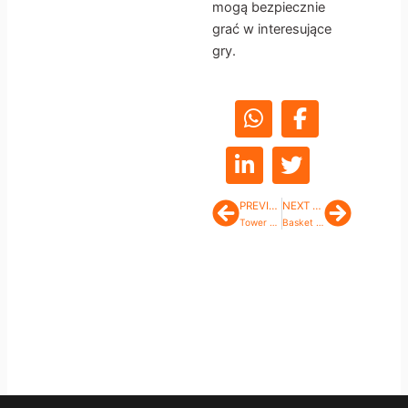
mogą bezpiecznie
grać w interesujące
gry.
PREVIOUS POST
NEXT POST
Prev
Next
Tower Rush jeu
Basket Bounty Slot