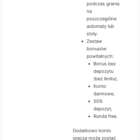
podczas grania
na
poszczególne
automaty lub
stoły.
Zestaw
bonusów
powitalnych:
Bonus bez
depozytu
(bez limitu),
Konto
darmowe,
50%
depozyt,
Runda free.
Dodatkowo konto
gracza może zostać