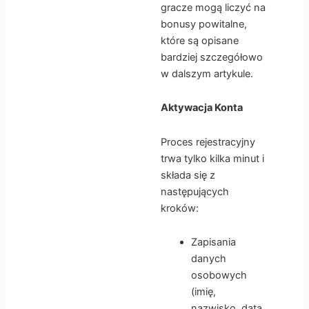
gracze mogą liczyć na
bonusy powitalne,
które są opisane
bardziej szczegółowo
w dalszym artykule.
Aktywacja Konta
Proces rejestracyjny
trwa tylko kilka minut i
składa się z
następujących
kroków:
Zapisania
danych
osobowych
(imię,
nazwisko, data