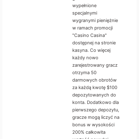
wypełnione
specjalnymi
wygranymi pieniężnie
w ramach promocji
"Casino Casina"
dostępnej na stronie
kasyna. Co więcej
każdy nowo
zarejestrowany gracz
otrzyma 50
darmowych obrotów
za każdą kwotę $100
depozytowanych do
konta. Dodatkowo dla
pierwszego depozytu,
gracze mogą liczyć na
bonus w wysokości
200% całkowita