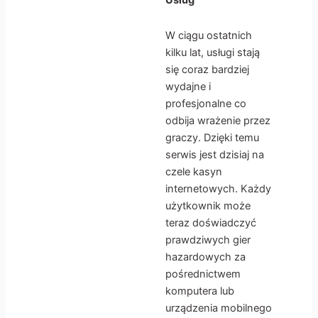
Usług
W ciągu ostatnich
kilku lat, usługi stają
się coraz bardziej
wydajne i
profesjonalne co
odbija wrażenie przez
graczy. Dzięki temu
serwis jest dzisiaj na
czele kasyn
internetowych. Każdy
użytkownik może
teraz doświadczyć
prawdziwych gier
hazardowych za
pośrednictwem
komputera lub
urządzenia mobilnego