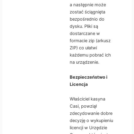
a następnie może
zostać ściągnięta
bezpośrednio do
dysku. Pliki są
dostarczane w
formacie zip (arkusz
ZIP) co ułatwi
każdemu pobrać ich
na urządzenie.
Bezpieczeństwo i
Licencja
Właściciel kasyna
Casi, powziął
zdecydowanie dobre
decyzję o wykupieniu
licencji w Urzędzie