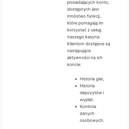
posiadających konto,
dostępnych jest
mnóstwo funkcji,
które pomagają im
korzystać z usług
naszego kasyna.
Klientom dostępne są
następujące
aktywności na ich
koncie:
Historia gier,
Historia
depozytów i
wypłat.
Kontrola
danych
osobowych.