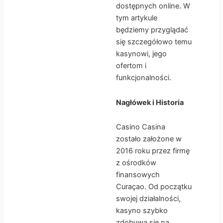
dostępnych online. W
tym artykule
będziemy przyglądać
się szczegółowo temu
kasynowi, jego
ofertom i
funkcjonalności.
Nagłówek i Historia
Casino Casina
zostało założone w
2016 roku przez firmę
z ośrodków
finansowych
Curaçao. Od początku
swojej działalności,
kasyno szybko
zdobywa się na