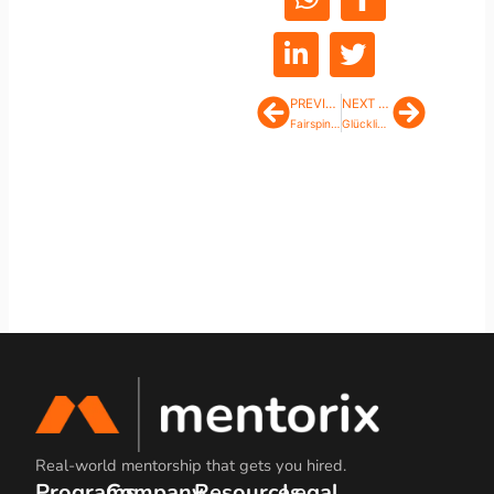
PREVIOUS POST
NEXT POST
Prev
Next
Fairspins Kasinospel med Spinnautomater
Glücklicher Gewinn beim Spiel um die große Summe 21k
Real-world mentorship that gets you hired.
Programs
Company
Resources
Legal