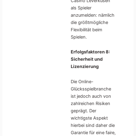
Casino Leverkusen
als Spieler
anzumelden: nämlich
die größtmögliche
Flexibilität beim
Spielen.
Erfolgsfaktoren 8:
Sicherheit und
Lizenzierung
Die Online-
Glücksspielbranche
ist jedoch auch von
zahlreichen Risiken
geprägt. Der
wichtigste Aspekt
hierbei sind daher die
Garantie für eine faire,