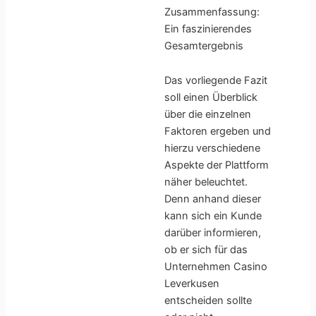
Zusammenfassung:
Ein faszinierendes
Gesamtergebnis
Das vorliegende Fazit
soll einen Überblick
über die einzelnen
Faktoren ergeben und
hierzu verschiedene
Aspekte der Plattform
näher beleuchtet.
Denn anhand dieser
kann sich ein Kunde
darüber informieren,
ob er sich für das
Unternehmen Casino
Leverkusen
entscheiden sollte