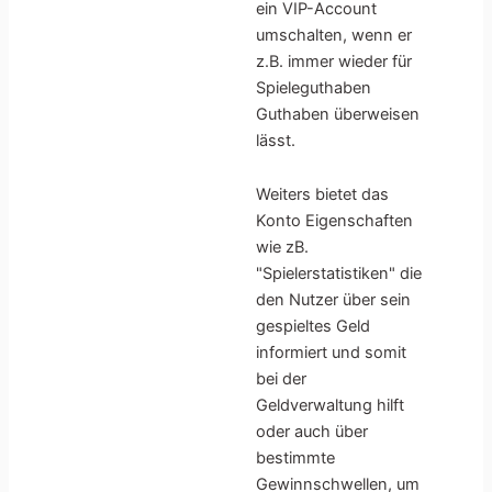
ein VIP-Account
umschalten, wenn er
z.B. immer wieder für
Spieleguthaben
Guthaben überweisen
lässt.
Weiters bietet das
Konto Eigenschaften
wie zB.
"Spielerstatistiken" die
den Nutzer über sein
gespieltes Geld
informiert und somit
bei der
Geldverwaltung hilft
oder auch über
bestimmte
Gewinnschwellen, um