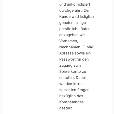
und unkompliziert
durchgeführt. Der
Kunde wird lediglich
gebeten, einige
persönliche Daten
anzugeben wie
Vornamen,
Nachnamen, E-Mail-
Adresse sowie ein
Passwort für den
Zugang zum
Spielerkonto zu
erstellen. Dabei
werden keine
speziellen Fragen
bezüglich des
Kontostandes
gestellt.