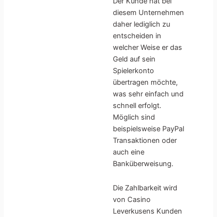
Der Kunde hat bei
diesem Unternehmen
daher lediglich zu
entscheiden in
welcher Weise er das
Geld auf sein
Spielerkonto
übertragen möchte,
was sehr einfach und
schnell erfolgt.
Möglich sind
beispielsweise PayPal
Transaktionen oder
auch eine
Banküberweisung.
Die Zahlbarkeit wird
von Casino
Leverkusens Kunden