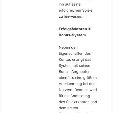
ihn auf seine
erfolgreichen Spiele
zu hinweisen.
Erfolgsfaktoren 3:
Bonus-System
Neben den
Eigenschaften des
Kontos erlangt das
System mit seinen
Bonus-Angeboten
ebenfalls eine größere
Anerkennung bei den
Nutzern. Denn es wird
für die Anmeldung
des Spielerkontos und
dem ersten