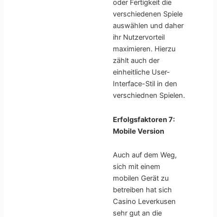
oder Fertigkeit die
verschiedenen Spiele
auswählen und daher
ihr Nutzervorteil
maximieren. Hierzu
zählt auch der
einheitliche User-
Interface-Stil in den
verschiednen Spielen.
Erfolgsfaktoren 7:
Mobile Version
Auch auf dem Weg,
sich mit einem
mobilen Gerät zu
betreiben hat sich
Casino Leverkusen
sehr gut an die