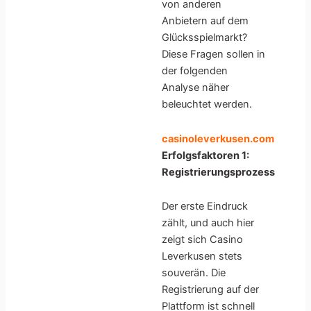
von anderen
Anbietern auf dem
Glücksspielmarkt?
Diese Fragen sollen in
der folgenden
Analyse näher
beleuchtet werden.
casinoleverkusen.com
Erfolgsfaktoren 1:
Registrierungsprozess
Der erste Eindruck
zählt, und auch hier
zeigt sich Casino
Leverkusen stets
souverän. Die
Registrierung auf der
Plattform ist schnell