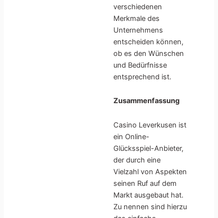
verschiedenen
Merkmale des
Unternehmens
entscheiden können,
ob es den Wünschen
und Bedürfnisse
entsprechend ist.
Zusammenfassung
Casino Leverkusen ist
ein Online-
Glücksspiel-Anbieter,
der durch eine
Vielzahl von Aspekten
seinen Ruf auf dem
Markt ausgebaut hat.
Zu nennen sind hierzu