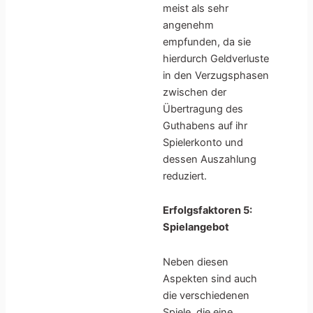
meist als sehr
angenehm
empfunden, da sie
hierdurch Geldverluste
in den Verzugsphasen
zwischen der
Übertragung des
Guthabens auf ihr
Spielerkonto und
dessen Auszahlung
reduziert.
Erfolgsfaktoren 5:
Spielangebot
Neben diesen
Aspekten sind auch
die verschiedenen
Spiele, die eine