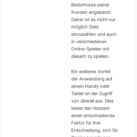
Bedürfnisse seiner
Kunden angepasst.
Daher ist es nicht nur
möglich Geld
einzuzahlen und auch
in verschiedenen
Online-Spielen mit
diesem zu spielen.
Ein weiteres Vorteil
der Anwendung auf
einem Handy oder
Tablet ist der Zugriff
von überall aus. Dies
bietet den Nutzern
einen entscheidende
Faktor für ihre
Entscheidung, sich für