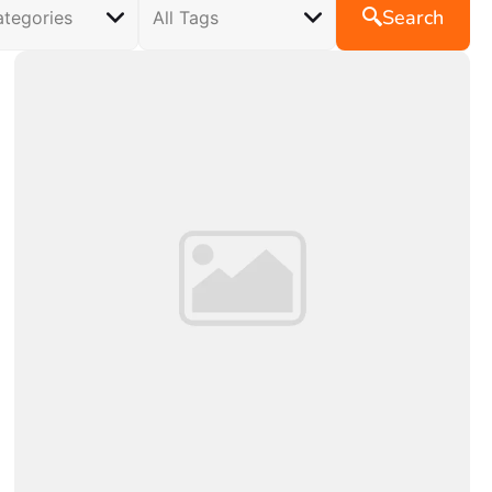
Search
ategories
All Tags