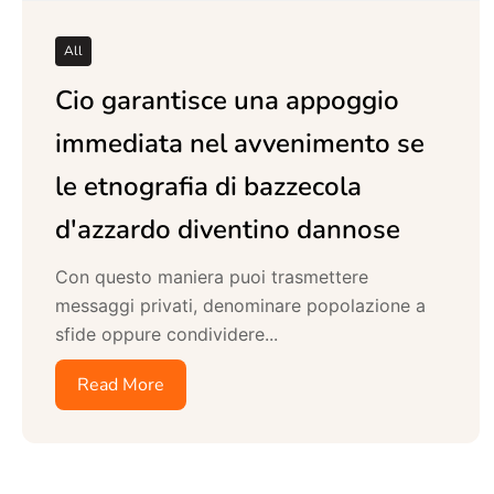
All
Cio garantisce una appoggio
immediata nel avvenimento se
le etnografia di bazzecola
d'azzardo diventino dannose
Con questo maniera puoi trasmettere
messaggi privati, denominare popolazione a
sfide oppure condividere...
Read More