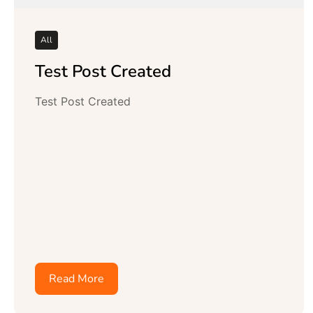
All
Test Post Created
Test Post Created
Read More