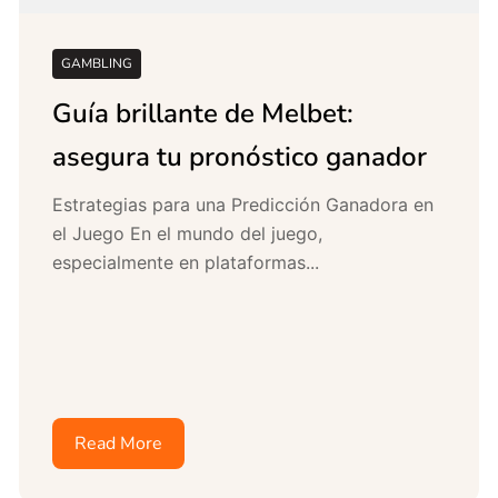
GAMBLING
Guía brillante de Melbet:
asegura tu pronóstico ganador
Estrategias para una Predicción Ganadora en
el Juego En el mundo del juego,
especialmente en plataformas...
Read More