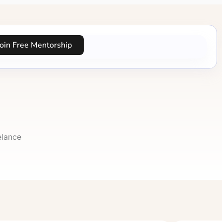
Join Free Mentorship
elance