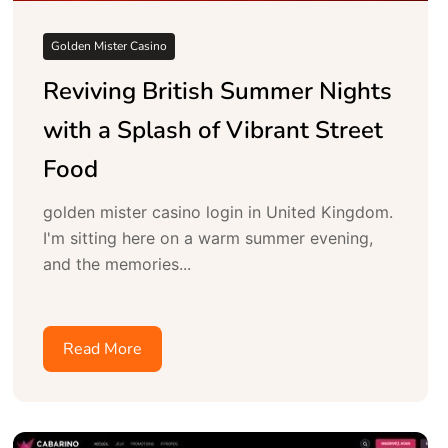
Golden Mister Casino
Reviving British Summer Nights
with a Splash of Vibrant Street
Food
golden mister casino login in United Kingdom.
I'm sitting here on a warm summer evening,
and the memories...
Read More