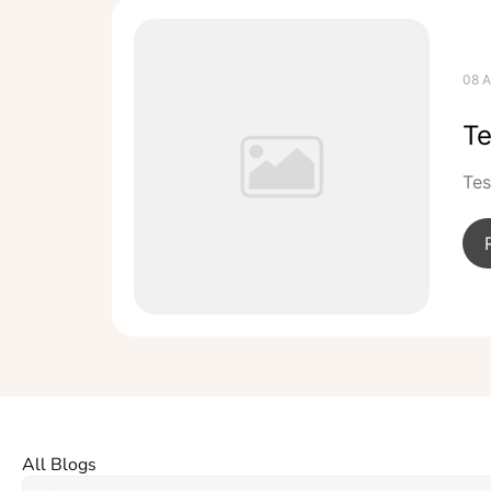
08 A
Te
Tes
All Blogs