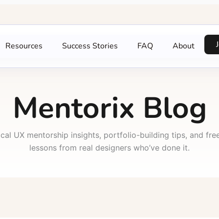
Resources
Success Stories
FAQ
About
Mentorix Blog
ical UX mentorship insights, portfolio-building tips, and fre
lessons from real designers who’ve done it.