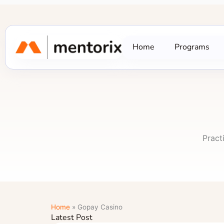
Skip
to
content
Home
Programs
Pract
Home
»
Gopay Casino
Latest Post