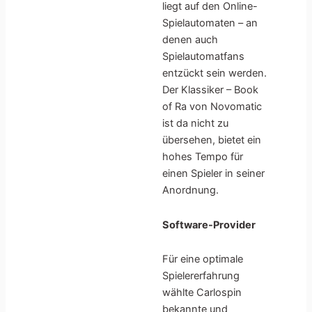
liegt auf den Online-
Spielautomaten – an
denen auch
Spielautomatfans
entzückt sein werden.
Der Klassiker – Book
of Ra von Novomatic
ist da nicht zu
übersehen, bietet ein
hohes Tempo für
einen Spieler in seiner
Anordnung.
Software-Provider
Für eine optimale
Spielererfahrung
wählte Carlospin
bekannte und