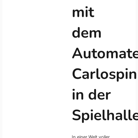
mit
dem
Automat
Carlospin
in der
Spielhall
In einer Welt voller