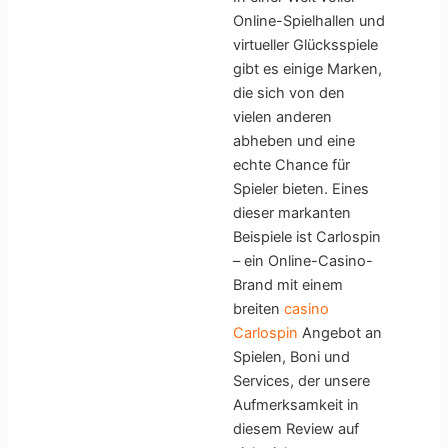
Online-Spielhallen und
virtueller Glücksspiele
gibt es einige Marken,
die sich von den
vielen anderen
abheben und eine
echte Chance für
Spieler bieten. Eines
dieser markanten
Beispiele ist Carlospin
– ein Online-Casino-
Brand mit einem
breiten
casino
Carlospin
Angebot an
Spielen, Boni und
Services, der unsere
Aufmerksamkeit in
diesem Review auf