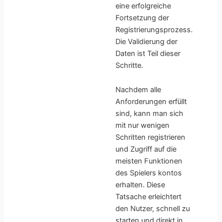
eine erfolgreiche
Fortsetzung der
Registrierungsprozess.
Die Validierung der
Daten ist Teil dieser
Schritte.
Nachdem alle
Anforderungen erfüllt
sind, kann man sich
mit nur wenigen
Schritten registrieren
und Zugriff auf die
meisten Funktionen
des Spielers kontos
erhalten. Diese
Tatsache erleichtert
den Nutzer, schnell zu
starten und direkt in