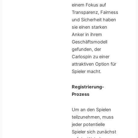
einem Fokus auf
Transparenz, Fairness
und Sicherheit haben
sie einen starken
Anker in ihrem
Geschäftsmodell
gefunden, der
Carlospin zu einer
attraktiven Option für
Spieler macht.
Registrierung-
Prozess
Um an den Spielen
teilzunehmen, muss
jeder potentielle
Spieler sich zunächst