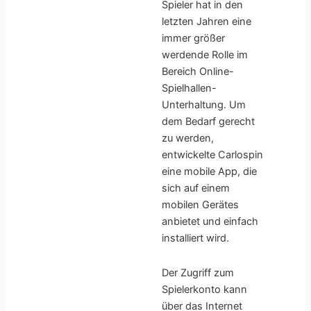
Spieler hat in den
letzten Jahren eine
immer größer
werdende Rolle im
Bereich Online-
Spielhallen-
Unterhaltung. Um
dem Bedarf gerecht
zu werden,
entwickelte Carlospin
eine mobile App, die
sich auf einem
mobilen Gerätes
anbietet und einfach
installiert wird.
Der Zugriff zum
Spielerkonto kann
über das Internet