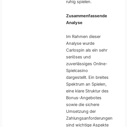
ruhig spielen.
Zusammenfassende
Analyse
Im Rahmen dieser
Analyse wurde
Carlospin als ein sehr
seriöses und
zuverlässiges Online-
Spielcasino
dargestellt. Ein breites
Spektrum an Spielen,
eine klare Struktur des
Bonus-Angebotes
sowie die sichere
Umsetzung der
Zahlungsanforderungen
sind wichtige Aspekte