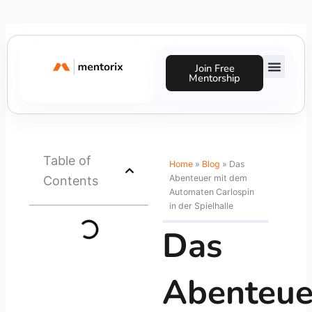
Skip
to
content
Join Free
Mentorship
Success Stories
Table of
Home
»
Blog
»
Das
Abenteuer mit dem
Contents
Automaten Carlospin
in der Spielhalle
Das
Abenteue