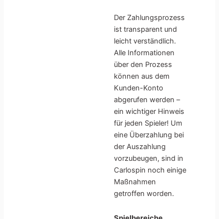
Der Zahlungsprozess
ist transparent und
leicht verständlich.
Alle Informationen
über den Prozess
können aus dem
Kunden-Konto
abgerufen werden –
ein wichtiger Hinweis
für jeden Spieler! Um
eine Überzahlung bei
der Auszahlung
vorzubeugen, sind in
Carlospin noch einige
Maßnahmen
getroffen worden.
Spielbereiche