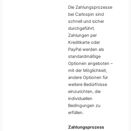
Die Zahlungsprozesse
bei Carlospin sind
schnell und sicher
durchgeführt.
Zahlungen per
Kreditkarte oder
PayPal werden als
standardmäßige
Optionen angeboten –
mit der Möglichkeit,
andere Optionen für
weitere Bedürfnisse
einzurichten, die
individuellen
Bedingungen zu
erfüllen.
Zahlungsprozess