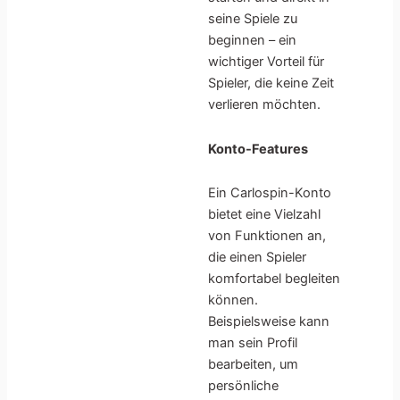
seine Spiele zu
beginnen – ein
wichtiger Vorteil für
Spieler, die keine Zeit
verlieren möchten.
Konto-Features
Ein Carlospin-Konto
bietet eine Vielzahl
von Funktionen an,
die einen Spieler
komfortabel begleiten
können.
Beispielsweise kann
man sein Profil
bearbeiten, um
persönliche