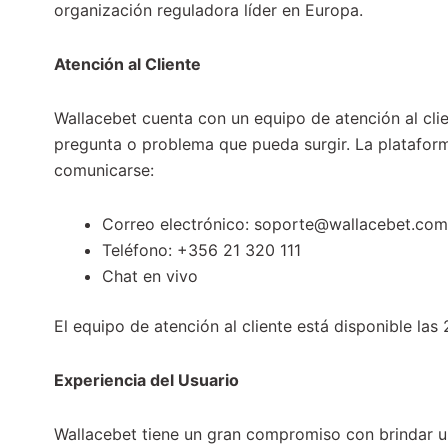
organización reguladora líder en Europa.
Atención al Cliente
Wallacebet cuenta con un equipo de atención al cli
pregunta o problema que pueda surgir. La plataform
comunicarse:
Correo electrónico: soporte@wallacebet.com
Teléfono: +356 21 320 111
Chat en vivo
El equipo de atención al cliente está disponible las 
Experiencia del Usuario
Wallacebet tiene un gran compromiso con brindar u