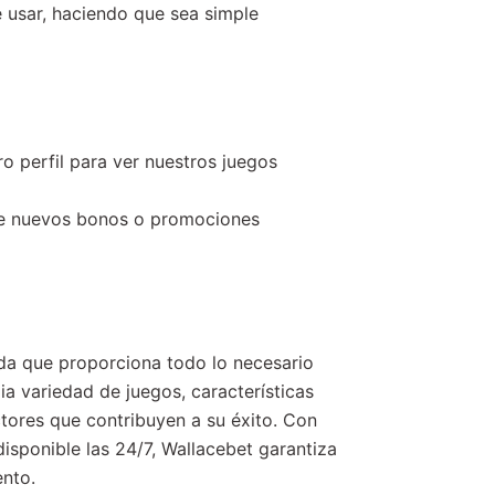
de usar, haciendo que sea simple
o perfil para ver nuestros juegos
bre nuevos bonos o promociones
ida que proporciona todo lo necesario
a variedad de juegos, características
tores que contribuyen a su éxito. Con
disponible las 24/7, Wallacebet garantiza
nto.