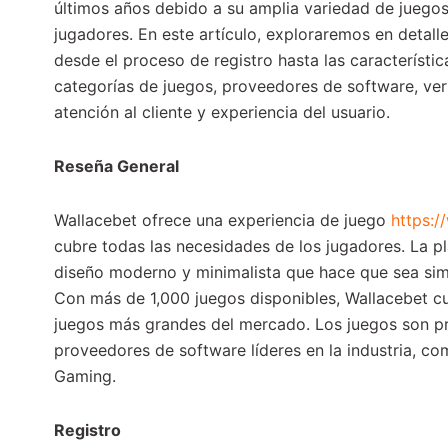
últimos años debido a su amplia variedad de juego
jugadores. En este artículo, exploraremos en detall
desde el proceso de registro hasta las característic
categorías de juegos, proveedores de software, vers
atención al cliente y experiencia del usuario.
Reseña General
Wallacebet ofrece una experiencia de juego
https:/
cubre todas las necesidades de los jugadores. La pl
diseño moderno y minimalista que hace que sea sim
Con más de 1,000 juegos disponibles, Wallacebet c
juegos más grandes del mercado. Los juegos son p
proveedores de software líderes en la industria, c
Gaming.
Registro