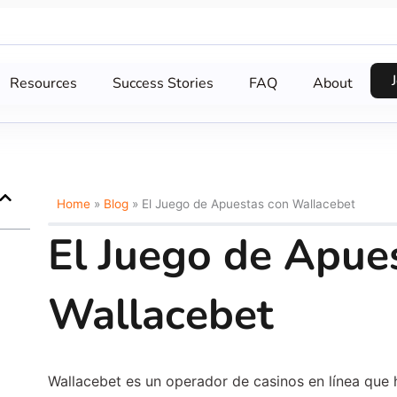
Resources
Success Stories
FAQ
About
Home
»
Blog
»
El Juego de Apuestas con Wallacebet
El Juego de Apue
Wallacebet
Wallacebet es un operador de casinos en línea que