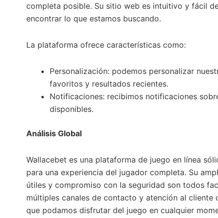
completa posible. Su sitio web es intuitivo y fácil 
encontrar lo que estamos buscando.
La plataforma ofrece características como:
Personalización: podemos personalizar nuestr
favoritos y resultados recientes.
Notificaciones: recibimos notificaciones so
disponibles.
Análisis Global
Wallacebet es una plataforma de juego en línea sól
para una experiencia del jugador completa. Su ampli
útiles y compromiso con la seguridad son todos fac
múltiples canales de contacto y atención al cliente 
que podamos disfrutar del juego en cualquier mome