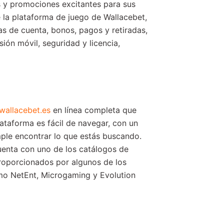
s y promociones excitantes para sus
e la plataforma de juego de Wallacebet,
as de cuenta, bonos, pagos y retiradas,
ión móvil, seguridad y licencia,
/wallacebet.es
en línea completa que
ataforma es fácil de navegar, con un
ple encontrar lo que estás buscando.
uenta con uno de los catálogos de
roporcionados por algunos de los
omo NetEnt, Microgaming y Evolution