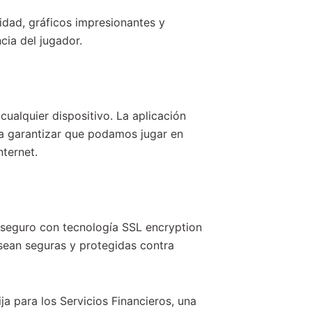
lidad, gráficos impresionantes y
cia del jugador.
cualquier dispositivo. La aplicación
ra garantizar que podamos jugar en
ternet.
 seguro con tecnología SSL encryption
 sean seguras y protegidas contra
ja para los Servicios Financieros, una