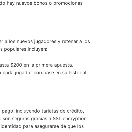
ando hay nuevos bonos o promociones
r a los nuevos jugadores y retener a los
s populares incluyen:
asta $200 en la primera apuesta.
a cada jugador con base en su historial
pago, incluyendo tarjetas de crédito,
s son seguras gracias a SSL encryption
e identidad para asegurarse de que los