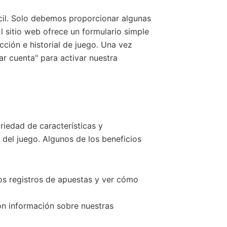
ácil. Solo debemos proporcionar algunas
 sitio web ofrece un formulario simple
cción e historial de juego. Una vez
r cuenta" para activar nuestra
iedad de características y
a del juego. Algunos de los beneficios
os registros de apuestas y ver cómo
con información sobre nuestras