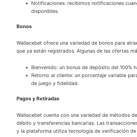
Notificaciones: recibimos notificaciones cu
disponibles.
Bonos
Wallacebet ofrece una variedad de bonos para atrae
que ya están registrados. Algunas de las ofertas má
Bienvenido: un bonus de depósito del 100% h
Retorno al cliente: un porcentaje variable par
de juego y fidelidad.
Pagos y Retiradas
Wallacebet cuenta con una variedad de métodos de 
débito y transferencias bancarias. Las transaccione
y la plataforma utiliza tecnología de verificación d