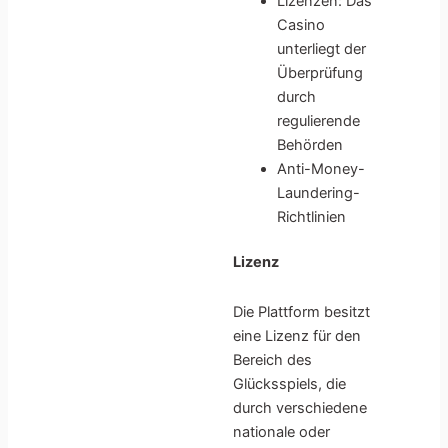
Lizenzen: Das
Casino
unterliegt der
Überprüfung
durch
regulierende
Behörden
Anti-Money-
Laundering-
Richtlinien
Lizenz
Die Plattform besitzt
eine Lizenz für den
Bereich des
Glücksspiels, die
durch verschiedene
nationale oder