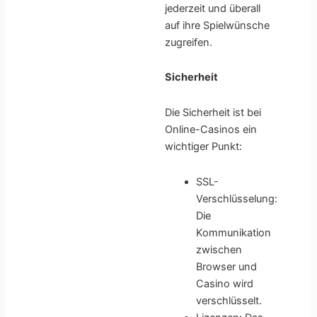
jederzeit und überall
auf ihre Spielwünsche
zugreifen.
Sicherheit
Die Sicherheit ist bei
Online-Casinos ein
wichtiger Punkt:
SSL-
Verschlüsselung:
Die
Kommunikation
zwischen
Browser und
Casino wird
verschlüsselt.