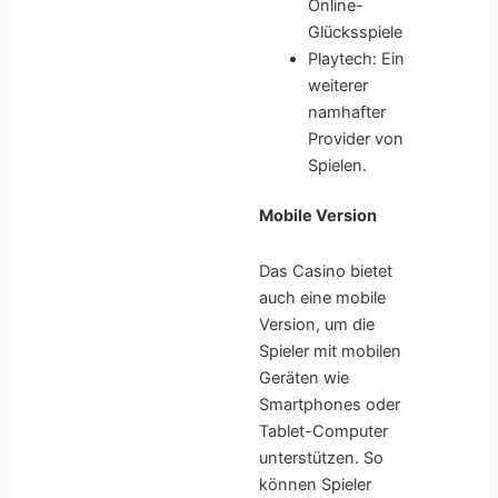
Online-
Glücksspiele
Playtech: Ein
weiterer
namhafter
Provider von
Spielen.
Mobile Version
Das Casino bietet
auch eine mobile
Version, um die
Spieler mit mobilen
Geräten wie
Smartphones oder
Tablet-Computer
unterstützen. So
können Spieler