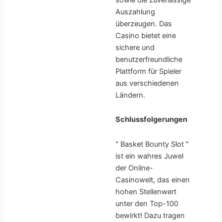
Auszahlung
überzeugen. Das
Casino bietet eine
sichere und
benutzerfreundliche
Plattform für Spieler
aus verschiedenen
Ländern.
Schlussfolgerungen
" Basket Bounty Slot "
ist ein wahres Juwel
der Online-
Casinowelt, das einen
hohen Stellenwert
unter den Top-100
bewirkt! Dazu tragen