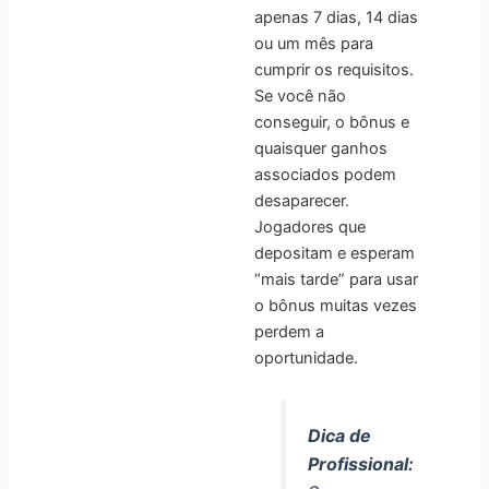
apenas 7 dias, 14 dias
ou um mês para
cumprir os requisitos.
Se você não
conseguir, o bônus e
quaisquer ganhos
associados podem
desaparecer.
Jogadores que
depositam e esperam
“mais tarde” para usar
o bônus muitas vezes
perdem a
oportunidade.
Dica de
Profissional: