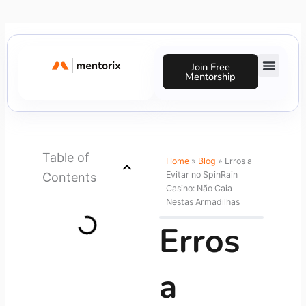
Skip
to
content
Join Free
Mentorship
Success Stories
Table of
Home
»
Blog
»
Erros a
Evitar no SpinRain
Contents
Casino: Não Caia
Nestas Armadilhas
Erros
a