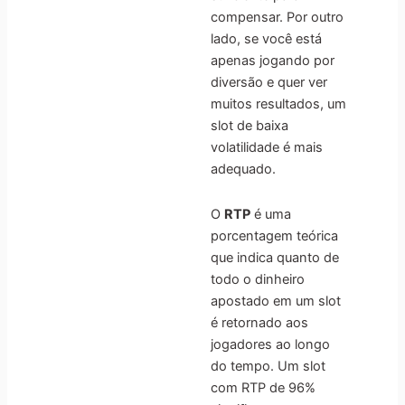
compensar. Por outro
lado, se você está
apenas jogando por
diversão e quer ver
muitos resultados, um
slot de baixa
volatilidade é mais
adequado.
O
RTP
é uma
porcentagem teórica
que indica quanto de
todo o dinheiro
apostado em um slot
é retornado aos
jogadores ao longo
do tempo. Um slot
com RTP de 96%