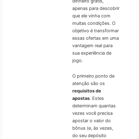
dinheiro grátis,
apenas para descobrir
que ele vinha com
muitas condições. O
objetivo é transformar
essas ofertas em uma
vantagem real para
sua experiência de
jogo.
O primeiro ponto de
atenção são os
requisitos de
apostas
. Estes
determinam quantas
vezes você precisa
apostar o valor do
bônus (e, às vezes,
do seu depósito