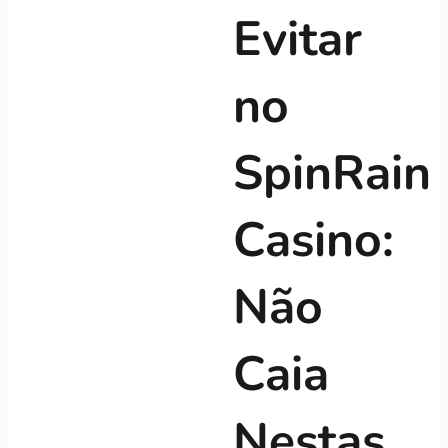
Evitar
no
SpinRain
Casino:
Não
Caia
Nestas