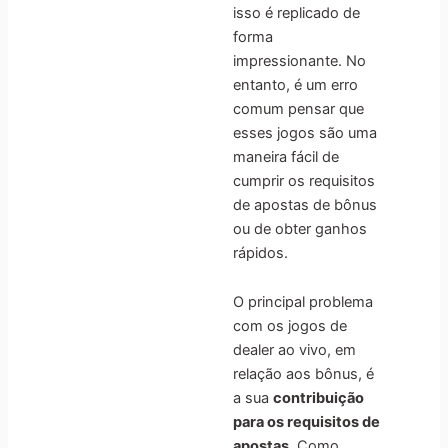
isso é replicado de
forma
impressionante. No
entanto, é um erro
comum pensar que
esses jogos são uma
maneira fácil de
cumprir os requisitos
de apostas de bônus
ou de obter ganhos
rápidos.
O principal problema
com os jogos de
dealer ao vivo, em
relação aos bônus, é
a sua
contribuição
para os requisitos de
apostas
. Como