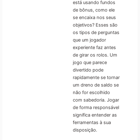
está usando fundos
de bônus, como ele
se encaixa nos seus
objetivos? Esses são
os tipos de perguntas
que um jogador
experiente faz antes
de girar os rolos. Um
jogo que parece
divertido pode
rapidamente se tornar
um dreno de saldo se
não for escolhido
com sabedoria. Jogar
de forma responsável
significa entender as
ferramentas à sua
disposição.