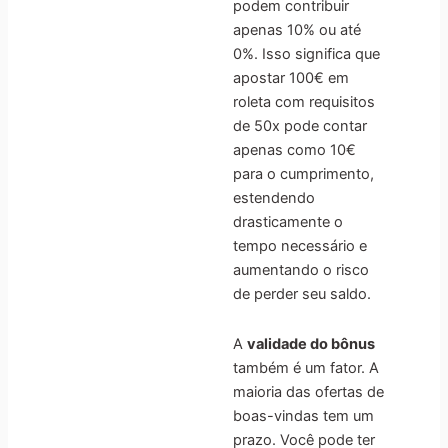
podem contribuir
apenas 10% ou até
0%. Isso significa que
apostar 100€ em
roleta com requisitos
de 50x pode contar
apenas como 10€
para o cumprimento,
estendendo
drasticamente o
tempo necessário e
aumentando o risco
de perder seu saldo.
A
validade do bônus
também é um fator. A
maioria das ofertas de
boas-vindas tem um
prazo. Você pode ter