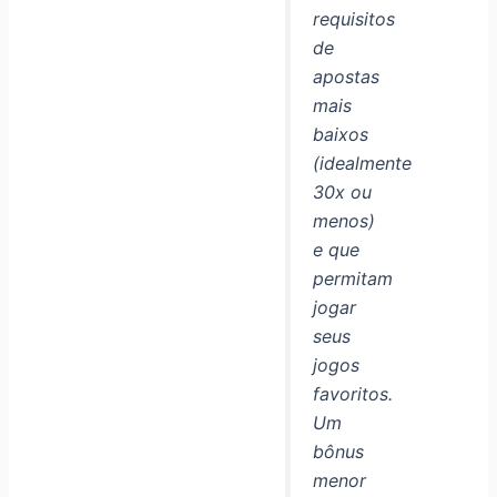
requisitos
de
apostas
mais
baixos
(idealmente
30x ou
menos)
e que
permitam
jogar
seus
jogos
favoritos.
Um
bônus
menor