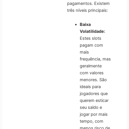
pagamentos. Existem
três níveis principais:
Baixa
Volatilidade:
Estes slots
pagam com
mais
frequência, mas
geralmente
com valores
menores. São
ideais para
jogadores que
querem esticar
seu saldo e
jogar por mais
tempo, com
menos risco de