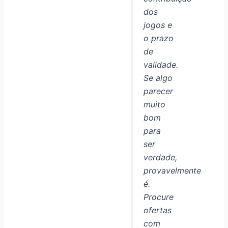
dos
jogos e
o prazo
de
validade.
Se algo
parecer
muito
bom
para
ser
verdade,
provavelmente
é.
Procure
ofertas
com