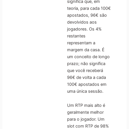
significa que, em
teoria, para cada 100€
apostados, 96€ são
devolvidos aos
jogadores. Os 4%
restantes
representam a
margem da casa. É
um conceito de longo
prazo; não significa
que você receberá
96€ de volta a cada
100€ apostados em
uma única sessão.
Um RTP mais alto é
geralmente melhor
para o jogador. Um
slot com RTP de 98%