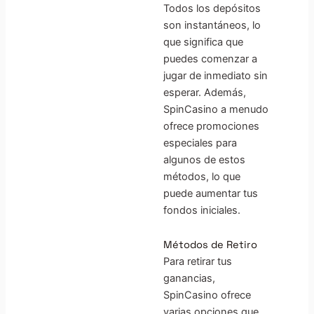
Todos los depósitos
son instantáneos, lo
que significa que
puedes comenzar a
jugar de inmediato sin
esperar. Además,
SpinCasino a menudo
ofrece promociones
especiales para
algunos de estos
métodos, lo que
puede aumentar tus
fondos iniciales.
Métodos de Retiro
Para retirar tus
ganancias,
SpinCasino ofrece
varias opciones que