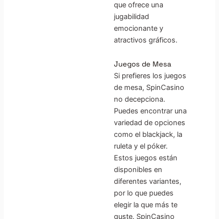
que ofrece una
jugabilidad
emocionante y
atractivos gráficos.
Juegos de Mesa
Si prefieres los juegos
de mesa, SpinCasino
no decepciona.
Puedes encontrar una
variedad de opciones
como el blackjack, la
ruleta y el póker.
Estos juegos están
disponibles en
diferentes variantes,
por lo que puedes
elegir la que más te
guste. SpinCasino