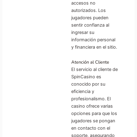
accesos no
autorizados. Los
jugadores pueden
sentir confianza al
ingresar su
información personal
y financiera en el sitio.
Atención al Cliente
El servicio al cliente de
SpinCasino es
conocido por su
eficiencia y
profesionalismo. El
casino ofrece varias
opciones para que los
jugadores se pongan
en contacto con el
soporte, asegurando