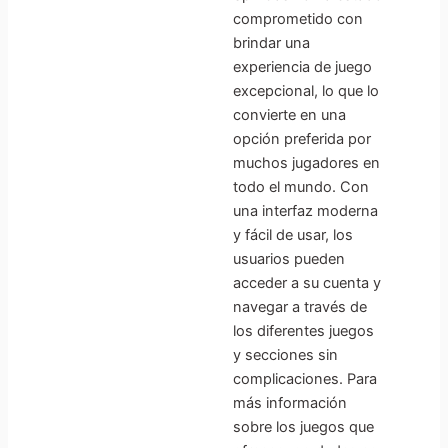
comprometido con
brindar una
experiencia de juego
excepcional, lo que lo
convierte en una
opción preferida por
muchos jugadores en
todo el mundo. Con
una interfaz moderna
y fácil de usar, los
usuarios pueden
acceder a su cuenta y
navegar a través de
los diferentes juegos
y secciones sin
complicaciones. Para
más información
sobre los juegos que