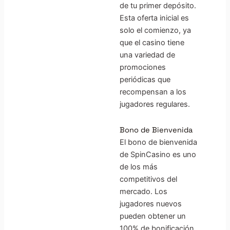
de tu primer depósito.
Esta oferta inicial es
solo el comienzo, ya
que el casino tiene
una variedad de
promociones
periódicas que
recompensan a los
jugadores regulares.
Bono de Bienvenida
El bono de bienvenida
de SpinCasino es uno
de los más
competitivos del
mercado. Los
jugadores nuevos
pueden obtener un
100% de bonificación