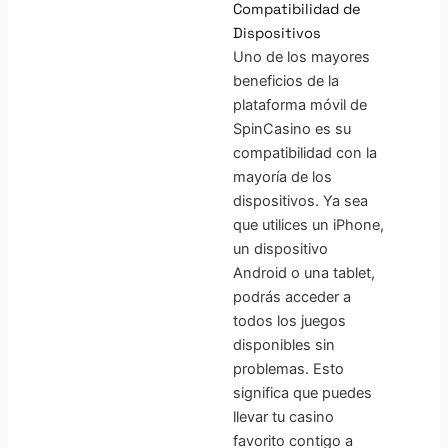
Compatibilidad de
Dispositivos
Uno de los mayores
beneficios de la
plataforma móvil de
SpinCasino es su
compatibilidad con la
mayoría de los
dispositivos. Ya sea
que utilices un iPhone,
un dispositivo
Android o una tablet,
podrás acceder a
todos los juegos
disponibles sin
problemas. Esto
significa que puedes
llevar tu casino
favorito contigo a