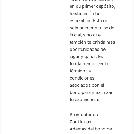
en su primer depósito,
hasta un límite
específico. Esto no
solo aumenta tu saldo
inicial, sino que
también te brinda más
oportunidades de
jugar y ganar. Es
fundamental leer los
términos y
condiciones
asociados con el
bono para maximizar
tu experiencia.
Promociones
Continuas
Además del bono de