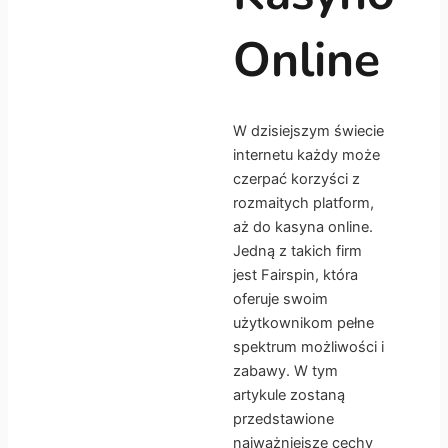
Online
W dzisiejszym świecie
internetu każdy może
czerpać korzyści z
rozmaitych platform,
aż do kasyna online.
Jedną z takich firm
jest Fairspin, która
oferuje swoim
użytkownikom pełne
spektrum możliwości i
zabawy. W tym
artykule zostaną
przedstawione
najważniejsze cechy