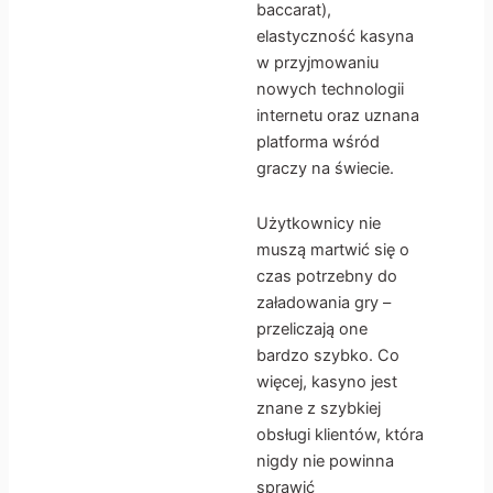
baccarat),
elastyczność kasyna
w przyjmowaniu
nowych technologii
internetu oraz uznana
platforma wśród
graczy na świecie.
Użytkownicy nie
muszą martwić się o
czas potrzebny do
załadowania gry –
przeliczają one
bardzo szybko. Co
więcej, kasyno jest
znane z szybkiej
obsługi klientów, która
nigdy nie powinna
sprawić