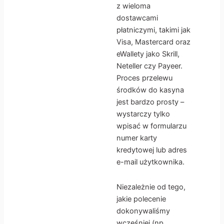
z wieloma
dostawcami
płatniczymi, takimi jak
Visa, Mastercard oraz
eWallety jako Skrill,
Neteller czy Payeer.
Proces przelewu
środków do kasyna
jest bardzo prosty –
wystarczy tylko
wpisać w formularzu
numer karty
kredytowej lub adres
e-mail użytkownika.
Niezależnie od tego,
jakie polecenie
dokonywaliśmy
wcześniej (np.