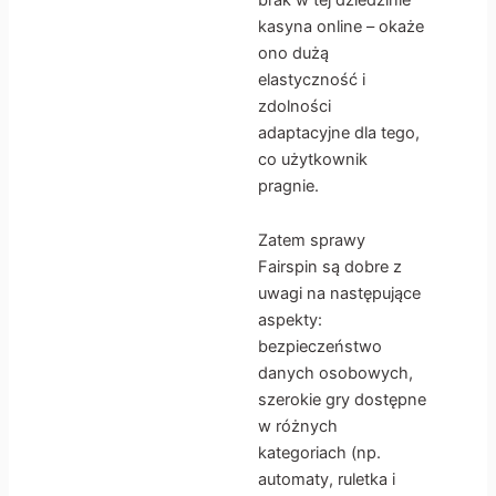
kasyna online – okaże
ono dużą
elastyczność i
zdolności
adaptacyjne dla tego,
co użytkownik
pragnie.
Zatem sprawy
Fairspin są dobre z
uwagi na następujące
aspekty:
bezpieczeństwo
danych osobowych,
szerokie gry dostępne
w różnych
kategoriach (np.
automaty, ruletka i