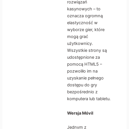
rozwiązań
kasynowych – to
oznacza ogromną
elastyczność w
wyborze gier, które
mogą grać
użytkownicy.
Wszystkie strony są
udostępnione za
pomocą HTML5 –
pozwoliło im na
uzyskanie pełnego
dostępu do gry
bezpośrednio z
komputera lub tabletu.
Wersja Móvil
Jednym z