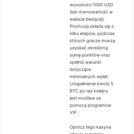
wysokości 1000 USD
(lub równowartość w
walucie bieżącej).
Promocja składa się z
kilku etapów, podczas
których gracze muszą
uzyskać określoną
sumę punktów oraz
spełnić warunki
dotyczące
minimalnych wpłat.
Uzupełnienie kwoty 5
BTC po raz kolejny
jest możliwe za
pomocą programów
VIP.
Oprócz tego kasyna