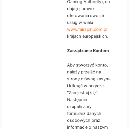
Gaming Authority), co
daje jej prawo
oferowania swoich
usług w wielu
www.fairspin.com.pl
krajach europejskich.
Zarządzanie Kontem
Aby stworzyć konto,
należy przejść na
stronę główną kasyna
i kliknąć w przycisk
"Zarejestruj się".
Następnie
uzupełniamy
formularz danych
osobowych oraz
informacje o naszym