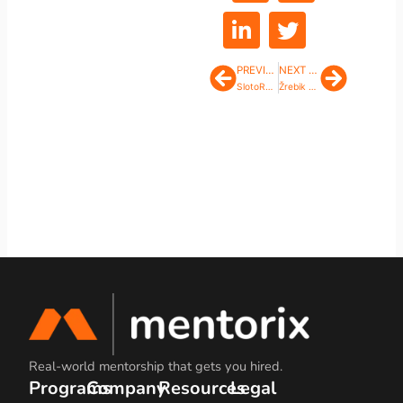
PREVIOUS POST
NEXT POST
Prev
Next
SlotoRush
Žrebik 50 Сrownov
Real-world mentorship that gets you hired.
Programs
Company
Resources
Legal