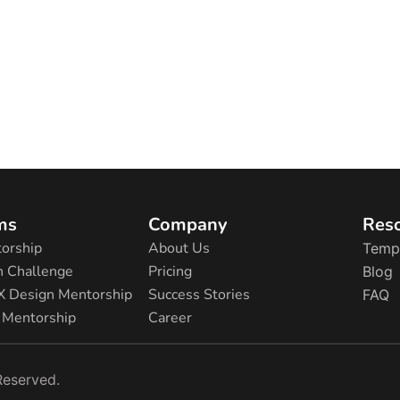
ms
Company
Res
orship
About Us
Temp
 Challenge
Pricing
Blog
X Design Mentorship
Success Stories
FAQ
 Mentorship
Career
Reserved.