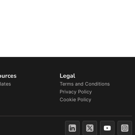
ources
Legal
lates
Terms and Conditions
Privacy Policy
Cookie Policy
Y
o