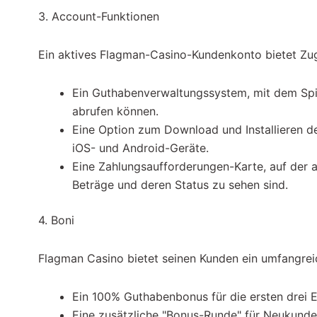
3. Account-Funktionen
Ein aktives Flagman-Casino-Kundenkonto bietet Zugr
Ein Guthabenverwaltungssystem, mit dem Spi
abrufen können.
Eine Option zum Download und Installieren 
iOS- und Android-Geräte.
Eine Zahlungsaufforderungen-Karte, auf der a
Beträge und deren Status zu sehen sind.
4. Boni
Flagman Casino bietet seinen Kunden ein umfangre
Ein 100% Guthabenbonus für die ersten drei 
Eine zusätzliche "Bonus-Runde" für Neukund