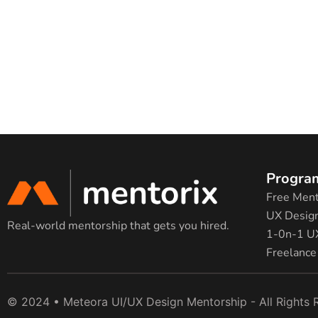
Progra
Free Ment
UX Design
Real-world mentorship that gets you hired.
1-0n-1 U
Freelance
© 2024 • Meteora UI/UX Design Mentorship - All Rights 