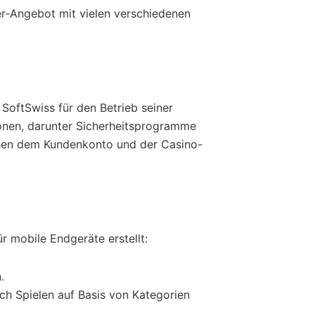
r-Angebot mit vielen verschiedenen
SoftSwiss für den Betrieb seiner
tionen, darunter Sicherheitsprogramme
chen dem Kundenkonto und der Casino-
r mobile Endgeräte erstellt:
.
ach Spielen auf Basis von Kategorien