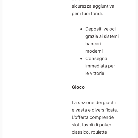
sicurezza aggiuntiva
per i tuoi fondi.
Depositi veloci
grazie ai sistemi
bancari
moderni
Consegna
immediata per
le vittorie
Gioco
La sezione dei giochi
è vasta e diversificata.
L’offerta comprende
slot, tavoli di poker
classico, roulette