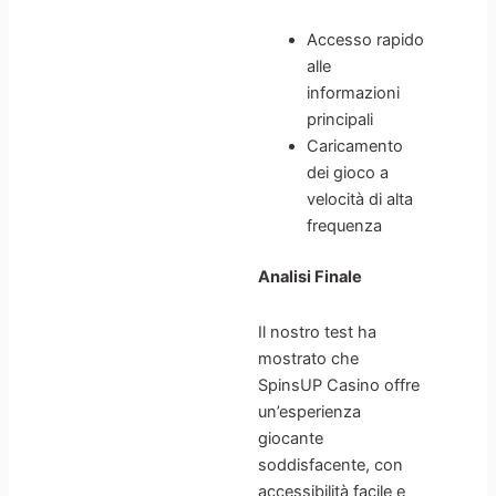
Accesso rapido
alle
informazioni
principali
Caricamento
dei gioco a
velocità di alta
frequenza
Analisi Finale
Il nostro test ha
mostrato che
SpinsUP Casino offre
un’esperienza
giocante
soddisfacente, con
accessibilità facile e