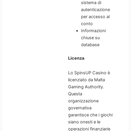
sistema di
autenticazione
per accesso al
conto
Informazioni
chiuse su
database
Licenza
Lo SpinsUP Casino è
licenziato da Malta
Gaming Authority.
Questa
organizzazione
governativa
garantisce che i giochi
siano onesti e le
operazioni finanziarie