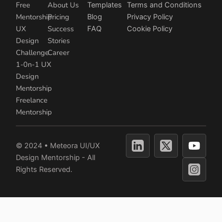
Free
About Us
Templates
Terms and Conditions
Mentorship
Pricing
Blog
Privacy Policy
UX
Success
FAQ
Cookie Policy
Design
Stories
Challenge
Career
1-0n-1 UX
Design
Mentorship
Freelance
Mentorship
Y
© 2024 • Meteora UI/UX
o
Design Mentorship - All
u
Rights Reserved.
t
u
b
e