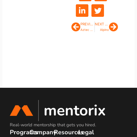
PREVIOUS POST
NEXT POST
Prev
Next
Aztec Fire: Hold and Win Slot Game Features Ancient Mayan Riches and Bonus Rounds
Alpino
Real-world mentorship that gets you hired.
Programs
Company
Resources
Legal