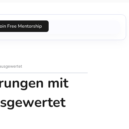
Join Free Mentorship
 ausgewertet
hrungen mit
usgewertet