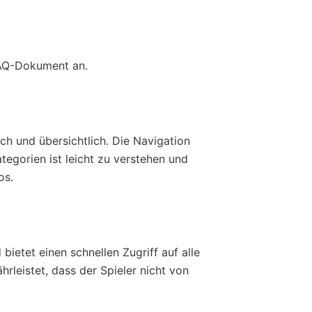
FAQ-Dokument an.
ch und übersichtlich. Die Navigation
egorien ist leicht zu verstehen und
os.
bietet einen schnellen Zugriff auf alle
hrleistet, dass der Spieler nicht von