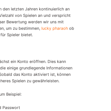
n den letzten Jahren kontinuierlich an
Vielzahl von Spielen an und verspricht
ieser Bewertung werden wir uns mit
sen, um zu bestimmen,
lucky pharaoh
ob
ür Spieler bietet.
chst ein Konto eröffnen. Dies kann
 die einige grundlegende Informationen
obald das Konto aktiviert ist, können
cheres Spielen zu gewährleisten.
um Beispiel:
nd Passwort