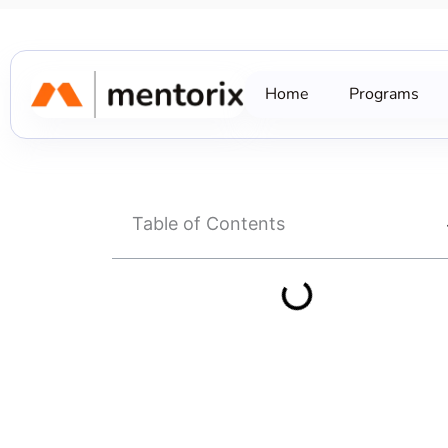
Skip
to
content
Home
Programs
Table of Contents