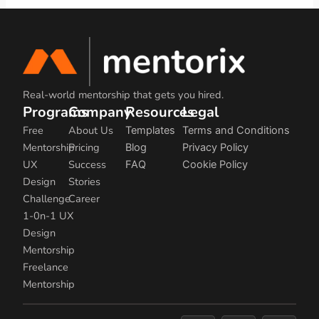
Real-world mentorship that gets you hired.
Programs
Company
Resources
Legal
Free
About Us
Templates
Terms and Conditions
Mentorship
Pricing
Blog
Privacy Policy
UX
Success
FAQ
Cookie Policy
Design
Stories
Challenge
Career
1-0n-1 UX
Design
Mentorship
Freelance
Mentorship