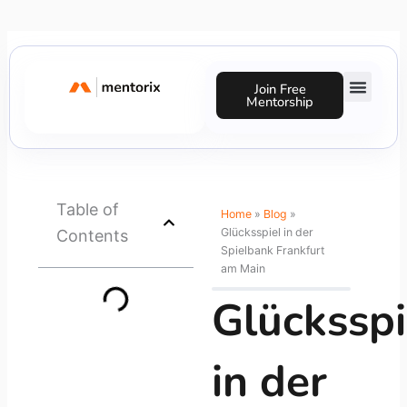
Skip
to
content
Join Free
Mentorship
Success Stories
Table of
Home
»
Blog
»
Glücksspiel in der
Contents
Spielbank Frankfurt
am Main
Glücksspi
in der