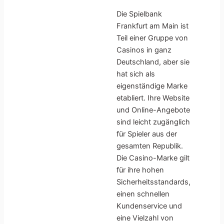
Die Spielbank
Frankfurt am Main ist
Teil einer Gruppe von
Casinos in ganz
Deutschland, aber sie
hat sich als
eigenständige Marke
etabliert. Ihre Website
und Online-Angebote
sind leicht zugänglich
für Spieler aus der
gesamten Republik.
Die Casino-Marke gilt
für ihre hohen
Sicherheitsstandards,
einen schnellen
Kundenservice und
eine Vielzahl von