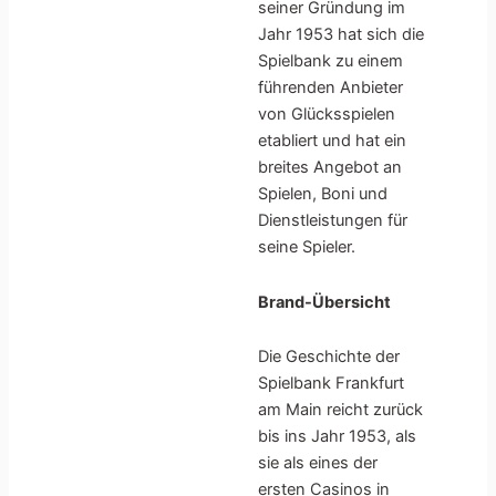
seiner Gründung im
Jahr 1953 hat sich die
Spielbank zu einem
führenden Anbieter
von Glücksspielen
etabliert und hat ein
breites Angebot an
Spielen, Boni und
Dienstleistungen für
seine Spieler.
Brand-Übersicht
Die Geschichte der
Spielbank Frankfurt
am Main reicht zurück
bis ins Jahr 1953, als
sie als eines der
ersten Casinos in