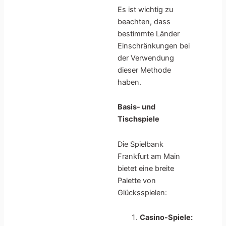
Es ist wichtig zu
beachten, dass
bestimmte Länder
Einschränkungen bei
der Verwendung
dieser Methode
haben.
Basis- und
Tischspiele
Die Spielbank
Frankfurt am Main
bietet eine breite
Palette von
Glücksspielen:
Casino-Spiele: