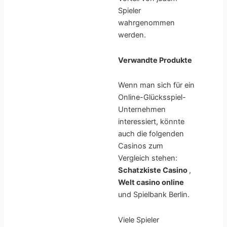
Spieler
wahrgenommen
werden.
Verwandte Produkte
Wenn man sich für ein
Online-Glücksspiel-
Unternehmen
interessiert, könnte
auch die folgenden
Casinos zum
Vergleich stehen:
Schatzkiste Casino
,
Welt casino online
und Spielbank Berlin.
Viele Spieler