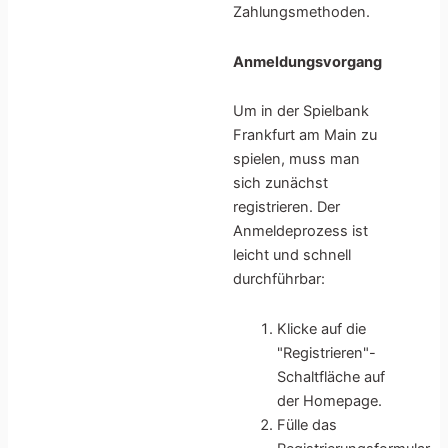
Zahlungsmethoden.
Anmeldungsvorgang
Um in der Spielbank
Frankfurt am Main zu
spielen, muss man
sich zunächst
registrieren. Der
Anmeldeprozess ist
leicht und schnell
durchführbar:
Klicke auf die
"Registrieren"-
Schaltfläche auf
der Homepage.
Fülle das