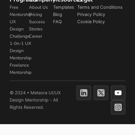
Free
About Us
Templates
Terms and Conditions
Mentorship
Pricing
Blog
Privacy Policy
UX
Success
FAQ
Cookie Policy
Design
Stories
Challenge
Career
1-0n-1 UX
Design
Mentorship
Freelance
Mentorship
Y
© 2024 • Meteora UI/UX
o
Design Mentorship - All
u
Rights Reserved.
t
u
b
e