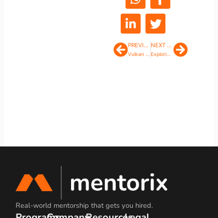
PREVIOUS POST
NEXT POST
Prev
Next
Vulkan Vegas: El Juego de Tragamonedas Máximo Dividendo
Exploring Online Gaming Options at Ozwin Casino
Real-world mentorship that gets you hired.
Programs
Company
Resources
Legal