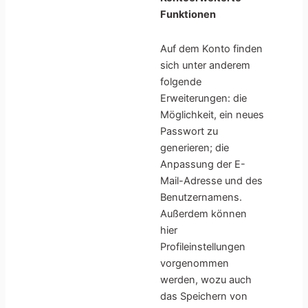
Funktionen
Auf dem Konto finden
sich unter anderem
folgende
Erweiterungen: die
Möglichkeit, ein neues
Passwort zu
generieren; die
Anpassung der E-
Mail-Adresse und des
Benutzernamens.
Außerdem können
hier
Profileinstellungen
vorgenommen
werden, wozu auch
das Speichern von