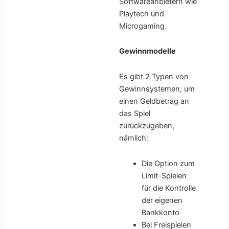
Softwareanbietern wie
Playtech und
Microgaming.
Gewinnmodelle
Es gibt 2 Typen von
Gewinnsystemen, um
einen Geldbetrag an
das Spiel
zurückzugeben,
nämlich:
Die Option zum
Limit-Spielen
für die Kontrolle
der eigenen
Bankkonto
Bei Freispielen