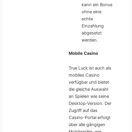
kann ein Bonus
ohne eine
echte
Einzahlung
abgesetzt
werden.
Mobile Casino
True Luck ist auch als
mobiles Casino
verfügbar und bietet
die gleiche Auswahl
an Spielen wie seine
Desktop-Version. Der
Zugriff auf das
Casino-Portal erfolgt
über alle gängigen
Mobilgeräte, wie