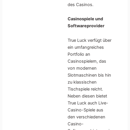
des Casinos.
Casinospiele und
Softwareprovider
True Luck verfügt über
ein umfangreiches
Portfolio an
Casinospielem, das
von modernen
Slotmaschinen bis hin
zu klassischen
Tischspiele reicht.
Neben diesen bietet
True Luck auch Live-
Casino-Spiele aus
den verschiedenen
Casino-