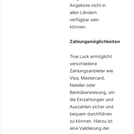
Angebote nicht in
allen Ländern
verfügbar sein
können.
Zahlungsmöglichkeiten
True Luck ermöglicht
verschiedene
Zahlungsanbieter wie
Visa, Mastercard,
Neteller oder
Banküberweisung, um
die Einzahlungen und
Auszahlen sicher und
bequem durchführen
zu können. Hierzu ist
eine Validierung der