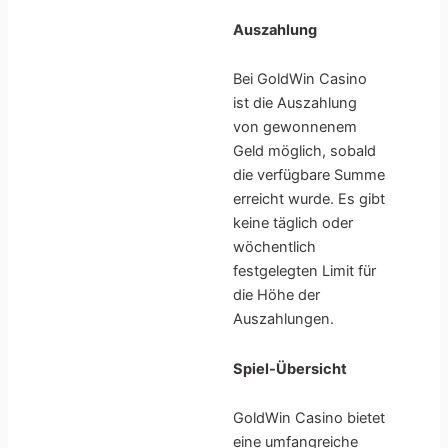
Auszahlung
Bei GoldWin Casino
ist die Auszahlung
von gewonnenem
Geld möglich, sobald
die verfügbare Summe
erreicht wurde. Es gibt
keine täglich oder
wöchentlich
festgelegten Limit für
die Höhe der
Auszahlungen.
Spiel-Übersicht
GoldWin Casino bietet
eine umfangreiche