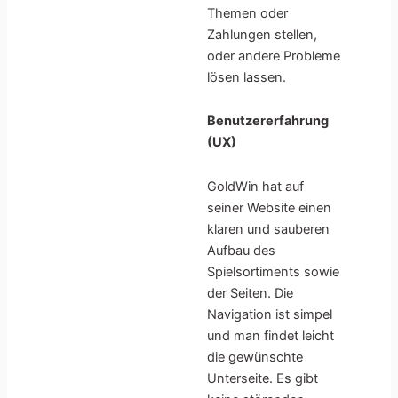
Themen oder
Zahlungen stellen,
oder andere Probleme
lösen lassen.
Benutzererfahrung
(UX)
GoldWin hat auf
seiner Website einen
klaren und sauberen
Aufbau des
Spielsortiments sowie
der Seiten. Die
Navigation ist simpel
und man findet leicht
die gewünschte
Unterseite. Es gibt