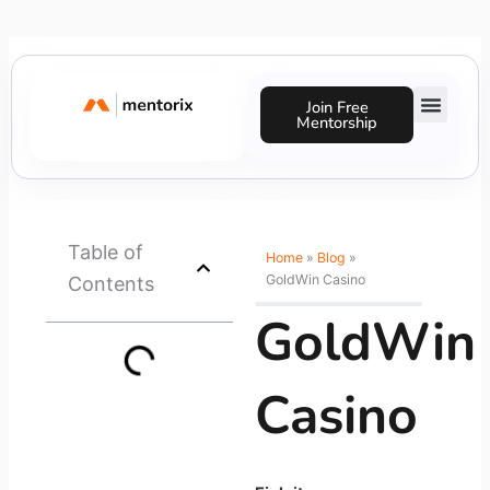
Skip
to
content
Join Free
Mentorship
Success Stories
Table of
Home
»
Blog
»
GoldWin Casino
Contents
GoldWin
Casino