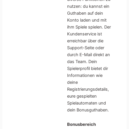
nutzen: du kannst ein
Guthaben auf dein
Konto laden und mit
ihm Spiele spielen. Der
Kundenservice ist
erreichbar über die
Support-Seite oder
durch E-Mail direkt an
das Team. Dein
Spielerprofil bietet dir
Informationen wie
deine
Registrierungsdetails,
eure gespielten
Spielautomaten und
dein Bonusguthaben.
Bonusbereich