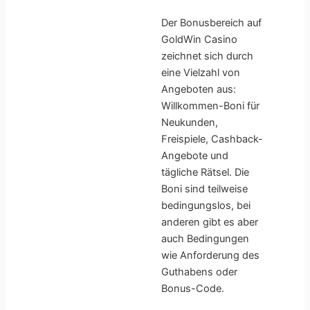
Der Bonusbereich auf
GoldWin Casino
zeichnet sich durch
eine Vielzahl von
Angeboten aus:
Willkommen-Boni für
Neukunden,
Freispiele, Cashback-
Angebote und
tägliche Rätsel. Die
Boni sind teilweise
bedingungslos, bei
anderen gibt es aber
auch Bedingungen
wie Anforderung des
Guthabens oder
Bonus-Code.