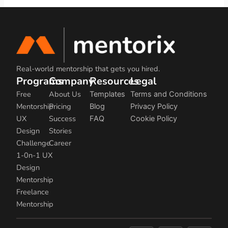
Real-world mentorship that gets you hired.
Programs
Company
Resources
Legal
Free
About Us
Templates
Terms and Conditions
Mentorship
Pricing
Blog
Privacy Policy
UX
Success
FAQ
Cookie Policy
Design
Stories
Challenge
Career
1-0n-1 UX
Design
Mentorship
Freelance
Mentorship