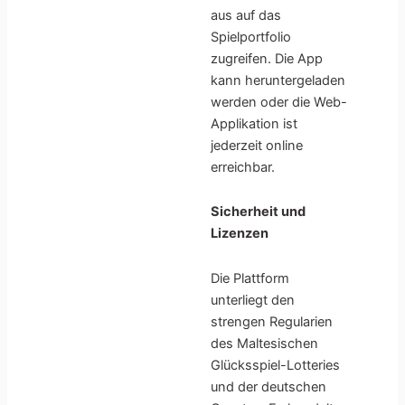
aus auf das
Spielportfolio
zugreifen. Die App
kann heruntergeladen
werden oder die Web-
Applikation ist
jederzeit online
erreichbar.
Sicherheit und
Lizenzen
Die Plattform
unterliegt den
strengen Regularien
des Maltesischen
Glücksspiel-Lotteries
und der deutschen