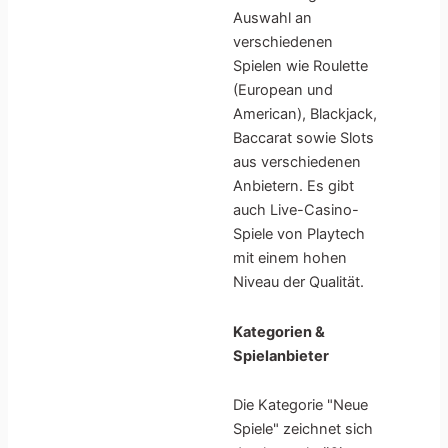
Auswahl an
verschiedenen
Spielen wie Roulette
(European und
American), Blackjack,
Baccarat sowie Slots
aus verschiedenen
Anbietern. Es gibt
auch Live-Casino-
Spiele von Playtech
mit einem hohen
Niveau der Qualität.
Kategorien &
Spielanbieter
Die Kategorie "Neue
Spiele" zeichnet sich