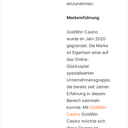
einzunehmen.
Markeinführung
GoldWin Casino
wurde im Jahr 2020
gegründet. Die Marke
ist Eigentum einer auf
das Online-
Glücksspiel
spezialisierten
Unternehmensgruppe,
die bereits seit Jahren
Erfahrung in diesem
Bereich sammeln
konnte. Mit
GoldWin
Casino
GoldWin
Casino möchte sich