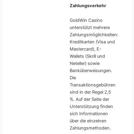
Zahlungsverkehr
GoldWin Casino
unterstützt mehrere
Zahlungsmöglichkeiten:
Kreditkarten (Visa und
Mastercard), E-
Wallets (Skrill und
Neteller) sowie
Banküberweisungen.
Die
Transaktionsgebühren
sind in der Regel 2,5
%. Auf der Seite der
Unterstützung finden
sich Informationen
über die einzelnen
Zahlungsmethoden.