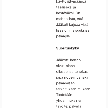
käyttöliittymäänsä
tasaiseksi ja
kestäväksi. On
mahdollista, että
Jääkoti tarjoaa vielä
lisää ominaisuuksiaan
pelaajille.
Suorituskyky
Jääkotti kertoo
sivustoinsa
ollessensa tehokas
jopa nopeimpanakin
pelaamisen
tarkoituksen mukaan.
Tiedetään
yhdenmukainen
tavoite: palvella