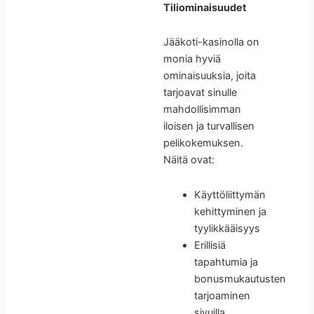
Tiliominaisuudet
Jääkoti-kasinolla on
monia hyviä
ominaisuuksia, joita
tarjoavat sinulle
mahdollisimman
iloisen ja turvallisen
pelikokemuksen.
Näitä ovat:
Käyttöliittymän
kehittyminen ja
tyylikkääisyys
Erillisiä
tapahtumia ja
bonusmukautusten
tarjoaminen
sivuilla