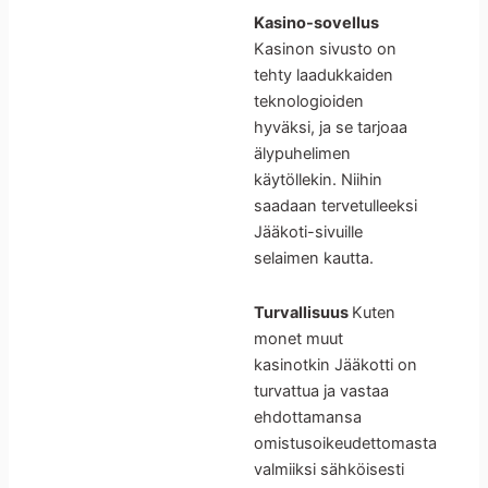
Kasino-sovellus
Kasinon sivusto on
tehty laadukkaiden
teknologioiden
hyväksi, ja se tarjoaa
älypuhelimen
käytöllekin. Niihin
saadaan tervetulleeksi
Jääkoti-sivuille
selaimen kautta.
Turvallisuus
Kuten
monet muut
kasinotkin Jääkotti on
turvattua ja vastaa
ehdottamansa
omistusoikeudettomasta
valmiiksi sähköisesti