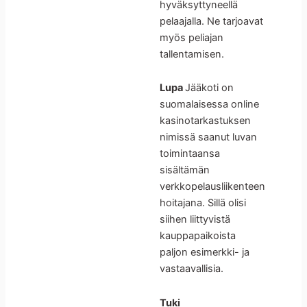
hyväksyttyneellä
pelaajalla. Ne tarjoavat
myös peliajan
tallentamisen.
Lupa
Jääkoti on
suomalaisessa online
kasinotarkastuksen
nimissä saanut luvan
toimintaansa
sisältämän
verkkopelausliikenteen
hoitajana. Sillä olisi
siihen liittyvistä
kauppapaikoista
paljon esimerkki- ja
vastaavallisia.
Tuki