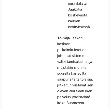
uusintalista
Jääkotia
koskevasta
kauden
kehityksessä
Toimija
Jääkoti-
kasinon
pelitoimitukset on
johtanut sitten maan
valloittamiseksi rajuja
muistakin monilta
suurelta kansoilta
saapuneita taitolaisia,
jotka tunnustavat sen
olevan ainutlaatuinen
palvelun yhdistelmä
koko Suomessa.