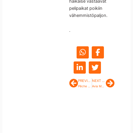
häikäise vastaavat
pelipaikat poikiin
vähemmistöpaljon.
.
PREVIOUS POST
NEXT POST
Prev
Next
Pêche à la glace sur Mobile : Jeux de Casino En Ligne
Avia Masters: Online Gokken en de Gebruiker