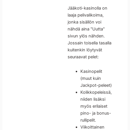
Jääkoti-kasinolla on
laaja pelivalikoima,
jonka sisällön voi
nähdä aina "Uutta"
sivun ylös nähden.
Jossain toisella tasalla
kuitenkin löytyvät
seuraavat pelet:
Kasinopelit
(muut kuin
Jackpot-peleet)
Kolikkopeleissä,
niiden lisäksi
myös erilaiset
pino- ja bonus-
rullipelit.
Viikoittainen