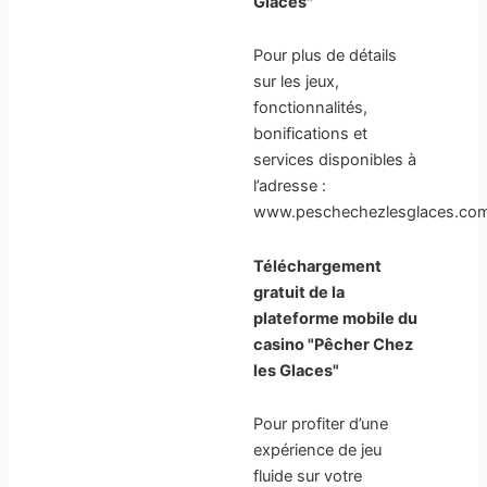
Glaces"
Pour plus de détails
sur les jeux,
fonctionnalités,
bonifications et
services disponibles à
l’adresse :
www.peschechezlesglaces.co
Téléchargement
gratuit de la
plateforme mobile du
casino "Pêcher Chez
les Glaces"
Pour profiter d’une
expérience de jeu
fluide sur votre