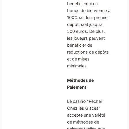
bénéficient d’un
bonus de bienvenue à
100% sur leur premier
dépôt, soit jusqu’à
500 euros. De plus,
les joueurs peuvent
bénéficier de
réductions de dépôts
et de mises
minimales.
Méthodes de
Paiement
Le casino "Pêcher
Chez les Glaces"
accepte une variété
de méthodes de