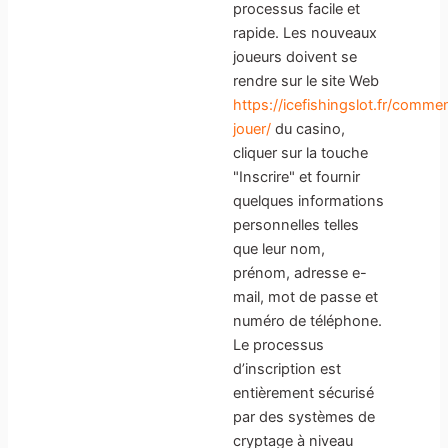
processus facile et
rapide. Les nouveaux
joueurs doivent se
rendre sur le site Web
https://icefishingslot.fr/comme
jouer/
du casino,
cliquer sur la touche
"Inscrire" et fournir
quelques informations
personnelles telles
que leur nom,
prénom, adresse e-
mail, mot de passe et
numéro de téléphone.
Le processus
d’inscription est
entièrement sécurisé
par des systèmes de
cryptage à niveau