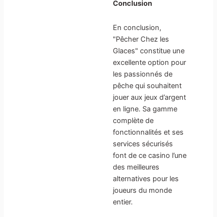
Conclusion
En conclusion,
"Pêcher Chez les
Glaces" constitue une
excellente option pour
les passionnés de
pêche qui souhaitent
jouer aux jeux d’argent
en ligne. Sa gamme
complète de
fonctionnalités et ses
services sécurisés
font de ce casino l’une
des meilleures
alternatives pour les
joueurs du monde
entier.