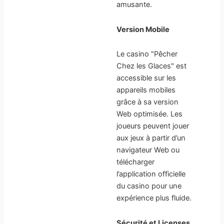
amusante.
Version Mobile
Le casino "Pêcher
Chez les Glaces" est
accessible sur les
appareils mobiles
grâce à sa version
Web optimisée. Les
joueurs peuvent jouer
aux jeux à partir d’un
navigateur Web ou
télécharger
l’application officielle
du casino pour une
expérience plus fluide.
Sécurité et Licenses