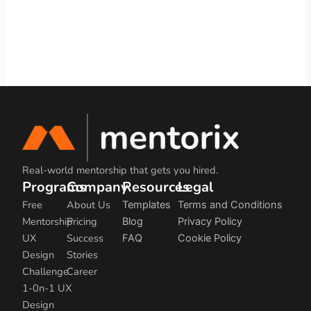
Real-world mentorship that gets you hired.
Programs
Company
Resources
Legal
Free
About Us
Templates
Terms and Conditions
Mentorship
Pricing
Blog
Privacy Policy
UX
Success
FAQ
Cookie Policy
Design
Stories
Challenge
Career
1-0n-1 UX
Design