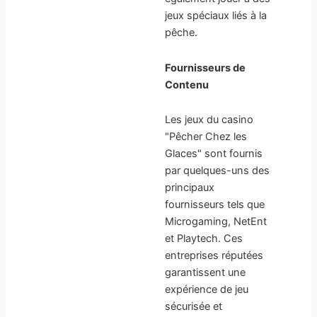
jeux spéciaux liés à la
pêche.
Fournisseurs de
Contenu
Les jeux du casino
"Pêcher Chez les
Glaces" sont fournis
par quelques-uns des
principaux
fournisseurs tels que
Microgaming, NetEnt
et Playtech. Ces
entreprises réputées
garantissent une
expérience de jeu
sécurisée et