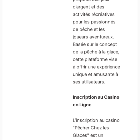
d’argent et des
activités récréatives
pour les passionnés
de pêche et les
joueurs aventureux.
Basée sur le concept
de la pêche à la glace,
cette plateforme vise
à offrir une expérience
unique et amusante à
ses utilisateurs.
Inscription au Casino
en Ligne
L’inscription au casino
"Pêcher Chez les
Glaces" est un