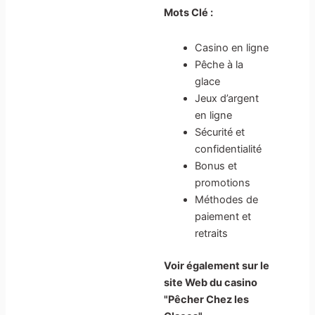
Mots Clé :
Casino en ligne
Pêche à la
glace
Jeux d’argent
en ligne
Sécurité et
confidentialité
Bonus et
promotions
Méthodes de
paiement et
retraits
Voir également sur le
site Web du casino
"Pêcher Chez les