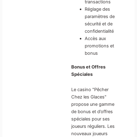
transactions
Réglage des
paramètres de
sécurité et de
confidentialité
Accès aux
promotions et
bonus
Bonus et Offres
Spéciales
Le casino "Pêcher
Chez les Glaces"
propose une gamme
de bonus et d’offres
spéciales pour ses
joueurs réguliers. Les
nouveaux joueurs