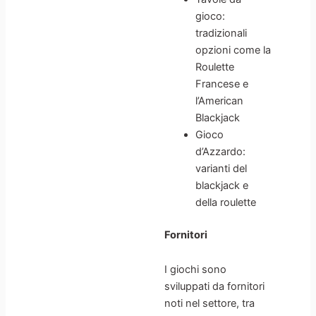
gioco:
tradizionali
opzioni come la
Roulette
Francese e
l’American
Blackjack
Gioco
d’Azzardo:
varianti del
blackjack e
della roulette
Fornitori
I giochi sono
sviluppati da fornitori
noti nel settore, tra