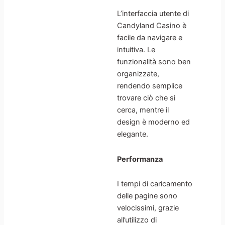
L’interfaccia utente di
Candyland Casino è
facile da navigare e
intuitiva. Le
funzionalità sono ben
organizzate,
rendendo semplice
trovare ciò che si
cerca, mentre il
design è moderno ed
elegante.
Performanza
I tempi di caricamento
delle pagine sono
velocissimi, grazie
all’utilizzo di