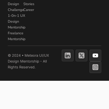
Design
Stories
Challenge
Career
1-0n-1 UX
Design
Mentorship
Freelance
Mentorship
Y
© 2024 • Meteora UI/UX
o
Design Mentorship - All
u
Rights Reserved.
t
u
b
e