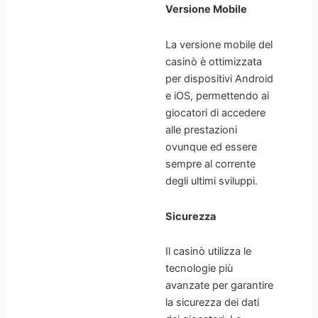
Versione Mobile
La versione mobile del
casinò è ottimizzata
per dispositivi Android
e iOS, permettendo ai
giocatori di accedere
alle prestazioni
ovunque ed essere
sempre al corrente
degli ultimi sviluppi.
Sicurezza
Il casinò utilizza le
tecnologie più
avanzate per garantire
la sicurezza dei dati