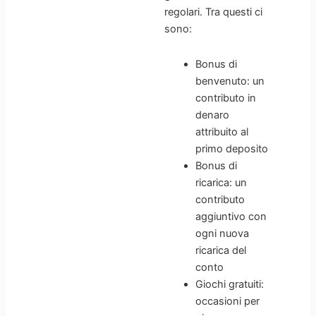
regolari. Tra questi ci
sono:
Bonus di
benvenuto: un
contributo in
denaro
attribuito al
primo deposito
Bonus di
ricarica: un
contributo
aggiuntivo con
ogni nuova
ricarica del
conto
Giochi gratuiti:
occasioni per