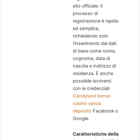
sito ufficiale. Il
processo di
registrazione è rapido
ed semplice,
richiedendo solo
l’inserimento dei dati
di base come nome,
cognome, data di
nascita e indirizzo di
residenza. È anche
possibile iscriversi
con le credenziali
Candyland bonus
casinò senza
deposito
Facebook o
Google.
Caratteristiche della