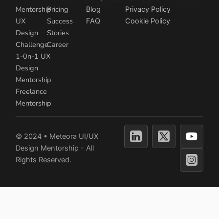
Mentorship
Pricing
Blog
Privacy Policy
UX
Success
FAQ
Cookie Policy
Design
Stories
Challenge
Career
1-0n-1 UX
Design
Mentorship
Freelance
Mentorship
Y
© 2024 • Meteora UI/UX
o
Design Mentorship - All
u
Rights Reserved.
t
u
b
e