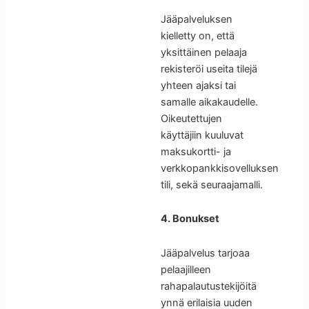
Jääpalveluksen
kielletty on, että
yksittäinen pelaaja
rekisteröi useita tilejä
yhteen ajaksi tai
samalle aikakaudelle.
Oikeutettujen
käyttäjiin kuuluvat
maksukortti- ja
verkkopankkisovelluksen
tili, sekä seuraajamalli.
4. Bonukset
Jääpalvelus tarjoaa
pelaajilleen
rahapalautustekijöitä
ynnä erilaisia uuden