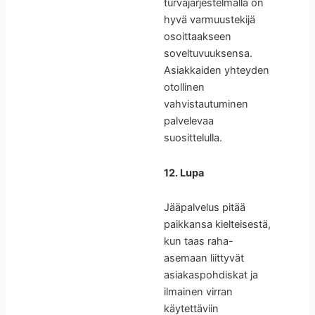
turvajärjestelmällä on
hyvä varmuustekijä
osoittaakseen
soveltuvuuksensa.
Asiakkaiden yhteyden
otollinen
vahvistautuminen
palvelevaa
suosittelulla.
12. Lupa
Jääpalvelus pitää
paikkansa kielteisestä,
kun taas raha-
asemaan liittyvät
asiakaspohdiskat ja
ilmainen virran
käytettäviin