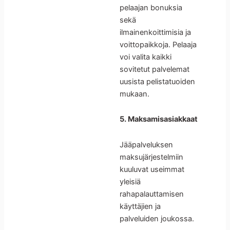
pelaajan bonuksia
sekä
ilmainenkoittimisia ja
voittopaikkoja. Pelaaja
voi valita kaikki
sovitetut palvelemat
uusista pelistatuoiden
mukaan.
5. Maksamisasiakkaat
Jääpalveluksen
maksujärjestelmiin
kuuluvat useimmat
yleisiä
rahapalauttamisen
käyttäjien ja
palveluiden joukossa.