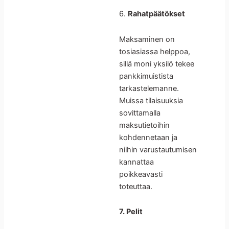
6.
Rahatpäätökset
Maksaminen on
tosiasiassa helppoa,
sillä moni yksilö tekee
pankkimuistista
tarkastelemanne.
Muissa tilaisuuksia
sovittamalla
maksutietoihin
kohdennetaan ja
niihin varustautumisen
kannattaa
poikkeavasti
toteuttaa.
7. Pelit