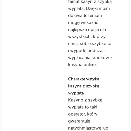
temat kasyn z szybką
wypłatą. Dzięki moim
doświadczeniom
mogę wskazać
najlepsze opcje dla
wszystkich, którzy
cenią sobie szybkość
i wygodę podczas
wypłacania środków z
kasyna online.
Charakterystyka
kasyna z szybką
wypłatą
Kasyno z szybką
wypłatą to taki
operator, który
gwarantuje
natychmiastowe lub