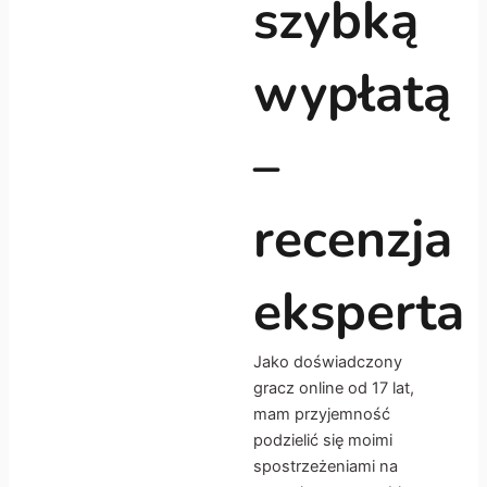
szybką
wypłatą
–
recenzja
eksperta
Jako doświadczony
gracz online od 17 lat,
mam przyjemność
podzielić się moimi
spostrzeżeniami na