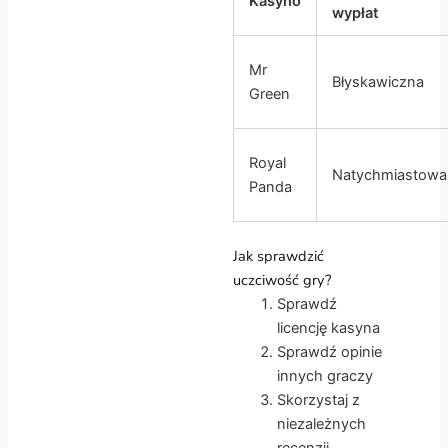
Kasyno
wypłat
Mr
Błyskawiczna
Green
Royal
Natychmiastowa
Panda
Jak sprawdzić
uczciwość gry?
Sprawdź
licencję kasyna
Sprawdź opinie
innych graczy
Skorzystaj z
niezależnych