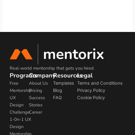
Real-world mentorship that gets you hired.
Programs
Company
Resources
Legal
Free
About Us
Templates
Terms and Conditions
Mentorship
Pricing
Blog
Privacy Policy
UX
Success
FAQ
Cookie Policy
Design
Stories
Challenge
Career
1-0n-1 UX
Design
Mentorship