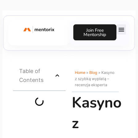
Skip
to
content
Join Free
Mentorship
Success Stories
Table of
Home
»
Blog
»
Kasyno
z szybką wypłatą –
Contents
recenzja eksperta
Kasyno
z