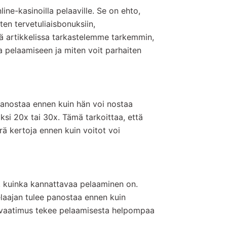
line-kasinoilla pelaaville. Se on ehto,
ten tervetuliaisbonuksiin,
sä artikkelissa tarkastelemme tarkemmin,
 pelaamiseen ja miten voit parhaiten
panostaa ennen kuin hän voi nostaa
ksi 20x tai 30x. Tämä tarkoittaa, että
 kertoja ennen kuin voitot voi
n, kuinka kannattavaa pelaaminen on.
laajan tulee panostaa ennen kuin
tysvaatimus tekee pelaamisesta helpompaa