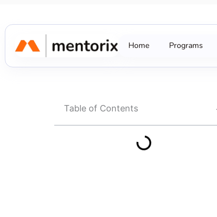
Skip
to
content
Home
Programs
Table of Contents