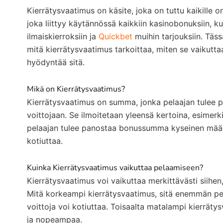
Kierrätysvaatimus on käsite, joka on tuttu kaikille on
joka liittyy käytännössä kaikkiin kasinobonuksiin, ku
ilmaiskierroksiin ja
Quickbet
muihin tarjouksiin. Täs
mitä kierrätysvaatimus tarkoittaa, miten se
vaikuttaa
hyödyntää sitä.
Mikä on Kierrätysvaatimus?
Kierrätysvaatimus on summa, jonka pelaajan tulee 
voittojaan. Se ilmoitetaan yleensä kertoina, esimerki
pelaajan tulee panostaa bonussumma kyseinen määrä
kotiuttaa.
Kuinka Kierrätysvaatimus vaikuttaa pelaamiseen?
Kierrätysvaatimus voi vaikuttaa merkittävästi siihe
Mitä korkeampi kierrätysvaatimus, sitä enemmän pe
voittoja voi kotiuttaa. Toisaalta matalampi kierrä
ja nopeampaa.