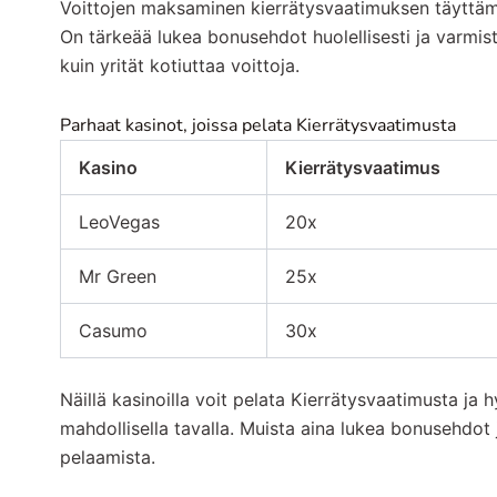
Voittojen maksaminen kierrätysvaatimuksen täyttämise
On tärkeää lukea bonusehdot huolellisesti ja varmist
kuin yrität kotiuttaa voittoja.
Parhaat kasinot, joissa pelata Kierrätysvaatimusta
Kasino
Kierrätysvaatimus
LeoVegas
20x
Mr Green
25x
Casumo
30x
Näillä kasinoilla voit pelata Kierrätysvaatimusta ja
mahdollisella tavalla. Muista aina lukea bonusehdot 
pelaamista.