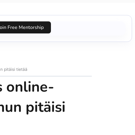
Join Free Mentorship
 pitäisi tietää
 online-
nun pitäisi