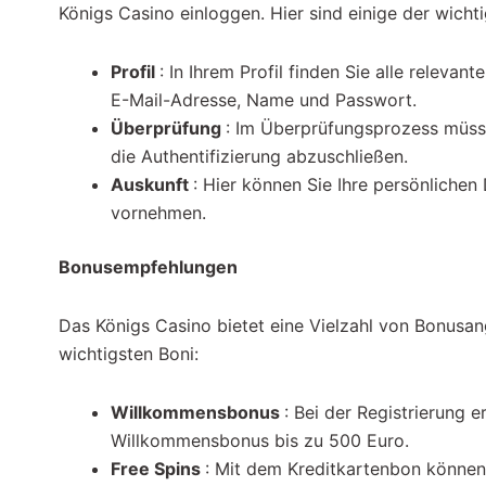
Königs Casino einloggen. Hier sind einige der wicht
Profil
: In Ihrem Profil finden Sie alle releva
E-Mail-Adresse, Name und Passwort.
Überprüfung
: Im Überprüfungsprozess müss
die Authentifizierung abzuschließen.
Auskunft
: Hier können Sie Ihre persönliche
vornehmen.
Bonusempfehlungen
Das Königs Casino bietet eine Vielzahl von Bonusang
wichtigsten Boni:
Willkommensbonus
: Bei der Registrierung
Willkommensbonus bis zu 500 Euro.
Free Spins
: Mit dem Kreditkartenbon können 