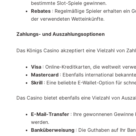
bestimmte Slot-Spiele gewinnen.
Rebates
: Regelmäßige Spieler erhalten ein G
der verwendeten Wetteinkünfte.
Zahlungs- und Auszahlungsoptionen
Das Königs Casino akzeptiert eine Vielzahl von Zah
Visa
: Online-Kreditkarten, die weltweit ver
Mastercard
: Ebenfalls international bekan
Skrill
: Eine beliebte E-Wallet-Option für schn
Das Casino bietet ebenfalls eine Vielzahl von Ausza
E-Mail-Transfer
: Ihre gewonnenen Gewinne 
werden.
Banküberweisung
: Die Guthaben auf Ihr Ba