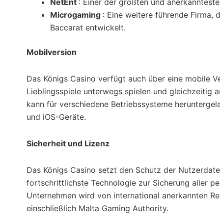
NetEnt
: Einer der größten und anerkanntest
Microgaming
: Eine weitere führende Firma, d
Baccarat entwickelt.
Mobilversion
Das Königs Casino verfügt auch über eine mobile Ver
Lieblingsspiele unterwegs spielen und gleichzeitig a
kann für verschiedene Betriebssysteme heruntergela
und iOS-Geräte.
Sicherheit und Lizenz
Das Königs Casino setzt den Schutz der Nutzerdate
fortschrittlichste Technologie zur Sicherung aller p
Unternehmen wird von international anerkannten R
einschließlich Malta Gaming Authority.