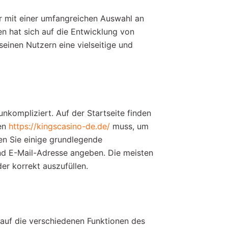
er mit einer umfangreichen Auswahl an
n hat sich auf die Entwicklung von
 seinen Nutzern eine vielseitige und
unkompliziert. Auf der Startseite finden
ken
https://kingscasino-de.de/
muss, um
en Sie einige grundlegende
d E-Mail-Adresse angeben. Die meisten
der korrekt auszufüllen.
 auf die verschiedenen Funktionen des