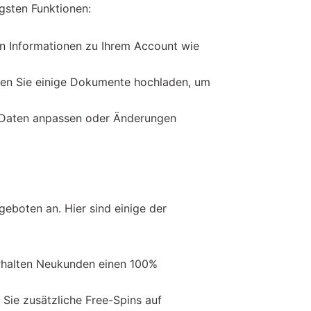
igsten Funktionen:
nten Informationen zu Ihrem Account wie
en Sie einige Dokumente hochladen, um
n Daten anpassen oder Änderungen
eboten an. Hier sind einige der
 erhalten Neukunden einen 100%
Sie zusätzliche Free-Spins auf