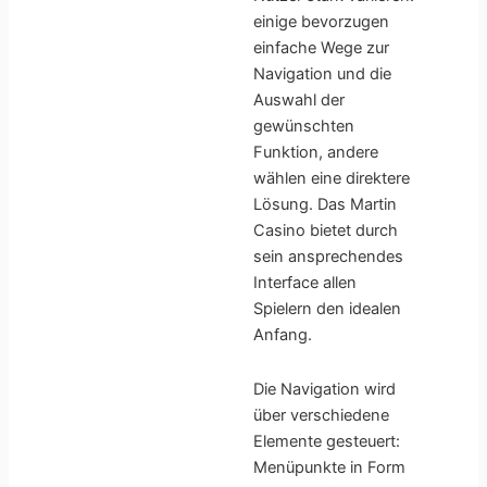
einige bevorzugen
einfache Wege zur
Navigation und die
Auswahl der
gewünschten
Funktion, andere
wählen eine direktere
Lösung. Das Martin
Casino bietet durch
sein ansprechendes
Interface allen
Spielern den idealen
Anfang.
Die Navigation wird
über verschiedene
Elemente gesteuert:
Menüpunkte in Form