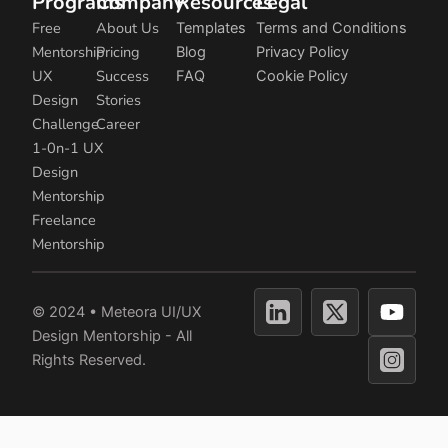
Programs
Company
Resources
Legal
Free
About Us
Templates
Terms and Conditions
Mentorship
Pricing
Blog
Privacy Policy
UX
Success
FAQ
Cookie Policy
Design
Stories
Challenge
Career
1-0n-1 UX
Design
Mentorship
Freelance
Mentorship
Y
© 2024 • Meteora UI/UX
o
Design Mentorship - All
u
Rights Reserved.
t
u
b
e