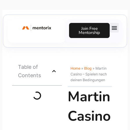
Skip
to
content
Join Free
Mentorship
Success Stories
Table of
Home
»
Blog
»
Martin
Casino – Spielen nach
Contents
deinen Bedingungen
Martin
Casino