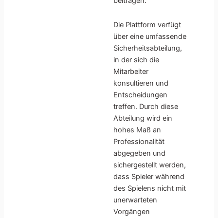
beitragen.
Die Plattform verfügt
über eine umfassende
Sicherheitsabteilung,
in der sich die
Mitarbeiter
konsultieren und
Entscheidungen
treffen. Durch diese
Abteilung wird ein
hohes Maß an
Professionalität
abgegeben und
sichergestellt werden,
dass Spieler während
des Spielens nicht mit
unerwarteten
Vorgängen