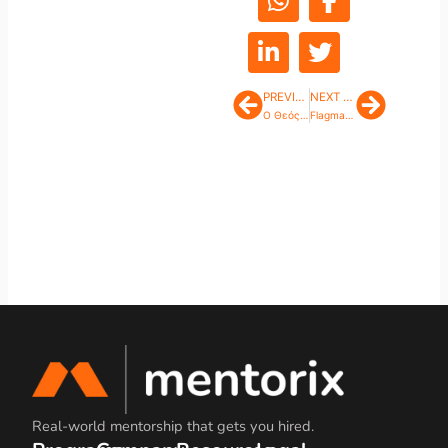
PREVIOUS POST
NEXT POST
Prev
Next
Ο Θεός των Πνέον Χρυσών
Flagman Casino – Spiele und Gewinne für jeden Spieler
Real-world mentorship that gets you hired.