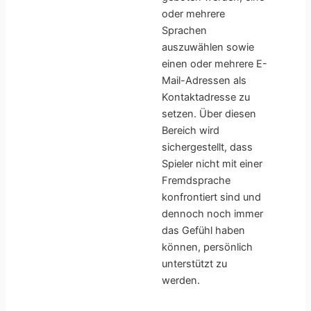
oder mehrere
Sprachen
auszuwählen sowie
einen oder mehrere E-
Mail-Adressen als
Kontaktadresse zu
setzen. Über diesen
Bereich wird
sichergestellt, dass
Spieler nicht mit einer
Fremdsprache
konfrontiert sind und
dennoch noch immer
das Gefühl haben
können, persönlich
unterstützt zu
werden.