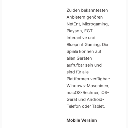
Zu den bekanntesten
Anbietern gehören
NetEnt, Microgaming,
Playson, EGT
Interactive und
Blueprint Gaming. Die
Spiele können auf
allen Geräten
aufrufbar sein und
sind für alle
Plattformen verfügbar:
Windows-Maschinen,
macOS-Rechner, iOS-
Gerät und Android-
Telefon oder Tablet.
Mobile Version