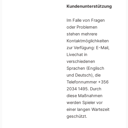
Kundenunterstützung
Im Falle von Fragen
oder Problemen
stehen mehrere
Kontaktmöglichkeiten
zur Verfügung: E-Mail,
Livechat in
verschiedenen
Sprachen (Englisch
und Deutsch), die
Telefonnummer +356
2034 1495. Durch
diese Maßnahmen
werden Spieler vor
einer langen Wartezeit
geschützt.