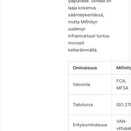
yläpuolelle. Skrillillä on
laaja kokemus
sääntelykentässä,
mutta Mifinityn
uudempi
infrastruktuuri tuntuu
monesti
ketterämmältä.
Ominaisuus
Mifinit
FCA,
Valvonta
MFSA
Tietoturva
ISO 27
VAN-
Erityisominaisuus
virtuaalit