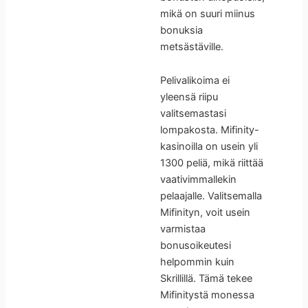
mikä on suuri miinus
bonuksia
metsästäville.
Pelivalikoima ei
yleensä riipu
valitsemastasi
lompakosta. Mifinity-
kasinoilla on usein yli
1300 peliä, mikä riittää
vaativimmallekin
pelaajalle. Valitsemalla
Mifinityn, voit usein
varmistaa
bonusoikeutesi
helpommin kuin
Skrillillä. Tämä tekee
Mifinitystä monessa