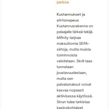
parissa
Kustannukset ja
siirtonopeus
Kustannusrakenne on
pelaajalle tärkeä tekijä.
Mifinity tarjoaa
maksuttomia SEPA-
siirtoja, mutta muista
toiminnoista
veloitetaan. Skrill taas
tunnetaan
joustavuudestaan,
mutta sen
palvelumaksut voivat
kasvaa nopeasti
aktiivisessa käytössä.
Sinun tulee tarkistaa
kasinokohtaiset