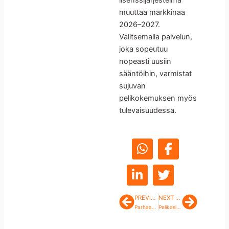
lisenssijärjestelmä
muuttaa markkinaa
2026–2027.
Valitsemalla palvelun,
joka sopeutuu
nopeasti uusiin
sääntöihin, varmistat
sujuvan
pelikokemuksen myös
tulevaisuudessa.
PREVIOUS POST
NEXT POST
Prev
Next
Parhaat top kasinot nopealla kotiutuksella ja laadukkailla peleillä
Pelikasinot joiden lisenssit ja turvallisuus on tarkastettu ammattilaisten toimesta