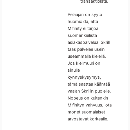
transaktioista.
Pelaajan on syytä
huomioida, että
Mifinity ei tarjoa
suomenkielistä
asiakaspalvelua. Skrill
taas palvelee usein
useammalla kielellä.
Jos kielimuuri on
sinulle
kynnyskysymys,
tämä saattaa kääntää
vaa’an Skrillin puolelle.
Nopeus on kuitenkin
Mifinityn vahvuus, jota
monet suomalaiset
arvostavat korkealle.