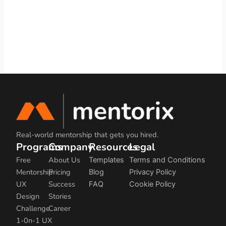
Real-world mentorship that gets you hired.
Programs
Company
Resources
Legal
Free
About Us
Templates
Terms and Conditions
Mentorship
Pricing
Blog
Privacy Policy
UX
Success
FAQ
Cookie Policy
Design
Stories
Challenge
Career
1-0n-1 UX