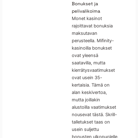
Bonukset ja
pelivalikoima
Monet kasinot
rajoittavat bonuksia
maksutavan
perusteella. Mifinity-
kasinoilla bonukset
ovat yleensä
saatavilla, mutta
kierrätysvaatimukset
ovat usein 35-
kertaisia. Tämä on
alan keskivertoa,
mutta joillakin
alustoilla vaatimukset
nousevat tästä. Skrill-
talletukset taas on
usein suljettu
bonusten ulkopuolelle,