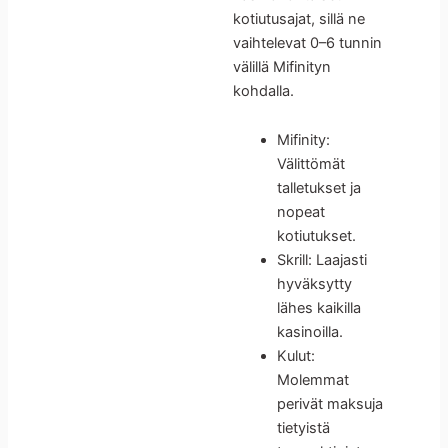
kotiutusajat, sillä ne
vaihtelevat 0–6 tunnin
välillä Mifinityn
kohdalla.
Mifinity:
Välittömät
talletukset ja
nopeat
kotiutukset.
Skrill: Laajasti
hyväksytty
lähes kaikilla
kasinoilla.
Kulut:
Molemmat
perivät maksuja
tietyistä