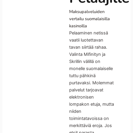
Maksupalveluiden
vertailu suomalaisilla
kasinoilla
Pelaaminen netissä
vaatii luotettavan
tavan siirtää rahaa.
Valinta Mifinityn ja
Skrillin välillä on
monelle suomalaiselle
tuttu pähkinä
purtavaksi. Molemmat
palvelut tarjoavat
elektronisen
lompakon etuja, mutta
niiden
toimintatavoissa on
merkittäviä eroja. Jos
etsit parasta