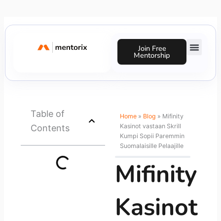
Skip
to
content
Join Free
Mentorship
Success Stories
Table of
Home
»
Blog
»
Mifinity
Kasinot vastaan Skrill
Contents
Kumpi Sopii Paremmin
Suomalaisille Pelaajille
Mifinity
Kasinot