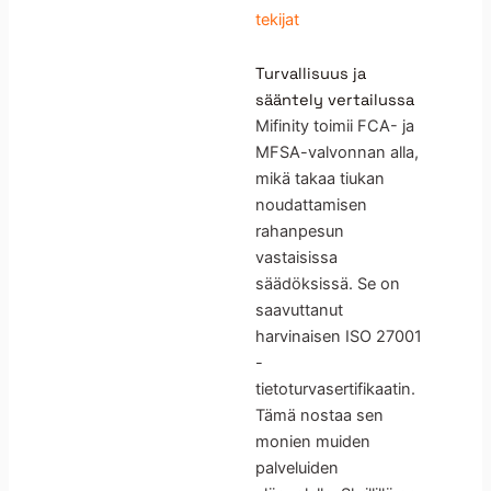
tekijat
Turvallisuus ja
sääntely vertailussa
Mifinity toimii FCA- ja
MFSA-valvonnan alla,
mikä takaa tiukan
noudattamisen
rahanpesun
vastaisissa
säädöksissä. Se on
saavuttanut
harvinaisen ISO 27001
-
tietoturvasertifikaatin.
Tämä nostaa sen
monien muiden
palveluiden