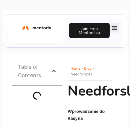
Skip
to
content
Join Free
Mentorship
Success Stories
Table of
Home
»
Blog
»
Needforslots
Contents
Needfors
Wprowadzenie do
Kasyna