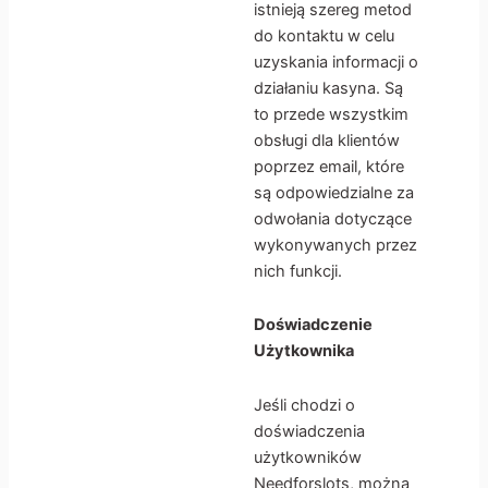
istnieją szereg metod
do kontaktu w celu
uzyskania informacji o
działaniu kasyna. Są
to przede wszystkim
obsługi dla klientów
poprzez email, które
są odpowiedzialne za
odwołania dotyczące
wykonywanych przez
nich funkcji.
Doświadczenie
Użytkownika
Jeśli chodzi o
doświadczenia
użytkowników
Needforslots, można