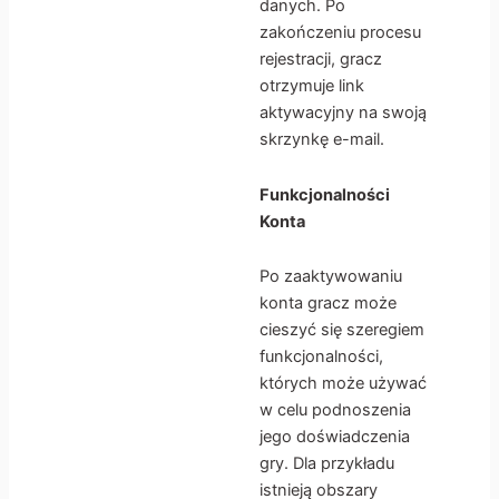
danych. Po
zakończeniu procesu
rejestracji, gracz
otrzymuje link
aktywacyjny na swoją
skrzynkę e-mail.
Funkcjonalności
Konta
Po zaaktywowaniu
konta gracz może
cieszyć się szeregiem
funkcjonalności,
których może używać
w celu podnoszenia
jego doświadczenia
gry. Dla przykładu
istnieją obszary