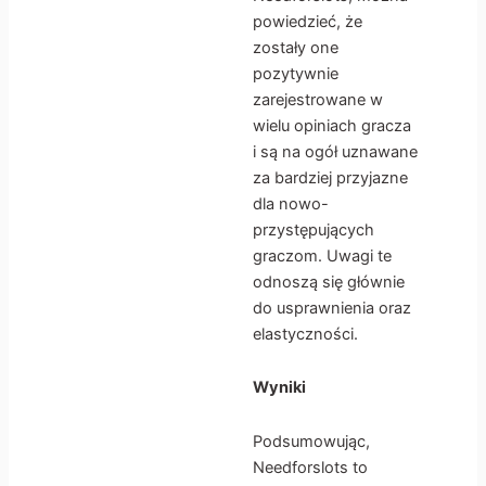
powiedzieć, że
zostały one
pozytywnie
zarejestrowane w
wielu opiniach gracza
i są na ogół uznawane
za bardziej przyjazne
dla nowo-
przystępujących
graczom. Uwagi te
odnoszą się głównie
do usprawnienia oraz
elastyczności.
Wyniki
Podsumowując,
Needforslots to