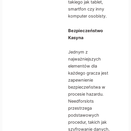
takiego jak tablet,
smartfon czy inny
komputer osobisty.
Bezpieczeństwo
Kasyna
Jednym z
najważniejszych
elementów dla
każdego gracza jest
zapewnienie
bezpieczeństwa w
procesie hazardu.
Needforslots
przestrzega
podstawowych
procedur, takich jak
szyfrowanie danych,