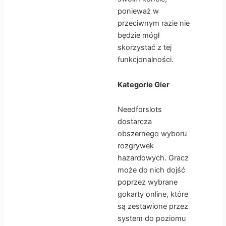
ponieważ w
przeciwnym razie nie
będzie mógł
skorzystać z tej
funkcjonalności.
Kategorie Gier
Needforslots
dostarcza
obszernego wyboru
rozgrywek
hazardowych. Gracz
może do nich dojść
poprzez wybrane
gokarty online, które
są zestawione przez
system do poziomu