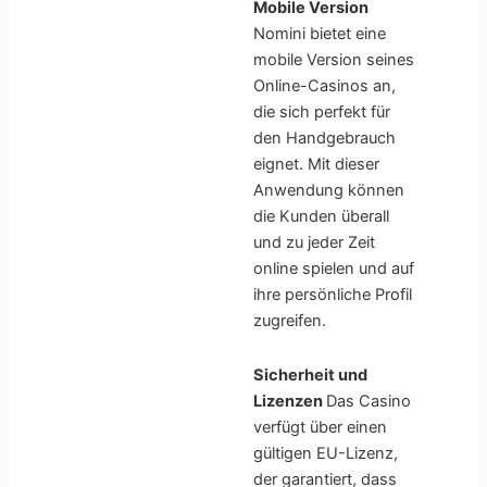
Mobile Version
Nomini bietet eine
mobile Version seines
Online-Casinos an,
die sich perfekt für
den Handgebrauch
eignet. Mit dieser
Anwendung können
die Kunden überall
und zu jeder Zeit
online spielen und auf
ihre persönliche Profil
zugreifen.
Sicherheit und
Lizenzen
Das Casino
verfügt über einen
gültigen EU-Lizenz,
der garantiert, dass