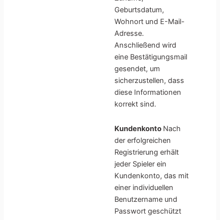
Geburtsdatum,
Wohnort und E-Mail-
Adresse.
Anschließend wird
eine Bestätigungsmail
gesendet, um
sicherzustellen, dass
diese Informationen
korrekt sind.
Kundenkonto
Nach
der erfolgreichen
Registrierung erhält
jeder Spieler ein
Kundenkonto, das mit
einer individuellen
Benutzername und
Passwort geschützt