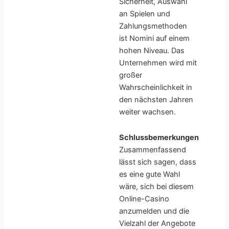
Sicherheit, Auswahl
an Spielen und
Zahlungsmethoden
ist Nomini auf einem
hohen Niveau. Das
Unternehmen wird mit
großer
Wahrscheinlichkeit in
den nächsten Jahren
weiter wachsen.
Schlussbemerkungen
Zusammenfassend
lässt sich sagen, dass
es eine gute Wahl
wäre, sich bei diesem
Online-Casino
anzumelden und die
Vielzahl der Angebote