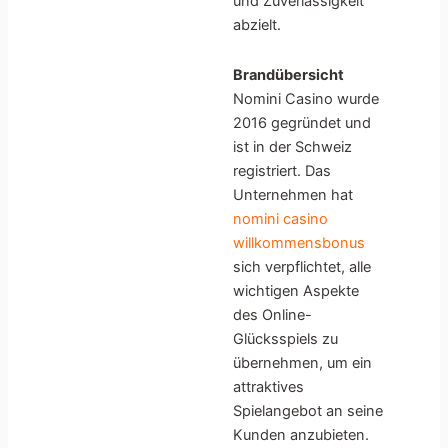
und Zuverlässigkeit
abzielt.
Brandübersicht
Nomini Casino wurde
2016 gegründet und
ist in der Schweiz
registriert. Das
Unternehmen hat
nomini casino
willkommensbonus
sich verpflichtet, alle
wichtigen Aspekte
des Online-
Glücksspiels zu
übernehmen, um ein
attraktives
Spielangebot an seine
Kunden anzubieten.