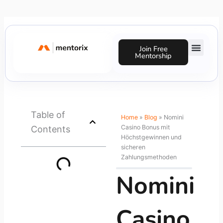
Skip
to
content
Join Free
Mentorship
Success Stories
Table of
Home
»
Blog
»
Nomini
Casino Bonus mit
Contents
Höchstgewinnen und
sicheren
Zahlungsmethoden
Nomini
Casino