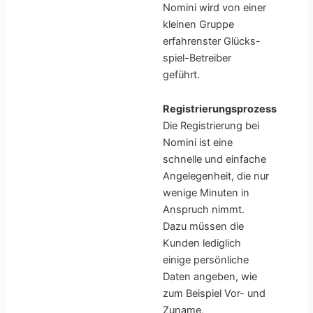
Nomini wird von einer
kleinen Gruppe
erfahrenster Glücks-
spiel-Betreiber
geführt.
Registrierungsprozess
Die Registrierung bei
Nomini ist eine
schnelle und einfache
Angelegenheit, die nur
wenige Minuten in
Anspruch nimmt.
Dazu müssen die
Kunden lediglich
einige persönliche
Daten angeben, wie
zum Beispiel Vor- und
Zuname,