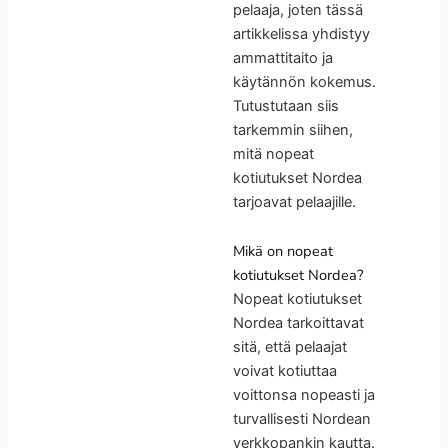
pelaaja, joten tässä
artikkelissa yhdistyy
ammattitaito ja
käytännön kokemus.
Tutustutaan siis
tarkemmin siihen,
mitä nopeat
kotiutukset Nordea
tarjoavat pelaajille.
Mikä on nopeat
kotiutukset Nordea?
Nopeat kotiutukset
Nordea tarkoittavat
sitä, että pelaajat
voivat kotiuttaa
voittonsa nopeasti ja
turvallisesti Nordean
verkkopankin kautta.