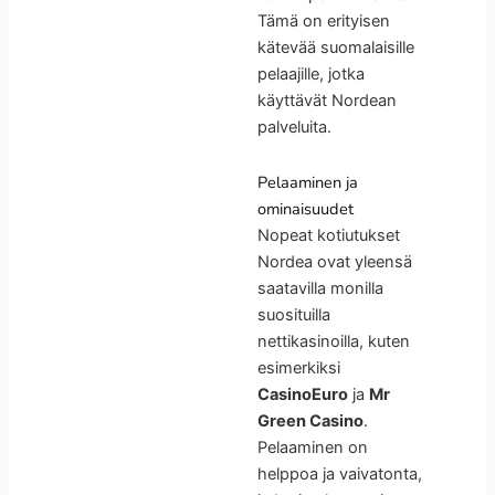
Tämä on erityisen
kätevää suomalaisille
pelaajille, jotka
käyttävät Nordean
palveluita.
Pelaaminen ja
ominaisuudet
Nopeat kotiutukset
Nordea ovat yleensä
saatavilla monilla
suosituilla
nettikasinoilla, kuten
esimerkiksi
CasinoEuro
ja
Mr
Green Casino
.
Pelaaminen on
helppoa ja vaivatonta,