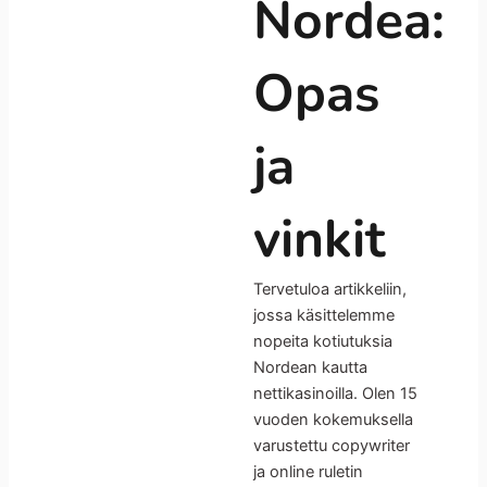
Nordea:
Opas
ja
vinkit
Tervetuloa artikkeliin,
jossa käsittelemme
nopeita kotiutuksia
Nordean kautta
nettikasinoilla. Olen 15
vuoden kokemuksella
varustettu copywriter
ja online ruletin