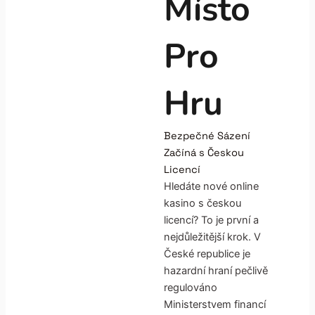
Místo
Pro
Hru
Bezpečné Sázení
Začíná s Českou
Licencí
Hledáte nové online
kasino s českou
licencí? To je první a
nejdůležitější krok. V
České republice je
hazardní hraní pečlivě
regulováno
Ministerstvem financí