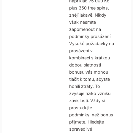
například 75 000 Kč
plus 350 free spins,
znějí lákavě. Nikdy
však nesmíte
zapomenout na
podmínky prosázení.
Vysoké požadavky na
prosázení v
kombinaci s krátkou
dobou platnosti
bonusu vás mohou
tlačit k tomu, abyste
honili ztráty. To
zvyšuje riziko vzniku
závislosti. Vždy si
prostudujte
podmínky, než bonus
přijmete. Hledejte
spravedlivé