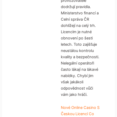
provozovatelé
dodržují pravidla.
Ministerstvo financí a
Celní správa ČR
dohlížejí na celý trh.
Licencím je nutné
obnovení po šesti
letech. Toto zajišťuje
neustálou kontrolu
kvality a bezpečnosti.
Nelegální operátoři
často lákají na lákavé
nabídky. Chybí jim
však jakákoli
odpovědnost vůči
vám jako hráči.
Nové Online Casino S
Českou Licencí Co