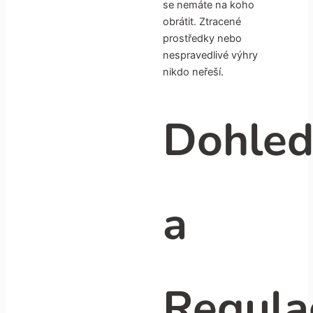
se nemáte na koho
obrátit. Ztracené
prostředky nebo
nespravedlivé výhry
nikdo neřeší.
Dohle
a
Regula