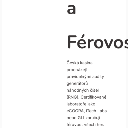
a
Férovo
Česká kasina
procházejí
pravidelnými audity
generátorů
náhodných čísel
(RNG). Certifikované
laboratoře jako
eCOGRA, iTech Labs
nebo GLI zaručují
férovost všech her.