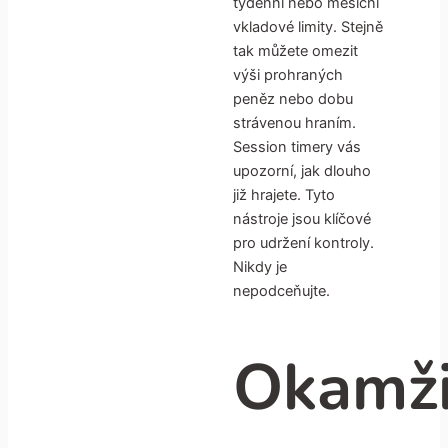
týdenní nebo měsíční
vkladové limity. Stejně
tak můžete omezit
výši prohraných
peněz nebo dobu
strávenou hraním.
Session timery vás
upozorní, jak dlouho
již hrajete. Tyto
nástroje jsou klíčové
pro udržení kontroly.
Nikdy je
nepodceňujte.
Okamži