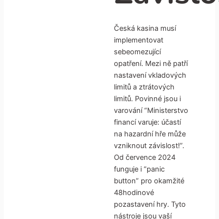
Česká kasina musí
implementovat
sebeomezující
opatření. Mezi ně patří
nastavení vkladových
limitů a ztrátových
limitů. Povinné jsou i
varování “Ministerstvo
financí varuje: účastí
na hazardní hře může
vzniknout závislost!”.
Od července 2024
funguje i “panic
button” pro okamžité
48hodinové
pozastavení hry. Tyto
nástroje jsou vaší