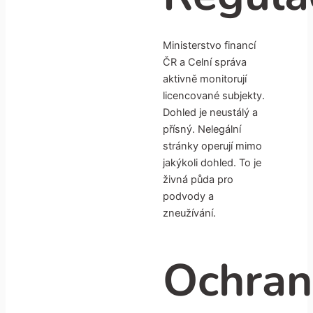
Ministerstvo financí
ČR a Celní správa
aktivně monitorují
licencované subjekty.
Dohled je neustálý a
přísný. Nelegální
stránky operují mimo
jakýkoli dohled. To je
živná půda pro
podvody a
zneužívání.
Ochran