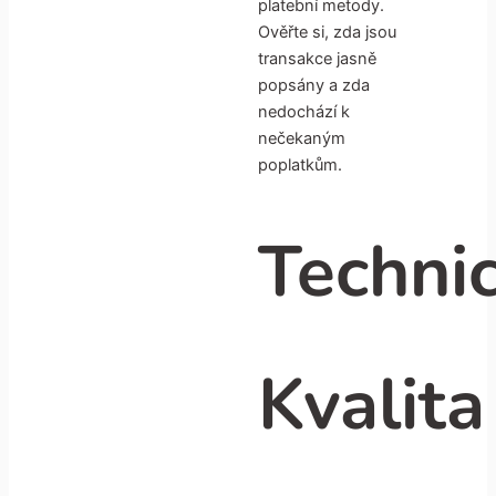
platební metody.
Ověřte si, zda jsou
transakce jasně
popsány a zda
nedochází k
nečekaným
poplatkům.
Techni
Kvalita