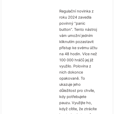
Regulační novinka z
roku 2024 zavedla
povinný “panic
button”. Tento nástroj
vám umožní jedním
kliknutím pozastavit
přístup ke svému účtu
na 48 hodin. Více než
100 000 hráčů jej již
využilo. Polovina z
nich dokonce
opakovaně. To
ukazuje jeho
důležitost pro chvíle,
kdy potřebujete
pauzu. Využijte ho,
když cítíte, že ztrácíte