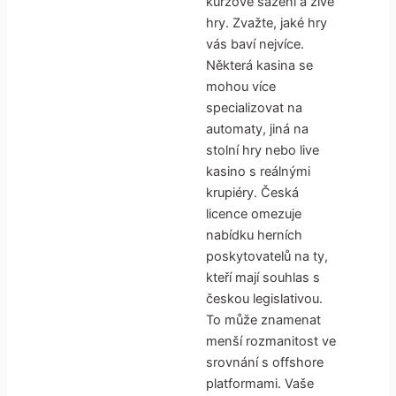
kurzové sázení a živé
hry. Zvažte, jaké hry
vás baví nejvíce.
Některá kasina se
mohou více
specializovat na
automaty, jiná na
stolní hry nebo live
kasino s reálnými
krupiéry. Česká
licence omezuje
nabídku herních
poskytovatelů na ty,
kteří mají souhlas s
českou legislativou.
To může znamenat
menší rozmanitost ve
srovnání s offshore
platformami. Vaše