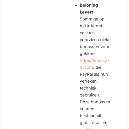
Beloning
Levert:
Sommige op
het internet
casino’s
voorzien unieke
bonussen voor
gokkers
https://sankra-
nl.com/
die
PayPal als hun
verreken
techniek
gebruiken.
Deze bonussen
kunnen
bestaan uit
gratis draaien,