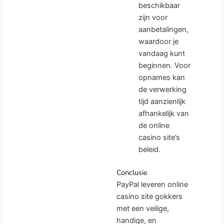
beschikbaar
zijn voor
aanbetalingen,
waardoor je
vandaag kunt
beginnen. Voor
opnames kan
de verwerking
tijd aanzienlijk
afhankelijk van
de online
casino site’s
beleid.
Conclusie
PayPal leveren online
casino site gokkers
met een veilige,
handige, en