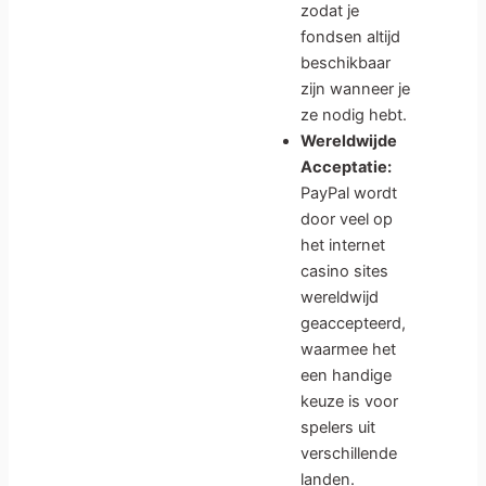
zodat je
fondsen altijd
beschikbaar
zijn wanneer je
ze nodig hebt.
Wereldwijde
Acceptatie:
PayPal wordt
door veel op
het internet
casino sites
wereldwijd
geaccepteerd,
waarmee het
een handige
keuze is voor
spelers uit
verschillende
landen.