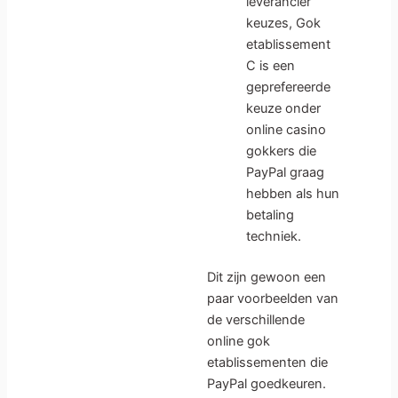
leverancier
keuzes, Gok
etablissement
C is een
geprefereerde
keuze onder
online casino
gokkers die
PayPal graag
hebben als hun
betaling
techniek.
Dit zijn gewoon een
paar voorbeelden van
de verschillende
online gok
etablissementen die
PayPal goedkeuren.