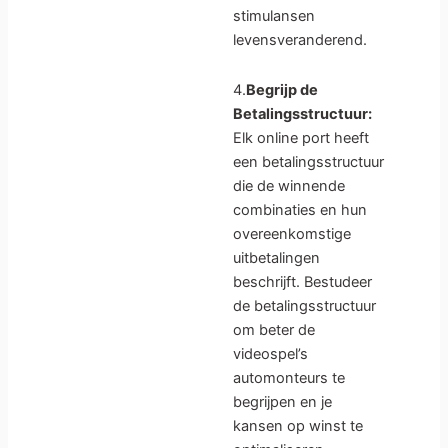
stimulansen
levensveranderend.
4.
Begrijp de
Betalingsstructuur:
Elk online port heeft
een betalingsstructuur
die de winnende
combinaties en hun
overeenkomstige
uitbetalingen
beschrijft. Bestudeer
de betalingsstructuur
om beter de
videospel’s
automonteurs te
begrijpen en je
kansen op winst te