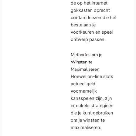
de op het internet
gokkasten oprecht
contant kiezen die het
beste aan je
voorkeuren en speel
ontwerp passen.
Methodes om je
Winsten te
Maximaliseren
Hoewel on-line slots
actueel geld
voornamelijk
kansspelen zijn, zijn
er enkele strategieën
die je kunt gebruiken
om je winsten te
maximaliseren: