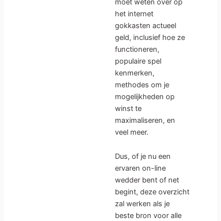
moet weten over op
het internet
gokkasten actueel
geld, inclusief hoe ze
functioneren,
populaire spel
kenmerken,
methodes om je
mogelijkheden op
winst te
maximaliseren, en
veel meer.
Dus, of je nu een
ervaren on-line
wedder bent of net
begint, deze overzicht
zal werken als je
beste bron voor alle