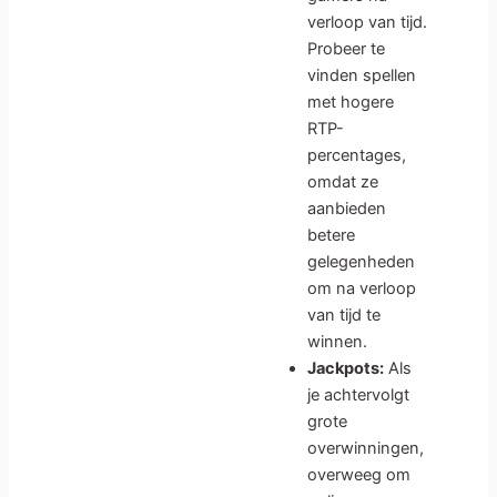
verloop van tijd.
Probeer te
vinden spellen
met hogere
RTP-
percentages,
omdat ze
aanbieden
betere
gelegenheden
om na verloop
van tijd te
winnen.
Jackpots:
Als
je achtervolgt
grote
overwinningen,
overweeg om