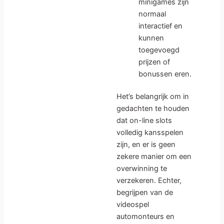
minigames zijn
normaal
interactief en
kunnen
toegevoegd
prijzen of
bonussen eren.
Het’s belangrijk om in
gedachten te houden
dat on-line slots
volledig kansspelen
zijn, en er is geen
zekere manier om een
overwinning te
verzekeren. Echter,
begrijpen van de
videospel
automonteurs en