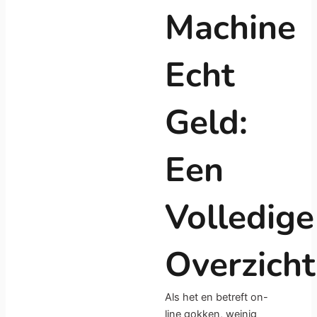
Machine
Echt
Geld:
Een
Volledige
Overzicht
Als het en betreft on-
line gokken, weinig