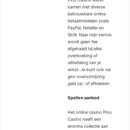
samen met diverse
betrouwbare online
betaalmiddelen zoals
PayPal, Neteller en
Skrill. Naar mijn kennis
wordt geen fee
afgehaald bij elke
overboeking of
uitbetaling van je
winst. Je kunt ook via
giro-overschrijving
geld op- of aftrekken.
Spellen aanbod
Het online casino Pino
Casino heeft een
enorme collectie aan