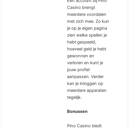
Een account bij Pino
Casino brengt
meerdere voordelen
met zich mee. Zo kun
je op je eigen pagina
zien welke spellen je
hebt gespeeld,
hoeveel geld je hebt
gewonnen en
verloren en kunt je
jouw profiel
aanpassen. Verder
kan je inloggen op
meerdere apparaten
tegelijk.
Bonussen
Pino Casino biedt