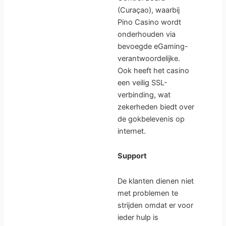
(Curaçao), waarbij
Pino Casino wordt
onderhouden via
bevoegde eGaming-
verantwoordelijke.
Ook heeft het casino
een veilig SSL-
verbinding, wat
zekerheden biedt over
de gokbelevenis op
internet.
Support
De klanten dienen niet
met problemen te
strijden omdat er voor
ieder hulp is