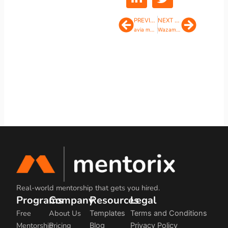
PREVIOUS POST
NEXT POST
Prev
Next
avia masters
Wazamba Casino
Real-world mentorship that gets you hired.
Programs
Company
Resources
Legal
Free
About Us
Templates
Terms and Conditions
Mentorship
Pricing
Blog
Privacy Policy