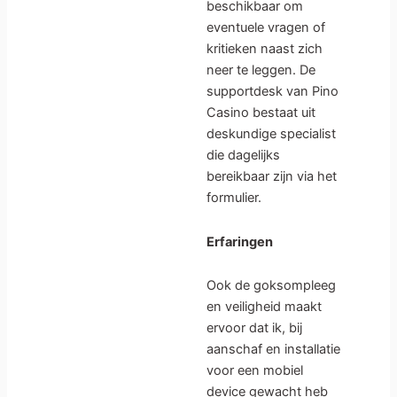
beschikbaar om
eventuele vragen of
kritieken naast zich
neer te leggen. De
supportdesk van Pino
Casino bestaat uit
deskundige specialist
die dagelijks
bereikbaar zijn via het
formulier.
Erfaringen
Ook de goksompleeg
en veiligheid maakt
ervoor dat ik, bij
aanschaf en installatie
voor een mobiel
device gewacht heb