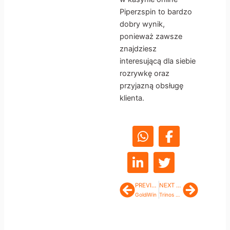
Piperzspin to bardzo
dobry wynik,
ponieważ zawsze
znajdziesz
interesującą dla siebie
rozrywkę oraz
przyjazną obsługę
klienta.
PREVIOUS POST
NEXT POST
Prev
Next
GoldiWin
Trinos Lucky Wheel of Fortune Spins