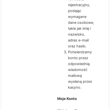
rejestracyjny,
podając
wymagane
dane osobowe,
takie jak imię i
nazwisko,
adres e-mail
oraz hasło.
Potwierdzamy
konto przez
odpowiednią
wiadomość
mailową
wysłaną przez
kasyno.
Moje Konto