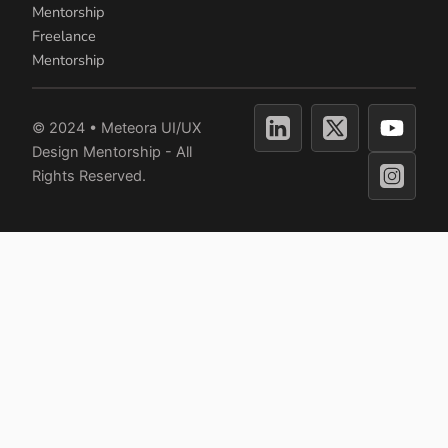
Mentorship
Freelance
Mentorship
Y
© 2024 • Meteora UI/UX
o
Design Mentorship - All
u
Rights Reserved.
t
u
b
e