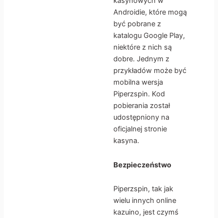
kasynowych w
Androidie, które mogą
być pobrane z
katalogu Google Play,
niektóre z nich są
dobre. Jednym z
przykładów może być
mobilna wersja
Piperzspin. Kod
pobierania został
udostępniony na
oficjalnej stronie
kasyna.
Bezpieczeństwo
Piperzspin, tak jak
wielu innych online
kazuino, jest czymś