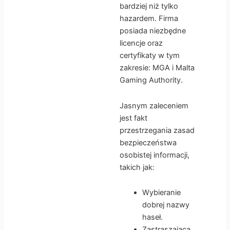
bardziej niż tylko
hazardem. Firma
posiada niezbędne
licencje oraz
certyfikaty w tym
zakresie: MGA i Malta
Gaming Authority.
Jasnym zaleceniem
jest fakt
przestrzegania zasad
bezpieczeństwa
osobistej informacji,
takich jak:
Wybieranie
dobrej nazwy
haseł.
Zastraszająca