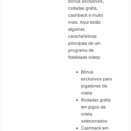
bônus exclusivos,
rodadas grátis,
cashback e muito
mais. Aqui estão
algumas
características
principais de um
programa de
fidelidade roleta:
Bônus
exclusivos para
jogadores de
roleta
Rodadas grátis
em jogos de
roleta
selecionados
Cashback em