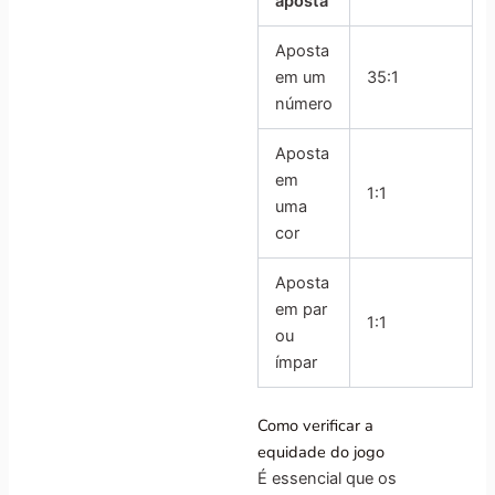
aposta
Aposta
em um
35:1
número
Aposta
em
1:1
uma
cor
Aposta
em par
1:1
ou
ímpar
Como verificar a
equidade do jogo
É essencial que os