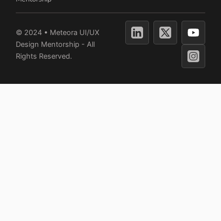
Y
© 2024 • Meteora UI/UX
o
Design Mentorship - All
u
Rights Reserved.
t
u
b
e