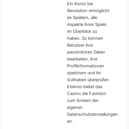
Ein Konto bei
Revolution ermöglicht
es Spielern, alle
Aspekte ihres Spiels
im Überblick zu
haben. So können
Benutzer ihre
persönlichen Daten
bearbeiten, ihre
Profilinformationen
speichern und ihr
Guthaben überprüfen.
Ebenso bietet das
Casino die Funktion
zum Ändern der
eigenen
Datenschutzeinstellungen
an.