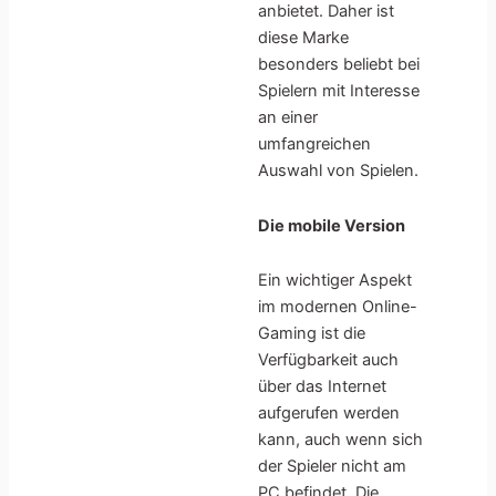
anbietet. Daher ist
diese Marke
besonders beliebt bei
Spielern mit Interesse
an einer
umfangreichen
Auswahl von Spielen.
Die mobile Version
Ein wichtiger Aspekt
im modernen Online-
Gaming ist die
Verfügbarkeit auch
über das Internet
aufgerufen werden
kann, auch wenn sich
der Spieler nicht am
PC befindet. Die