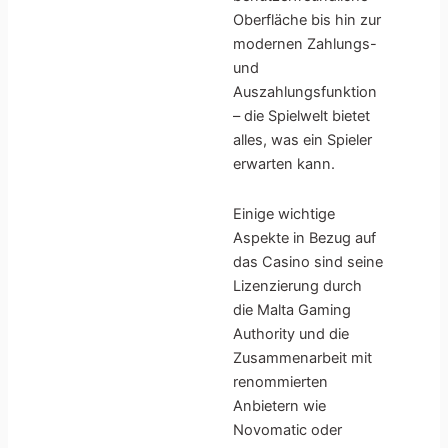
Oberfläche bis hin zur
modernen Zahlungs-
und
Auszahlungsfunktion
– die Spielwelt bietet
alles, was ein Spieler
erwarten kann.
Einige wichtige
Aspekte in Bezug auf
das Casino sind seine
Lizenzierung durch
die Malta Gaming
Authority und die
Zusammenarbeit mit
renommierten
Anbietern wie
Novomatic oder