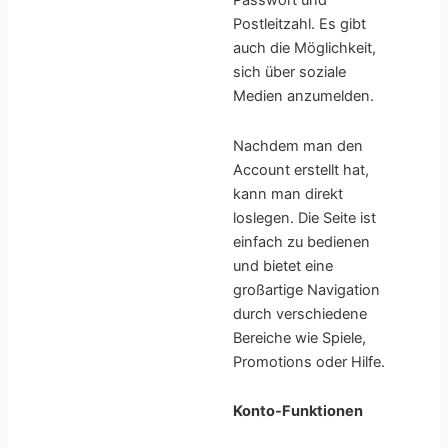
Passwort und
Postleitzahl. Es gibt
auch die Möglichkeit,
sich über soziale
Medien anzumelden.
Nachdem man den
Account erstellt hat,
kann man direkt
loslegen. Die Seite ist
einfach zu bedienen
und bietet eine
großartige Navigation
durch verschiedene
Bereiche wie Spiele,
Promotions oder Hilfe.
Konto-Funktionen