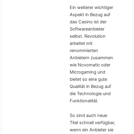
Ein weiterer wichtiger
Aspekt in Bezug auf
das Casino ist der
Softwareanbieter
selbst. Revolution
arbeitet mit
renommierten
Anbietern zusammen
wie Novomatic oder
Microgaming und
bietet so eine gute
Qualität in Bezug auf
die Technologie und
Funktionalität.
So sind auch neue
Titel schnell verfügbar,
wenn ein Anbieter sie