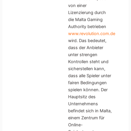
von einer
Lizenzierung durch
die Malta Gaming
Authority betrieben
www.revolution.com.de
wird. Das bedeutet,
dass der Anbieter
unter strengen
Kontrollen steht und
sicherstellen kann,
dass alle Spieler unter
fairen Bedingungen
spielen können. Der
Hauptsitz des
Unternehmens
befindet sich in Malta,
einem Zentrum für
Online-