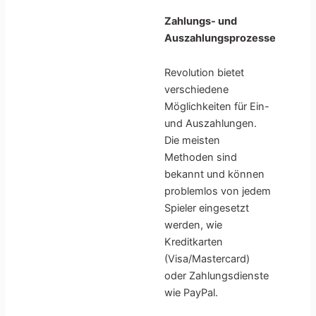
Zahlungs- und
Auszahlungsprozesse
Revolution bietet
verschiedene
Möglichkeiten für Ein-
und Auszahlungen.
Die meisten
Methoden sind
bekannt und können
problemlos von jedem
Spieler eingesetzt
werden, wie
Kreditkarten
(Visa/Mastercard)
oder Zahlungsdienste
wie PayPal.