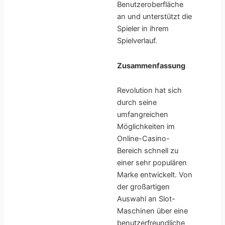
Benutzeroberfläche
an und unterstützt die
Spieler in ihrem
Spielverlauf.
Zusammenfassung
Revolution hat sich
durch seine
umfangreichen
Möglichkeiten im
Online-Casino-
Bereich schnell zu
einer sehr populären
Marke entwickelt. Von
der großartigen
Auswahl an Slot-
Maschinen über eine
benutzerfreundliche