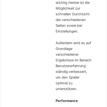
wichtig hierbei ist die
Möglichkeit zur
schnellen Durchsicht
der verschiedenen
Seiten sowie bei
Einstellungen.
Außerdem wird es auf
Grundlage
verschiedener
Ergebnisse im Bereich
Benutzererfahrung
ständig verbessert,
um den Spieler
optimal zu
unterstützen.
Performance