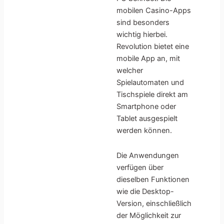
mobilen Casino-Apps
sind besonders
wichtig hierbei.
Revolution bietet eine
mobile App an, mit
welcher
Spielautomaten und
Tischspiele direkt am
Smartphone oder
Tablet ausgespielt
werden können.
Die Anwendungen
verfügen über
dieselben Funktionen
wie die Desktop-
Version, einschließlich
der Möglichkeit zur