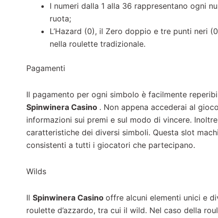
I numeri dalla 1 alla 36 rappresentano ogni n
ruota;
L’Hazard (0), il Zero doppio e tre punti neri
nella roulette tradizionale.
Pagamenti
Il pagamento per ogni simbolo è facilmente reperibil
Spinwinera Casino
. Non appena accederai al gioco,
informazioni sui premi e sul modo di vincere. Inoltre
caratteristiche dei diversi simboli. Questa slot mac
consistenti a tutti i giocatori che partecipano.
Wilds
Il
Spinwinera Casino
offre alcuni elementi unici e di
roulette d’azzardo, tra cui il wild. Nel caso della rou