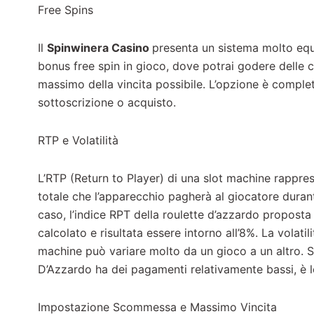
Free Spins
Il
Spinwinera Casino
presenta un sistema molto equil
bonus free spin in gioco, dove potrai godere delle c
massimo della vincita possibile. L’opzione è comple
sottoscrizione o acquisto.
RTP e Volatilità
L’RTP (Return to Player) di una slot machine rappres
totale che l’apparecchio pagherà al giocatore durant
caso, l’indice RPT della roulette d’azzardo proposta
calcolato e risultata essere intorno all’8%. La volatili
machine può variare molto da un gioco a un altro. Se
D’Azzardo ha dei pagamenti relativamente bassi, è l
Impostazione Scommessa e Massimo Vincita