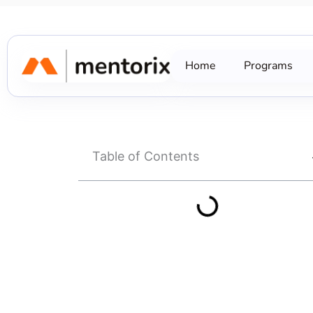
Skip
to
content
Home
Programs
Table of Contents