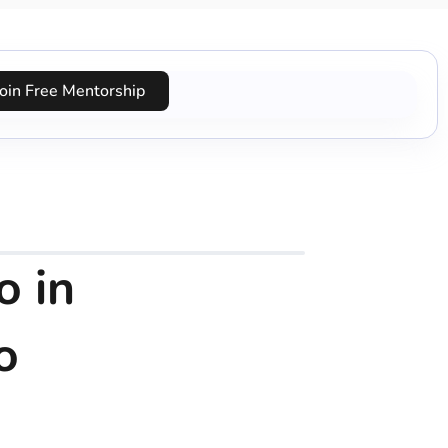
Join Free Mentorship
o in
o