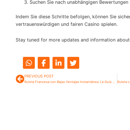
Suchen Sie nach unabhängigen Bewertungen
Indem Sie diese Schritte befolgen, können Sie sicher
vertrauenswürdigen und fairen Casino spielen.
Stay tuned for more updates and information about
PREVIOUS POST
Prev
Ruleta Francesa con Bajas Ventajas Instantánea: La Guía Definitiva