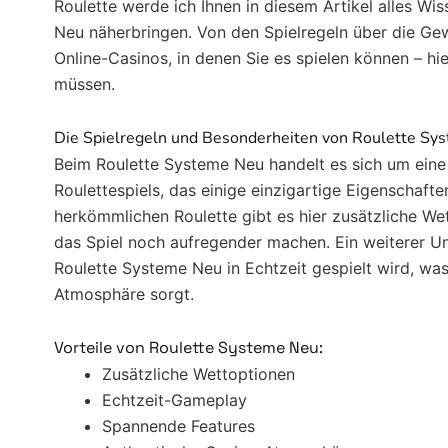
Roulette werde ich Ihnen in diesem Artikel alles W
Neu näherbringen. Von den Spielregeln über die Ge
Online-Casinos,
in denen Sie es spielen können – hie
müssen.
Die Spielregeln und Besonderheiten von Roulette Sy
Beim Roulette Systeme Neu handelt es sich um eine 
Roulettespiels, das einige einzigartige Eigenschaft
herkömmlichen Roulette gibt es hier zusätzliche We
das Spiel noch aufregender machen. Ein weiterer Un
Roulette Systeme Neu in Echtzeit gespielt wird, was
Atmosphäre sorgt.
Vorteile von Roulette Systeme Neu:
Zusätzliche Wettoptionen
Echtzeit-Gameplay
Spannende Features