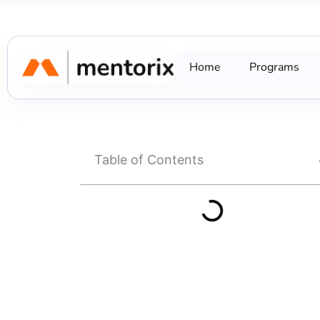
Skip
to
content
Home
Programs
Table of Contents