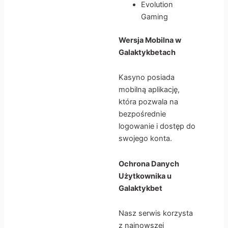
Evolution
Gaming
Wersja Mobilna w
Galaktykbetach
Kasyno posiada
mobilną aplikację,
która pozwala na
bezpośrednie
logowanie i dostęp do
swojego konta.
Ochrona Danych
Użytkownika u
Galaktykbet
Nasz serwis korzysta
z najnowszej