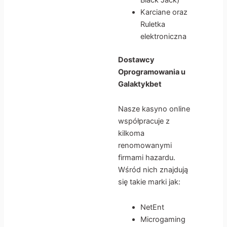
Black Jack)
Karciane oraz
Ruletka
elektroniczna
Dostawcy
Oprogramowania u
Galaktykbet
Nasze kasyno online
współpracuje z
kilkoma
renomowanymi
firmami hazardu.
Wśród nich znajdują
się takie marki jak:
NetEnt
Microgaming