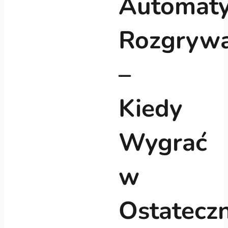
Automat
Rozgrywa
–
Kiedy
Wygrać
w
Ostateczn