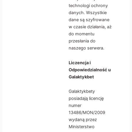
technologi ochrony
danych. Wszystkie
dane są szyfrowane
w czasie działania, aż
do momentu
przesłania do
naszego serwera.
Liczencja i
Odpowiedzialność u
Galaktykbet
Galaktykbety
posiadają licencję
numer
13486/MON/2009
wydaną przez
Ministerstwo