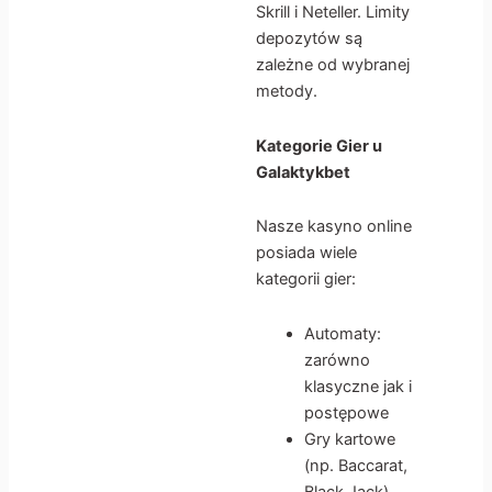
Skrill i Neteller. Limity
depozytów są
zależne od wybranej
metody.
Kategorie Gier u
Galaktykbet
Nasze kasyno online
posiada wiele
kategorii gier:
Automaty:
zarówno
klasyczne jak i
postępowe
Gry kartowe
(np. Baccarat,