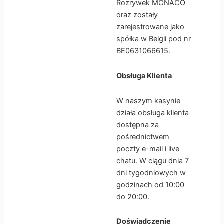
Rozrywek MONACO
oraz zostały
zarejestrowane jako
spółka w Belgii pod nr
BE0631066615.
Obsługa Klienta
W naszym kasynie
działa obsługa klienta
dostępna za
pośrednictwem
poczty e-mail i live
chatu. W ciągu dnia 7
dni tygodniowych w
godzinach od 10:00
do 20:00.
Doświadczenie