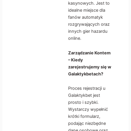
kasynowych. Jest to
idealne miejsce dla
fanów automatyk
rozgrywających oraz
innych gier hazardu
online.
Zarządzanie Kontem
– Kiedy
zarejestrujemy się w
Galaktykbetach?
Proces rejestracji u
Galaktykbet jest
prosto i szybki.
Wystarczy wypełnić
krótki formularz,
podając niezbędne
dane osobowe oraz